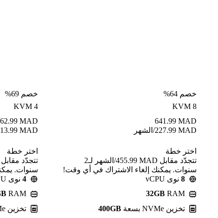
خصم 64%
خصم 69%
KVM 4
KVM 8
62.99
MAD
641.99
MAD
MAD
227.99
/الشهر
MAD
13.99
اختر خطة
اختر خطة
تتجدّد مقابل MAD ⁦455.99⁩/الشهر لـ2
سنوات. يمكنك إلغاء الاشتراك في أي وقت!
سنوات. يمكن
8
نوى vCPU
4
نوى vCPU
GB
RAM
32GB
RAM
تخزين NVMe بسعة
400GB
تخزين NVMe بسعة