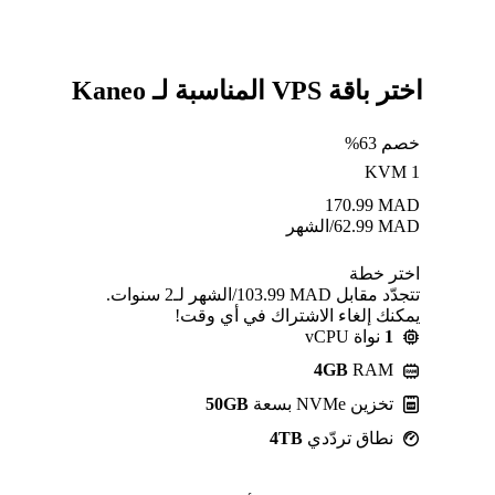
اختر باقة VPS المناسبة لـ Kaneo
خصم 63%
KVM 1
170.99
MAD
MAD
62.99
/الشهر
اختر خطة
تتجدّد مقابل MAD ⁦103.99⁩/الشهر لـ2 سنوات.
يمكنك إلغاء الاشتراك في أي وقت!
1
نواة vCPU
4GB
RAM
تخزين NVMe بسعة
50GB
نطاق تردّدي
4TB