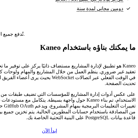
دومين مجاني لمدة سنة
تُدفع جميع الباقات مقدمًا. السعر الشهري هو إجمالي سعر الباقة مقسومًا على عدد أشهر الباقة.
ما يمكنك بناؤه باستخدام Kaneo
Kaneo هو تطبيق لإدارة المشاريع مستضاف ذاتيًا يركز على توفير ما 
تعقيد غير ضروري. ينظم العمل من خلال المشاريع والمهام ولوحات كان
في الوقت الفعلي عبر اتصالات WebSocket بحيث يرى أ
تحديث الصفحة.
على عكس أدوات إدارة المشاريع للمؤسسات التي تضيف طبقات من ال
تغييرات ا
من المصادقة باستخدام حسابات المطورين الحالية. يتم تخزين جميع ب
قاعدة بيانات PostgreSQL على البنية التحتية الخاصة بك.
ابدأ الآن