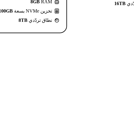
8GB
RAM
ّدي
16TB
تخزين NVMe بسعة
100GB
نطاق تردّدي
8TB