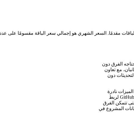
تحتاجه الفرق دون
بان، مع تعاون
عضاء الفريق التحديثات دون
ميزات نادرة
الاستخدام، تم بناء Kaneo حول واجهة بسيطة. يتكامل مع مستودعات GitHub لربط
لتعليمات البرمجية بمهام المشروع، ويدعم GitHub OAuth حتى تتمكن الفرق
يانات المشروع في