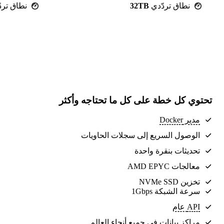
نطاق تردّدي
32TB
نطاق ترد
تحتوي كل خطة على كل ما تحتاجه وأكثر
مدير Docker
الوصول السريع إلى سجلات الحاويات
تحديثات بنقرة واحدة
معالجات AMD EPYC
تخزين NVMe SSD
سرعة الشبكة 1Gbps
API عام
مراكز بيانات
في جميع أنحاء العالم