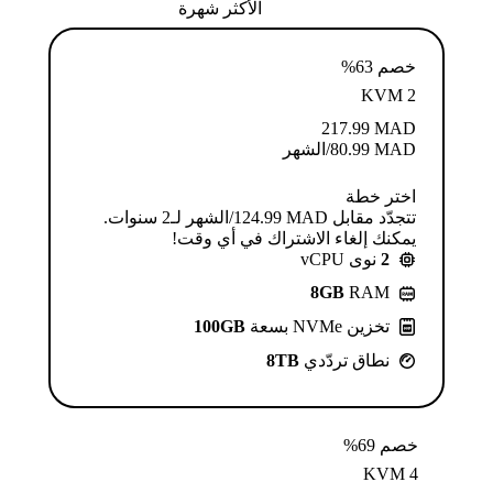
الأكثر شهرة
خصم 63%
KVM 2
217.99
MAD
MAD
80.99
/الشهر
اختر خطة
تتجدّد مقابل MAD ⁦124.99⁩/الشهر لـ2 سنوات.
يمكنك إلغاء الاشتراك في أي وقت!
2
نوى vCPU
8GB
RAM
تخزين NVMe بسعة
100GB
نطاق تردّدي
8TB
خصم 69%
KVM 4