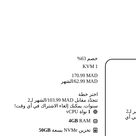
خصم 63%
KVM 1
170.99
MAD
MAD
62.99
/الشهر
اختر خطة
تتجدّد مقابل MAD ⁦103.99⁩/الشهر لـ2
سنوات. يمكنك إلغاء الاشتراك في أي وقت!
تتجدّد مقابل MAD ⁦124.99⁩/الشهر لـ2
1
نواة vCPU
في أي
4GB
RAM
تخزين NVMe بسعة
50GB