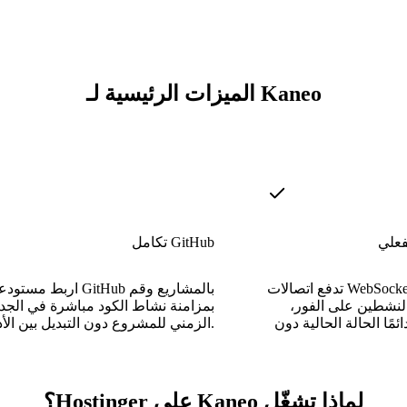
الميزات الرئيسية لـ Kaneo
فعلي
تكامل GitHub
تدفع اتصالات WebSocket تحديثات اللوحة إلى
اربط مستودعات GitHub بالمشار
لنشطين على الفور،
بمزامنة نشاط الكود مباشرة في الجد
مًا الحالة الحالية دون
الزمني للمشروع دون التبديل بين الأدوات.
لماذا تشغّل Kaneo على Hostinger؟