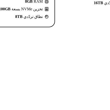
8GB
RAM
ّدي
16TB
تخزين NVMe بسعة
100GB
نطاق تردّدي
8TB