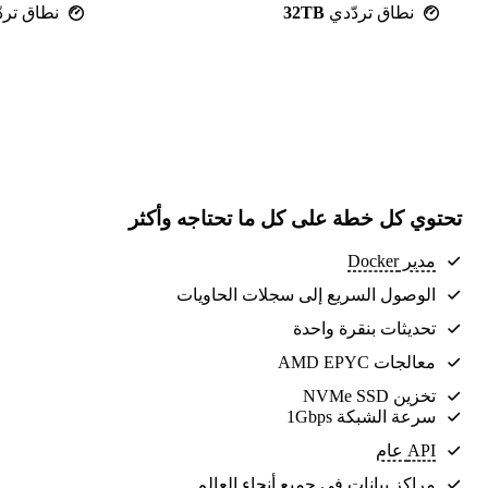
نطاق تردّدي
32TB
نطاق ترد
تحتوي كل خطة على كل ما تحتاجه وأكثر
مدير Docker
الوصول السريع إلى سجلات الحاويات
تحديثات بنقرة واحدة
معالجات AMD EPYC
تخزين NVMe SSD
سرعة الشبكة 1Gbps
API عام
مراكز بيانات
في جميع أنحاء العالم