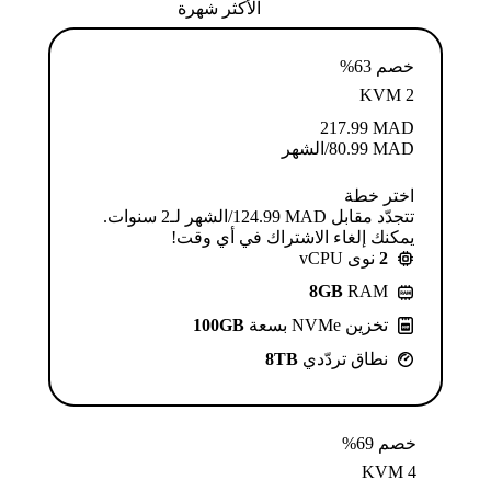
الأكثر شهرة
خصم 63%
KVM 2
217.99
MAD
MAD
80.99
/الشهر
اختر خطة
تتجدّد مقابل MAD ⁦124.99⁩/الشهر لـ2 سنوات.
يمكنك إلغاء الاشتراك في أي وقت!
2
نوى vCPU
8GB
RAM
تخزين NVMe بسعة
100GB
نطاق تردّدي
8TB
خصم 69%
KVM 4