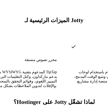
الميزات الرئيسية لـ Jotty
محرر نصوص منسقة
م باستخدام لوحات
محرر 
 وتتبع الوقت المدمج،
يدعم ماركداون، وكتل التعليمات البر
منصة إدارة مشاريع
التمييز اللغوي، وقوائم التحقق بالسح
والإفلات لتدوين الملاحظات بشكل منتج.
لماذا تشغّل Jotty على Hostinger؟