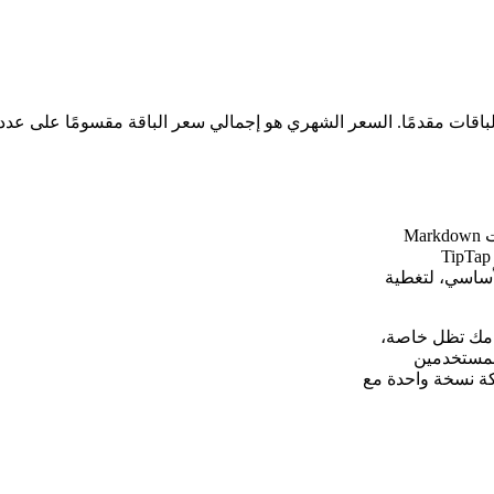
Jotty هو أداة إنتاجية بسيطة ذاتية الاستضافة تخزن كل شيء في ملفات Markdown
 بين محرر TipTap WYSIWYG
حات Kanban وتتبع الوقت الأساسي، لتغطية
وائم مهامك تظل خاصة،
المستخدمين
ركة نسخة واحدة مع