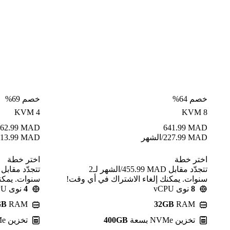
خصم 64%
خصم 69%
KVM 4
KVM 8
62.99
MAD
641.99
MAD
MAD
227.99
/الشهر
MAD
13.99
اختر خطة
اختر خطة
تتجدّد مقابل MAD ⁦455.99⁩/الشهر لـ2
سنوات. يمكنك إلغاء الاشتراك في أي وقت!
سنوات. يمكن
8
نوى vCPU
4
نوى vCPU
GB
RAM
32GB
RAM
تخزين NVMe بسعة
400GB
تخزين NVMe بسعة