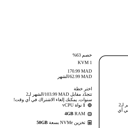
خصم 63%
KVM 1
170.99
MAD
MAD
62.99
/الشهر
اختر خطة
تتجدّد مقابل MAD ⁦103.99⁩/الشهر لـ2
سنوات. يمكنك إلغاء الاشتراك في أي وقت!
تتجدّد مقابل MAD ⁦124.99⁩/الشهر لـ2
1
نواة vCPU
في أي
4GB
RAM
تخزين NVMe بسعة
50GB