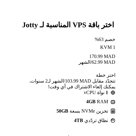
اختر باقة VPS المناسبة لـ Jotty
خصم 63%
KVM 1
170.99
MAD
MAD
62.99
/الشهر
اختر خطة
تتجدّد مقابل MAD ⁦103.99⁩/الشهر لـ2 سنوات.
يمكنك إلغاء الاشتراك في أي وقت!
1
نواة vCPU
4GB
RAM
تخزين NVMe بسعة
50GB
نطاق تردّدي
4TB