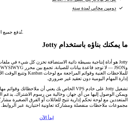
دومين مجاني لمدة سنة
تُدفع جميع الباقات مقدمًا. السعر الشهري هو إجمالي سعر الباقة مقسومًا على عدد أشهر الباقة.
ما يمكنك بناؤه باستخدام Jotty
وJSON — لا توجد قاعدة بيانات للصيانة. تجمع
للملاحظات الغنية وقوائم المراجعة مع لو
إدارة المهام اليومية دون تعقيد غير ضروري.
تشغيل Jotty على خادم VPS الخاص بك يعني أن ملاحظاتك وق
ويمكن الوصول إليها من أي جهاز، وخالية من رسوم الاشتراك. يدعم 
المتعددين مع لوحة تحكم إدارية تتيح للعائلات أو الفرق الصغيرة مشا
مجموعات ملاحظات منفصلة ومشاركة تعاونية اختيارية عبر الروابط.
ابدأ الآن