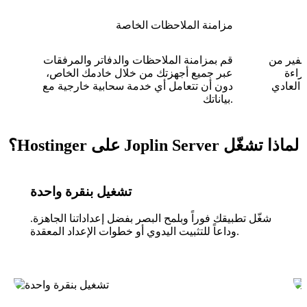
مزامنة الملاحظات الخاصة
شفير من
قم بمزامنة الملاحظات والدفاتر والمرفقات
راءة
عبر جميع أجهزتك من خلال خادمك الخاص،
 العادي
دون أن تتعامل أي خدمة سحابية خارجية مع
بياناتك.
لماذا تشغّل Joplin Server على Hostinger؟
تشغيل بنقرة واحدة
شغّل تطبيقك فوراً وبلمح البصر بفضل إعداداتنا الجاهزة.
وداعاً للتثبيت اليدوي أو خطوات الإعداد المعقدة.