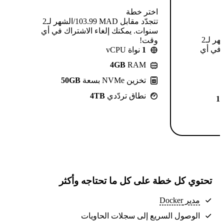
اختر خطة
تتجدّد مقابل MAD ⁦103.99⁩/الشهر لـ2
سنوات. يمكنك إلغاء الاشتراك في أي
تتجدّد مقابل MAD ⁦124.99⁩/الشهر لـ2
وقت!
 في أي
1
نواة vCPU
4GB
RAM
تخزين NVMe بسعة
50GB
نطاق تردّدي
4TB
1
تحتوي كل خطة على كل ما تحتاجه وأكثر
مدير Docker
الوصول السريع إلى سجلات الحاويات