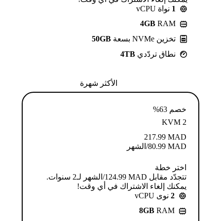
1
نواة vCPU
4GB
RAM
تخزين NVMe بسعة
50GB
نطاق تردّدي
4TB
الأكثر شهرة
خصم 63%
KVM 2
217.99
MAD
MAD
80.99
/الشهر
اختر خطة
تتجدّد مقابل MAD ⁦124.99⁩/الشهر لـ2 سنوات.
يمكنك إلغاء الاشتراك في أي وقت!
2
نوى vCPU
8GB
RAM