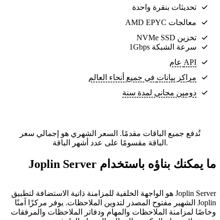
تحديثات بنقرة واحدة
معالجات AMD EPYC
تخزين NVMe SSD
سرعة الشبكة 1Gbps
API عام
مراكز بيانات
في جميع أنحاء العالم
دومين مجاني لمدة سنة
تُدفع جميع الباقات مقدمًا. السعر الشهري هو إجمالي سعر
الباقة مقسومًا على عدد أشهر الباقة.
ما يمكنك بناؤه باستخدام Joplin Server
Joplin Server هو الواجهة الخلفية للمزامنة ذاتية الاستضافة لتطبيق
Joplin الشهير مفتوح المصدر لتدوين الملاحظات. يوفر مركزًا آمنًا
وخاصًا لمزامنة الملاحظات والمهام ودفاتر الملاحظات والمرفقات