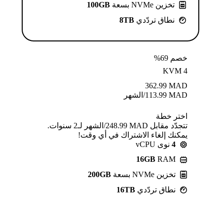
تخزين NVMe بسعة
100GB
نطاق تردّدي
8TB
خصم 69%
KVM 4
362.99
MAD
MAD
113.99
/الشهر
اختر خطة
تتجدّد مقابل MAD ⁦248.99⁩/الشهر لـ2 سنوات.
يمكنك إلغاء الاشتراك في أي وقت!
4
نوى vCPU
16GB
RAM
تخزين NVMe بسعة
200GB
نطاق تردّدي
16TB