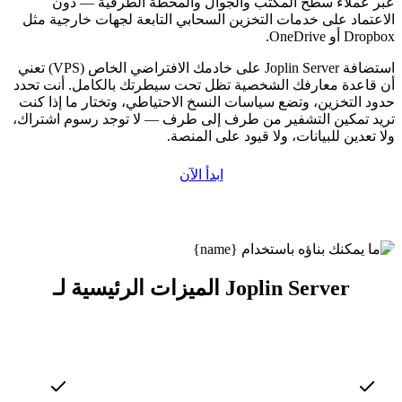
عبر عملاء سطح المكتب والجوال والمحطة الطرفية — دون
الاعتماد على خدمات التخزين السحابي التابعة لجهات خارجية مثل
Dropbox أو OneDrive.
استضافة Joplin Server على خادمك الافتراضي الخاص (VPS) تعني
أن قاعدة معارفك الشخصية تظل تحت سيطرتك بالكامل. أنت تحدد
حدود التخزين، وتضع سياسات النسخ الاحتياطي، وتختار ما إذا كنت
تريد تمكين التشفير من طرف إلى طرف — لا توجد رسوم اشتراك،
ولا تعدين للبيانات، ولا قيود على المنصة.
ابدأ الآن
الميزات الرئيسية لـ Joplin Server