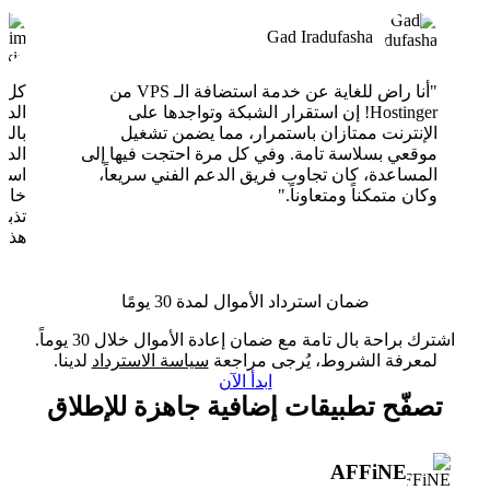
Gad Iradufasha
"أنا راض للغاية عن خدمة استضافة الـ VPS من
Hostinger! إن استقرار الشبكة وتواجدها على
الدع
الإنترنت ممتازان باستمرار، مما يضمن تشغيل
بالذ
موقعي بسلاسة تامة. وفي كل مرة احتجت فيها إلى
الدع
المساعدة، كان تجاوب فريق الدعم الفني سريعاً،
وكان متمكناً ومتعاوناً."
خارق
تذبذ
هذا 
ضمان استرداد الأموال لمدة 30 يومًا
اشترك براحة بال تامة مع ضمان إعادة الأموال خلال 30 يوماً.
لمعرفة الشروط، يُرجى مراجعة
سياسة الاسترداد
لدينا.
ابدأ الآن
تصفّح تطبيقات إضافية جاهزة للإطلاق
AFFiNE