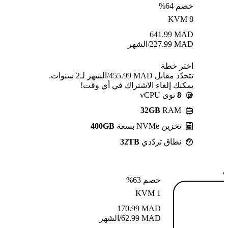
خصم 64%
KVM 8
641.99
MAD
MAD
227.99
/الشهر
اختر خطة
تتجدّد مقابل MAD ⁦455.99⁩/الشهر لـ2 سنوات.
يمكنك إلغاء الاشتراك في أي وقت!
8
نوى vCPU
32GB
RAM
تخزين NVMe بسعة
400GB
نطاق تردّدي
32TB
ة
خصم 63%
KVM 1
170.99
MAD
MAD
62.99
/الشهر