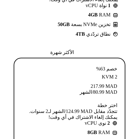
1
نواة vCPU
4GB
RAM
تخزين NVMe بسعة
50GB
نطاق تردّدي
4TB
الأكثر شهرة
خصم 63%
KVM 2
217.99
MAD
MAD
80.99
/الشهر
اختر خطة
تتجدّد مقابل MAD ⁦124.99⁩/الشهر لـ2 سنوات.
يمكنك إلغاء الاشتراك في أي وقت!
2
نوى vCPU
8GB
RAM