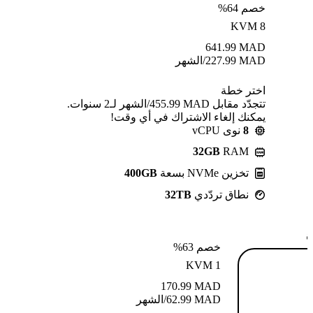
خصم 64%
KVM 8
641.99
MAD
MAD
227.99
/الشهر
اختر خطة
تتجدّد مقابل MAD ⁦455.99⁩/الشهر لـ2 سنوات.
يمكنك إلغاء الاشتراك في أي وقت!
8
نوى vCPU
32GB
RAM
تخزين NVMe بسعة
400GB
نطاق تردّدي
32TB
ة
خصم 63%
KVM 1
170.99
MAD
MAD
62.99
/الشهر