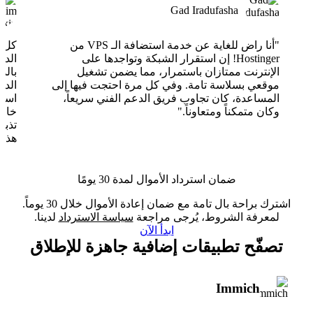
Gad Iradufasha
"أنا راض للغاية عن خدمة استضافة الـ VPS من
Hostinger! إن استقرار الشبكة وتواجدها على
الدع
الإنترنت ممتازان باستمرار، مما يضمن تشغيل
بالذ
موقعي بسلاسة تامة. وفي كل مرة احتجت فيها إلى
الدع
المساعدة، كان تجاوب فريق الدعم الفني سريعاً،
وكان متمكناً ومتعاوناً."
خارق
تذبذ
هذا 
ضمان استرداد الأموال لمدة 30 يومًا
اشترك براحة بال تامة مع ضمان إعادة الأموال خلال 30 يوماً.
لمعرفة الشروط، يُرجى مراجعة
سياسة الاسترداد
لدينا.
ابدأ الآن
تصفّح تطبيقات إضافية جاهزة للإطلاق
Immich