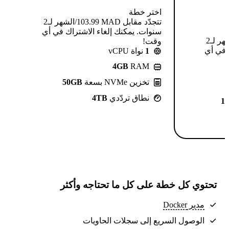
اختر خطة
تتجدّد مقابل MAD ⁦103.99⁩/الشهر لـ2
سنوات. يمكنك إلغاء الاشتراك في أي
تتجدّد مقابل MAD ⁦124.99⁩/الشهر لـ2
وقت!
 في أي
1
نواة vCPU
4GB
RAM
تخزين NVMe بسعة
50GB
نطاق تردّدي
4TB
1
تحتوي كل خطة على كل ما تحتاجه وأكثر
مدير Docker
الوصول السريع إلى سجلات الحاويات