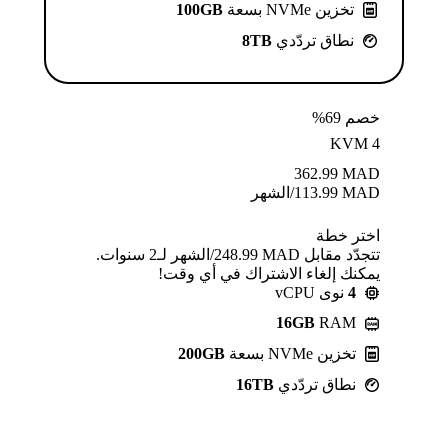
تخزين NVMe بسعة
100GB
نطاق تردّدي
8TB
خصم 69%
KVM 4
362.99
MAD
MAD
113.99
/الشهر
اختر خطة
تتجدّد مقابل MAD ⁦248.99⁩/الشهر لـ2 سنوات.
يمكنك إلغاء الاشتراك في أي وقت!
4
نوى vCPU
16GB
RAM
تخزين NVMe بسعة
200GB
نطاق تردّدي
16TB