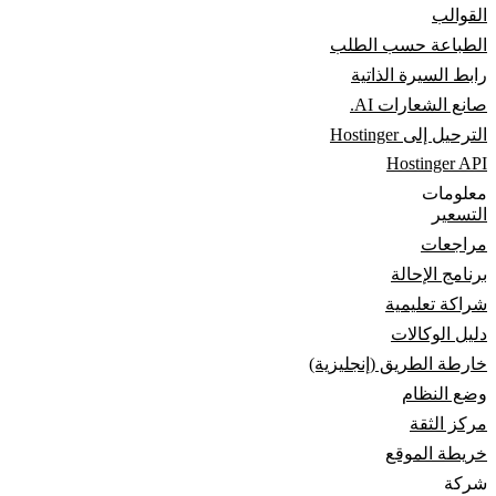
القوالب
الطباعة حسب الطلب
رابط السيرة الذاتية
صانع الشعارات AI.
الترحيل إلى Hostinger
Hostinger API
معلومات
التسعير
مراجعات
برنامج الإحالة
شراكة تعليمية
دليل الوكالات
خارطة الطريق (إنجليزية)
وضع النظام
مركز الثقة
خريطة الموقع
شركة