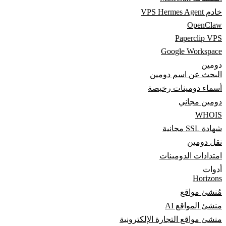
خادم VPS Hermes Agent
OpenClaw
Paperclip VPS
Google Workspace
دومين
البحث عن اسم دومين
أسماء دومينات رخيصة
دومين مجاني
WHOIS
شهادة SSL مجانية
نقل دومين
امتدادات الدومينات
أدوات
Horizons
مُنشئ مواقع
منشئ المواقع AI
منشئ مواقع التجارة الإلكترونية