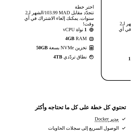
اختر خطة
تتجدّد مقابل MAD ⁦103.99⁩/الشهر لـ2
سنوات. يمكنك إلغاء الاشتراك في أي
تتجدّد مقابل MAD ⁦124.99⁩/الشهر لـ2
وقت!
 في أي
1
نواة vCPU
4GB
RAM
تخزين NVMe بسعة
50GB
نطاق تردّدي
4TB
1
تحتوي كل خطة على كل ما تحتاجه وأكثر
مدير Docker
الوصول السريع إلى سجلات الحاويات