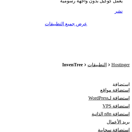
يعمل كوكيل بدون واجهة رسومية
نشر
عرض جميع التطبيقات
InvenTree
Hostinger
التطبيقات
استضافة
استضافة مواقع
استضافة لـWordPress
استضافة VPS
استضافة n8n الذاتية
بريد الأعمال
استضافة سحابية