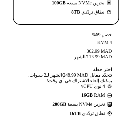
تخزين NVMe بسعة
100GB
نطاق تردّدي
8TB
خصم 69%
KVM 4
362.99
MAD
MAD
113.99
/الشهر
اختر خطة
تتجدّد مقابل MAD ⁦248.99⁩/الشهر لـ2 سنوات.
يمكنك إلغاء الاشتراك في أي وقت!
4
نوى vCPU
16GB
RAM
تخزين NVMe بسعة
200GB
نطاق تردّدي
16TB