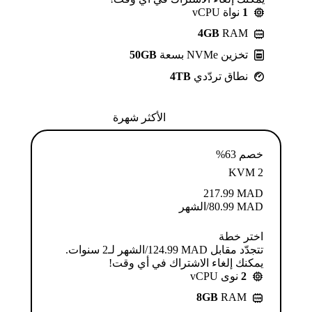
1
نواة vCPU
4GB
RAM
تخزين NVMe بسعة
50GB
نطاق تردّدي
4TB
الأكثر شهرة
خصم 63%
KVM 2
217.99
MAD
MAD
80.99
/الشهر
اختر خطة
تتجدّد مقابل MAD ⁦124.99⁩/الشهر لـ2 سنوات.
يمكنك إلغاء الاشتراك في أي وقت!
2
نوى vCPU
8GB
RAM