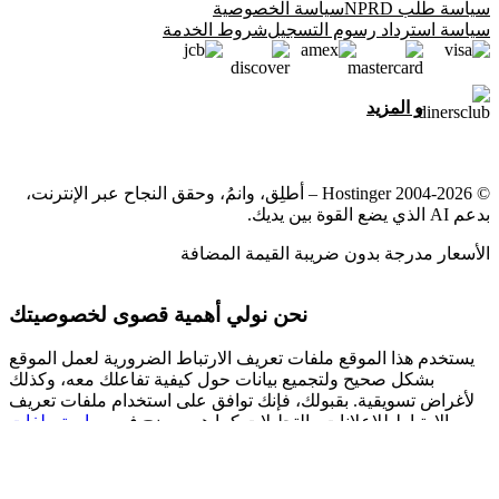
سياسة طلب NPRD
سياسة الخصوصية
سياسة استرداد رسوم التسجيل
شروط الخدمة
و المزيد
© 2004-2026 Hostinger – أطلِق، وانمُ، وحقق النجاح عبر الإنترنت،
بدعم AI الذي يضع القوة بين يديك.
الأسعار مدرجة بدون ضريبة القيمة المضافة
نحن نولي أهمية قصوى لخصوصيتك
يستخدم هذا الموقع ملفات تعريف الارتباط الضرورية لعمل الموقع
بشكل صحيح ولتجميع بيانات حول كيفية تفاعلك معه، وكذلك
لأغراض تسويقية. بقبولك، فإنك توافق على استخدام ملفات تعريف
الارتباط للإعلانات والتحليلات كما هو موضح في
سياسة ملفات
لدينا.
تعريف الارتباط
إعدادات ملفات تعريف الارتباط
رفض الكل
قبول الكل