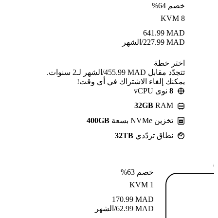
خصم 64%
KVM 8
641.99
MAD
MAD
227.99
/الشهر
اختر خطة
تتجدّد مقابل MAD ⁦455.99⁩/الشهر لـ2 سنوات.
يمكنك إلغاء الاشتراك في أي وقت!
8
نوى vCPU
32GB
RAM
تخزين NVMe بسعة
400GB
نطاق تردّدي
32TB
ة
خصم 63%
KVM 1
170.99
MAD
MAD
62.99
/الشهر