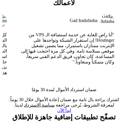
لأعمالك
Gad Iradufasha
"أنا راض للغاية عن خدمة استضافة الـ VPS من
Hostinger! إن استقرار الشبكة وتواجدها على
الدع
الإنترنت ممتازان باستمرار، مما يضمن تشغيل
بالذ
موقعي بسلاسة تامة. وفي كل مرة احتجت فيها إلى
الدع
المساعدة، كان تجاوب فريق الدعم الفني سريعاً،
وكان متمكناً ومتعاوناً."
خارق
تذبذ
هذا 
ضمان استرداد الأموال لمدة 30 يومًا
اشترك براحة بال تامة مع ضمان إعادة الأموال خلال 30 يوماً.
لمعرفة الشروط، يُرجى مراجعة
سياسة الاسترداد
لدينا.
ابدأ الآن
تصفّح تطبيقات إضافية جاهزة للإطلاق