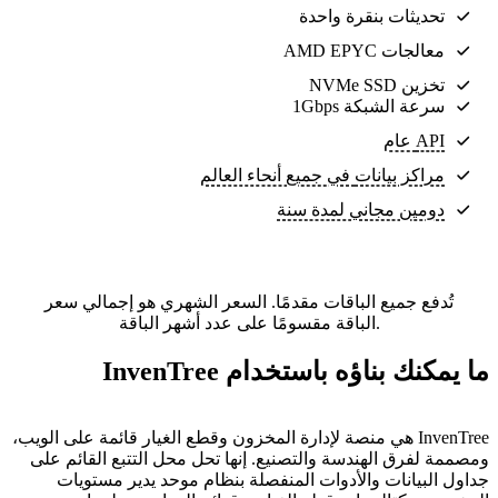
تحديثات بنقرة واحدة
معالجات AMD EPYC
تخزين NVMe SSD
سرعة الشبكة 1Gbps
API عام
مراكز بيانات
في جميع أنحاء العالم
دومين مجاني لمدة سنة
تُدفع جميع الباقات مقدمًا. السعر الشهري هو إجمالي سعر
الباقة مقسومًا على عدد أشهر الباقة.
ما يمكنك بناؤه باستخدام InvenTree
InvenTree هي منصة لإدارة المخزون وقطع الغيار قائمة على الويب،
ومصممة لفرق الهندسة والتصنيع. إنها تحل محل التتبع القائم على
جداول البيانات والأدوات المنفصلة بنظام موحد يدير مستويات