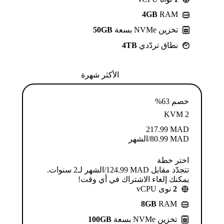
4GB
RAM
تخزين NVMe بسعة
50GB
نطاق تردّدي
4TB
الأكثر شهرة
خصم 63%
KVM 2
217.99
MAD
MAD
80.99
/الشهر
اختر خطة
تتجدّد مقابل MAD ⁦124.99⁩/الشهر لـ2 سنوات.
يمكنك إلغاء الاشتراك في أي وقت!
2
نوى vCPU
8GB
RAM
تخزين NVMe بسعة
100GB