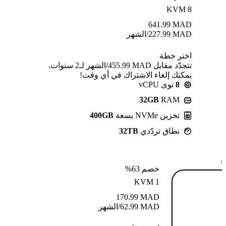
KVM 8
641.99
MAD
MAD
227.99
/الشهر
اختر خطة
تتجدّد مقابل MAD ⁦455.99⁩/الشهر لـ2 سنوات.
يمكنك إلغاء الاشتراك في أي وقت!
8
نوى vCPU
32GB
RAM
تخزين NVMe بسعة
400GB
نطاق تردّدي
32TB
ة
خصم 63%
KVM 1
170.99
MAD
MAD
62.99
/الشهر