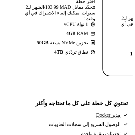
اختر خطة
تتجدّد مقابل MAD ⁦103.99⁩/الشهر لـ2
سنوات. يمكنك إلغاء الاشتراك في أي
تتجدّد مقابل MAD ⁦124.99⁩/الشهر لـ2
وقت!
 في أي
1
نواة vCPU
4GB
RAM
تخزين NVMe بسعة
50GB
نطاق تردّدي
4TB
1
تحتوي كل خطة على كل ما تحتاجه وأكثر
مدير Docker
الوصول السريع إلى سجلات الحاويات
تحديثات بنقرة واحدة