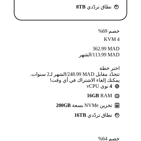
نطاق تردّدي
8TB
خصم 69%
KVM 4
362.99
MAD
MAD
113.99
/الشهر
اختر خطة
تتجدّد مقابل MAD ⁦248.99⁩/الشهر لـ2 سنوات.
يمكنك إلغاء الاشتراك في أي وقت!
4
نوى vCPU
16GB
RAM
تخزين NVMe بسعة
200GB
نطاق تردّدي
16TB
خصم 64%