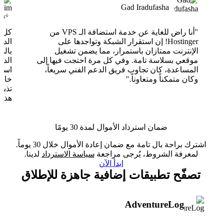
Gad Iradufasha
"أنا راض للغاية عن خدمة استضافة الـ VPS من
Hostinger! إن استقرار الشبكة وتواجدها على
الدع
الإنترنت ممتازان باستمرار، مما يضمن تشغيل
بالذ
موقعي بسلاسة تامة. وفي كل مرة احتجت فيها إلى
الدع
المساعدة، كان تجاوب فريق الدعم الفني سريعاً،
وكان متمكناً ومتعاوناً."
خارق
تذبذ
هذا 
ضمان استرداد الأموال لمدة 30 يومًا
اشترك براحة بال تامة مع ضمان إعادة الأموال خلال 30 يوماً.
لمعرفة الشروط، يُرجى مراجعة
سياسة الاسترداد
لدينا.
ابدأ الآن
تصفّح تطبيقات إضافية جاهزة للإطلاق
AdventureLog