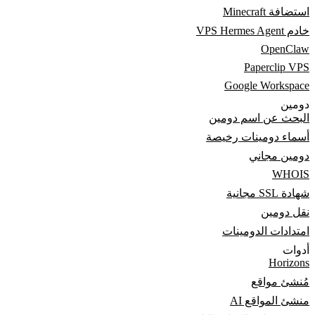
استضافة Minecraft
خادم VPS Hermes Agent
OpenClaw
Paperclip VPS
Google Workspace
دومين
البحث عن اسم دومين
أسماء دومينات رخيصة
دومين مجاني
WHOIS
شهادة SSL مجانية
نقل دومين
امتدادات الدومينات
أدوات
Horizons
مُنشئ مواقع
منشئ المواقع AI