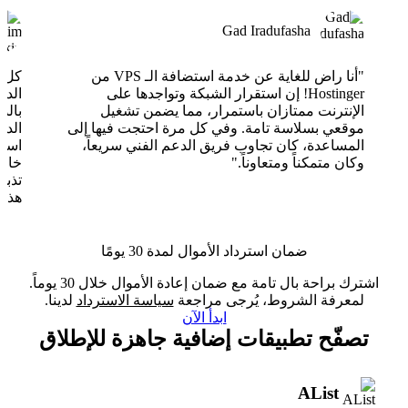
Gad Iradufasha
"أنا راض للغاية عن خدمة استضافة الـ VPS من
Hostinger! إن استقرار الشبكة وتواجدها على
الدع
الإنترنت ممتازان باستمرار، مما يضمن تشغيل
بالذ
موقعي بسلاسة تامة. وفي كل مرة احتجت فيها إلى
الدع
المساعدة، كان تجاوب فريق الدعم الفني سريعاً،
وكان متمكناً ومتعاوناً."
خارق
تذبذ
هذا 
ضمان استرداد الأموال لمدة 30 يومًا
اشترك براحة بال تامة مع ضمان إعادة الأموال خلال 30 يوماً.
لمعرفة الشروط، يُرجى مراجعة
سياسة الاسترداد
لدينا.
ابدأ الآن
تصفّح تطبيقات إضافية جاهزة للإطلاق
AList