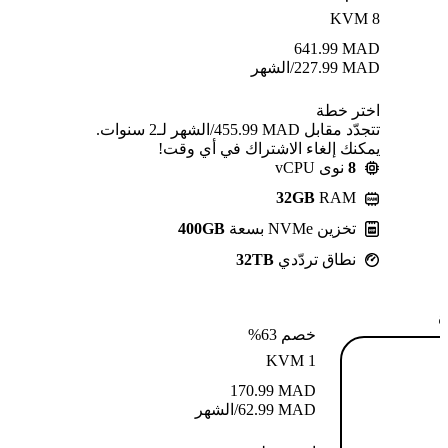
KVM 8
641.99
MAD
MAD
227.99
/الشهر
اختر خطة
تتجدّد مقابل MAD ⁦455.99⁩/الشهر لـ2 سنوات.
يمكنك إلغاء الاشتراك في أي وقت!
8
نوى vCPU
32GB
RAM
تخزين NVMe بسعة
400GB
نطاق تردّدي
32TB
ة
خصم 63%
KVM 1
170.99
MAD
MAD
62.99
/الشهر