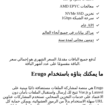
معالجات AMD EPYC
تخزين NVMe SSD
سرعة الشبكة 1Gbps
API عام
مراكز بيانات
في جميع أنحاء العالم
دومين مجاني لمدة سنة
تُدفع جميع الباقات مقدمًا. السعر الشهري هو إجمالي سعر
الباقة مقسومًا على عدد أشهر الباقة.
ما يمكنك بناؤه باستخدام Erugo
Erugo هي منصة لمشاركة الملفات مستضافة ذاتيًا مبنية على
Laravel و Vue.js تتيح لك إرسال واستقبال الملفات بأمان دون
الاعتماد على خدمات التخزين السحابي. تستخدم المشاركات عناوين
URL سهلة الاستخدام بدلاً من الرموز العشوائية، ويمكن حماية كل