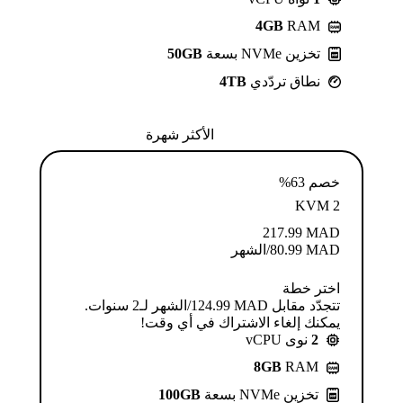
4GB
RAM
تخزين NVMe بسعة
50GB
نطاق تردّدي
4TB
الأكثر شهرة
خصم 63%
KVM 2
217.99
MAD
MAD
80.99
/الشهر
اختر خطة
تتجدّد مقابل MAD ⁦124.99⁩/الشهر لـ2 سنوات.
يمكنك إلغاء الاشتراك في أي وقت!
2
نوى vCPU
8GB
RAM
تخزين NVMe بسعة
100GB