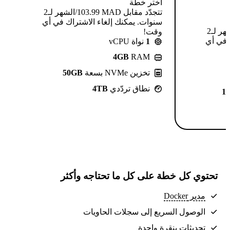
اختر خطة
تتجدّد مقابل MAD ⁦103.99⁩/الشهر لـ2
سنوات. يمكنك إلغاء الاشتراك في أي
تتجدّد مقابل MAD ⁦124.99⁩/الشهر لـ2
وقت!
 في أي
1
نواة vCPU
4GB
RAM
تخزين NVMe بسعة
50GB
نطاق تردّدي
4TB
1
تحتوي كل خطة على كل ما تحتاجه وأكثر
مدير Docker
الوصول السريع إلى سجلات الحاويات
تحديثات بنقرة واحدة