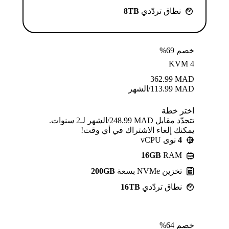
نطاق تردّدي
8TB
خصم 69%
KVM 4
362.99
MAD
MAD
113.99
/الشهر
اختر خطة
تتجدّد مقابل MAD ⁦248.99⁩/الشهر لـ2 سنوات.
يمكنك إلغاء الاشتراك في أي وقت!
4
نوى vCPU
16GB
RAM
تخزين NVMe بسعة
200GB
نطاق تردّدي
16TB
خصم 64%