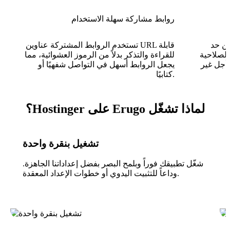
روابط مشاركة سهلة الاستخدام
ين حد
تستخدم الروابط المشتركة عناوين URL قابلة
 الصلاحية
للقراءة والتذكر بدلاً من الرموز العشوائية، مما
 أجل غير
يجعل الروابط أسهل في التواصل شفهيًا أو
كتابيًا.
لماذا تشغّل Erugo على Hostinger؟
تشغيل بنقرة واحدة
شغّل تطبيقك فوراً وبلمح البصر بفضل إعداداتنا الجاهزة.
وداعاً للتثبيت اليدوي أو خطوات الإعداد المعقدة.