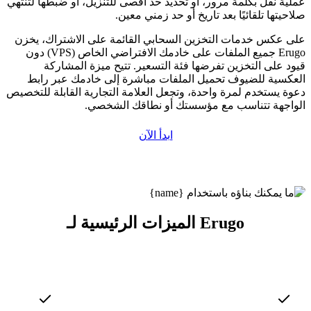
عملية نقل بكلمة مرور، أو تحديد حد أقصى للتنزيل، أو ضبطها لتنتهي
صلاحيتها تلقائيًا بعد تاريخ أو حد زمني معين.
على عكس خدمات التخزين السحابي القائمة على الاشتراك، يخزن
Erugo جميع الملفات على خادمك الافتراضي الخاص (VPS) دون
قيود على التخزين تفرضها فئة التسعير. تتيح ميزة المشاركة
العكسية للضيوف تحميل الملفات مباشرة إلى خادمك عبر رابط
دعوة يستخدم لمرة واحدة، وتجعل العلامة التجارية القابلة للتخصيص
الواجهة تتناسب مع مؤسستك أو نطاقك الشخصي.
ابدأ الآن
الميزات الرئيسية لـ Erugo