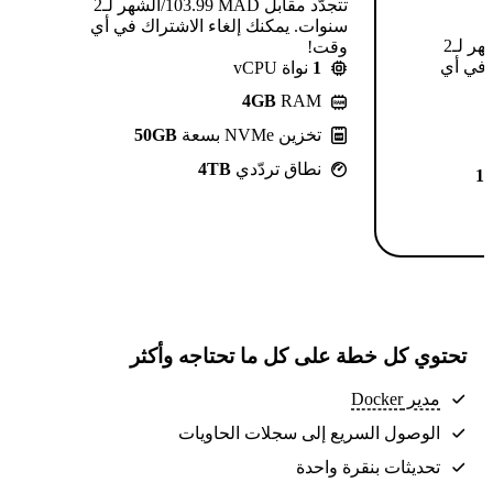
تتجدّد مقابل MAD ⁦103.99⁩/الشهر لـ2
سنوات. يمكنك إلغاء الاشتراك في أي
تتجدّد مقابل MAD ⁦124.99⁩/الشهر لـ2
وقت!
 في أي
1
نواة vCPU
4GB
RAM
تخزين NVMe بسعة
50GB
نطاق تردّدي
4TB
1
تحتوي كل خطة على كل ما تحتاجه وأكثر
مدير Docker
الوصول السريع إلى سجلات الحاويات
تحديثات بنقرة واحدة