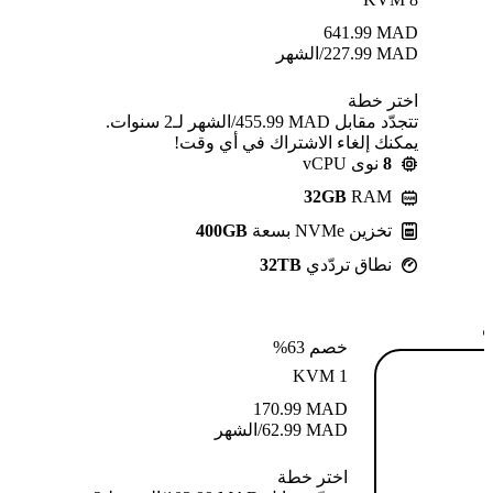
641.99
MAD
MAD
227.99
/الشهر
اختر خطة
تتجدّد مقابل MAD ⁦455.99⁩/الشهر لـ2 سنوات.
يمكنك إلغاء الاشتراك في أي وقت!
8
نوى vCPU
32GB
RAM
تخزين NVMe بسعة
400GB
نطاق تردّدي
32TB
ة
خصم 63%
KVM 1
170.99
MAD
MAD
62.99
/الشهر
اختر خطة