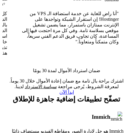
"أنا راض للغاية عن خدمة استضافة الـ VPS من
Hostinger! إن استقرار الشبكة وتواجدها على
الدع
الإنترنت ممتازان باستمرار، مما يضمن تشغيل
بالذ
موقعي بسلاسة تامة. وفي كل مرة احتجت فيها إلى
الدع
المساعدة، كان تجاوب فريق الدعم الفني سريعاً،
وكان متمكناً ومتعاوناً."
خارق
تذبذ
هذا 
ضمان استرداد الأموال لمدة 30 يومًا
اشترك براحة بال تامة مع ضمان إعادة الأموال خلال 30 يوماً.
لمعرفة الشروط، يُرجى مراجعة
سياسة الاسترداد
لدينا.
ابدأ الآن
تصفّح تطبيقات إضافية جاهزة للإطلاق
Immich
Immich هو حل لإدارة الصور ومقاطع الفيديو مستضاف ذاتيًا