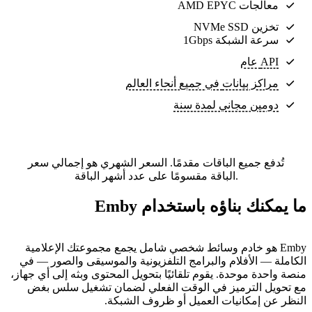
معالجات AMD EPYC
تخزين NVMe SSD
سرعة الشبكة 1Gbps
API عام
مراكز بيانات
في جميع أنحاء العالم
دومين مجاني لمدة سنة
تُدفع جميع الباقات مقدمًا. السعر الشهري هو إجمالي سعر
الباقة مقسومًا على عدد أشهر الباقة.
ما يمكنك بناؤه باستخدام Emby
Emby هو خادم وسائط شخصي شامل يجمع مجموعتك الإعلامية
الكاملة — الأفلام والبرامج التلفزيونية والموسيقى والصور — في
منصة واحدة موحدة. يقوم تلقائيًا بتحويل المحتوى وبثه إلى أي جهاز،
مع تحويل الترميز في الوقت الفعلي لضمان تشغيل سلس بغض
النظر عن إمكانيات العميل أو ظروف الشبكة.