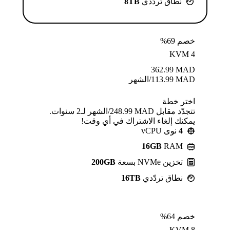
نطاق تردّدي
8TB
خصم 69%
KVM 4
362.99
MAD
MAD
113.99
/الشهر
اختر خطة
تتجدّد مقابل MAD ⁦248.99⁩/الشهر لـ2 سنوات.
يمكنك إلغاء الاشتراك في أي وقت!
4
نوى vCPU
16GB
RAM
تخزين NVMe بسعة
200GB
نطاق تردّدي
16TB
خصم 64%
KVM 8