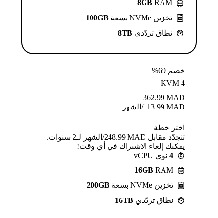
8GB
RAM
تخزين NVMe بسعة
100GB
نطاق تردّدي
8TB
خصم 69%
KVM 4
362.99
MAD
MAD
113.99
/الشهر
اختر خطة
تتجدّد مقابل MAD ⁦248.99⁩/الشهر لـ2 سنوات.
يمكنك إلغاء الاشتراك في أي وقت!
4
نوى vCPU
16GB
RAM
تخزين NVMe بسعة
200GB
نطاق تردّدي
16TB