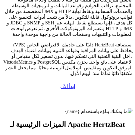
بالمجتمع، تراقب الخوادم وقواعد البيانات والبرمجيات الوسيطة
والخدمات السحابية ونقاط نهاية HTTP و JMX المخصصة من خلال
قوالب بروتوكول قابلة للتكوين. بدلاً من تثبيت أدوات التجميع على
كل هدف، فإنها تستطلع نقاط النهاية عبر SSH و SNMP و JDBC و
JMX و HTTP وعشرات البروتوكولات الأخرى، ثم تعرض لوحات
المعلومات والتنبيهات وصفحات الحالة من واجهة موحدة واحدة.
استضافة HertzBeat ذاتيًا على خادمك الافتراضي الخاص (VPS)
يحافظ على بيانات المراقبة وقواعد التنبيه وبيانات اعتماد الهدف
داخل البنية التحتية التي تتحكم فيها، بدون تسعير لكل مقياس أو
الاعتماد على بائع واحد. يخزن مكدس PostgreSQL و VictoriaMetrics
المرفق التكوين ومقاييس السلاسل الزمنية محليًا، مما يجعل النشر
مكتفيًا ذاتيًا تمامًا منذ اليوم الأول.
ابدأ الآن
الميزات الرئيسية لـ Apache HertzBeat