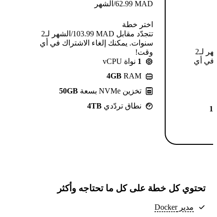
MAD
62.99
/الشهر
اختر خطة
تتجدّد مقابل MAD ⁦103.99⁩/الشهر لـ2
سنوات. يمكنك إلغاء الاشتراك في أي
تتجدّد مقابل MAD ⁦124.99⁩/الشهر لـ2
وقت!
 في أي
1
نواة vCPU
4GB
RAM
تخزين NVMe بسعة
50GB
نطاق تردّدي
4TB
1
تحتوي كل خطة على كل ما تحتاجه وأكثر
مدير Docker