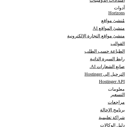
امتدادات الدومينات
أدوات
Horizons
مُنشئ مواقع
منشئ المواقع AI
منشئ مواقع التجارة الإلكترونية
القوالب
الطباعة حسب الطلب
رابط السيرة الذاتية
صانع الشعارات AI.
الترحيل إلى Hostinger
Hostinger API
معلومات
التسعير
مراجعات
برنامج الإحالة
شراكة تعليمية
دليل الوكالات