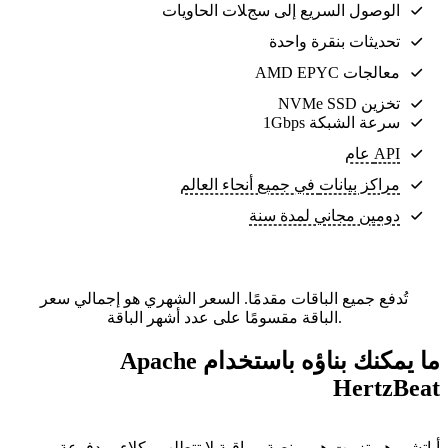
الوصول السريع إلى سجلات الحاويات
تحديثات بنقرة واحدة
معالجات AMD EPYC
تخزين NVMe SSD
سرعة الشبكة 1Gbps
API عام
مراكز بيانات
في جميع أنحاء العالم
دومين مجاني لمدة سنة
تُدفع جميع الباقات مقدمًا. السعر الشهري هو إجمالي سعر
الباقة مقسومًا على عدد أشهر الباقة.
ما يمكنك بناؤه باستخدام Apache
HertzBeat
أباتشي هيرتزبيت هي منصة مراقبة لا تتطلب وكلاء، مدفوعة