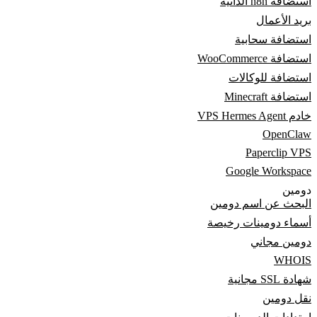
استضافة n8n الذاتية
بريد الأعمال
استضافة سحابية
استضافة WooCommerce
استضافة للوكالات
استضافة Minecraft
خادم VPS Hermes Agent
OpenClaw
Paperclip VPS
Google Workspace
دومين
البحث عن اسم دومين
أسماء دومينات رخيصة
دومين مجاني
WHOIS
شهادة SSL مجانية
نقل دومين