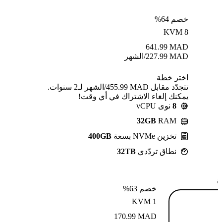
خصم 64%
KVM 8
641.99
MAD
MAD
227.99
/الشهر
اختر خطة
تتجدّد مقابل MAD ⁦455.99⁩/الشهر لـ2 سنوات.
يمكنك إلغاء الاشتراك في أي وقت!
8
نوى vCPU
32GB
RAM
تخزين NVMe بسعة
400GB
نطاق تردّدي
32TB
ة
خصم 63%
KVM 1
170.99
MAD