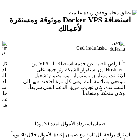
استضافة Docker VPS موثوقة ومستقرة
لأعمالك
Gad Iradufasha
"أنا راض للغاية عن خدمة استضافة الـ VPS من
Hostinger! إن استقرار الشبكة وتواجدها على
الدع
الإنترنت ممتازان باستمرار، مما يضمن تشغيل
بالذ
موقعي بسلاسة تامة. وفي كل مرة احتجت فيها إلى
الدع
المساعدة، كان تجاوب فريق الدعم الفني سريعاً،
وكان متمكناً ومتعاوناً."
خارق
تذبذ
هذا 
ضمان استرداد الأموال لمدة 30 يومًا
اشترك براحة بال تامة مع ضمان إعادة الأموال خلال 30 يوماً.