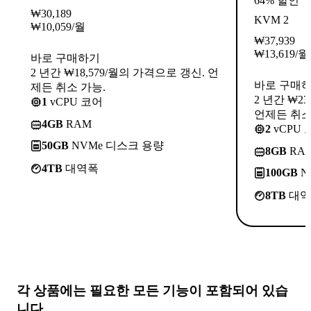
64% 할인
₩
30,189
KVM 2
₩
10,059
/월
₩
37,939
₩
13,619
/월
바로 구매하기
2 년간 ₩18,579/월의 가격으로 갱신. 언
바로 구매
제든 취소 가능.
2 년간 ₩2
1
vCPU 코어
언제든 취소
4GB
RAM
2
vCPU 
50GB
NVMe 디스크 용량
8GB
RA
4TB
대역폭
100GB
N
8TB
대역
각 상품에는
필요한 모든 기능
이 포함되어 있습
니다