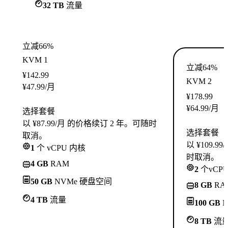
32 TB
流量
立减66%
KVM 1
立减64%
¥
142.99
KVM 2
¥
47.99
/月
¥
178.99
¥
64.99
/月
选择套餐
以 ¥87.99/月 的价格续订 2 年。可随时
选择套餐
取消。
以 ¥109.
1
个 vCPU 内核
时取消。
4 GB
RAM
2
个vCP
50 GB
NVMe 硬盘空间
8 GB
RA
4 TB
流量
100 GB
N
8 TB
流