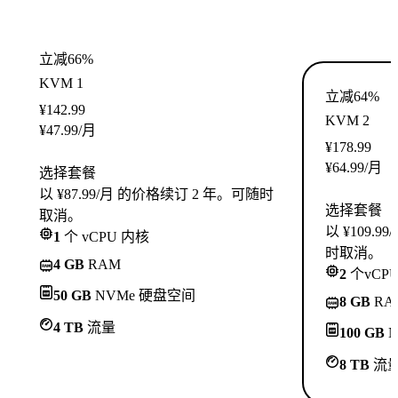
立减66%
KVM 1
立减64%
¥
142.99
KVM 2
¥
47.99
/月
¥
178.99
¥
64.99
/月
选择套餐
以 ¥87.99/月 的价格续订 2 年。可随时
选择套餐
取消。
以 ¥109.
1
个 vCPU 内核
时取消。
4 GB
RAM
2
个vCP
50 GB
NVMe 硬盘空间
8 GB
RA
4 TB
流量
100 GB
N
8 TB
流