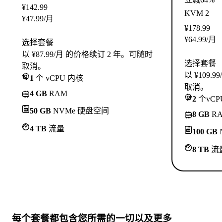
¥
142.99
KVM 2
¥
47.99
/月
¥
178.99
¥
64.99
/月
选择套餐
以 ¥87.99/月 的价格续订 2 年。可随时
选择套餐
取消。
以 ¥109
1
个 vCPU 内核
取消。
4 GB
RAM
2
个vCP
50 GB
NVMe 硬盘空间
8 GB
R
4 TB
流量
100 GB
8 TB
流
每个套餐都包含
您所需的一切
以及更多