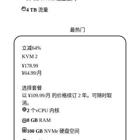
4 TB
流量
最热门
立减64%
KVM 2
¥
178.99
¥
64.99
/月
选择套餐
以 ¥109.99/月 的价格续订 2 年。可随时取
消。
2
个vCPU 内核
8 GB
RAM
100 GB
NVMe 硬盘空间