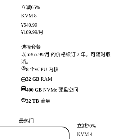
立减65%
KVM 8
¥
540.99
¥
189.99
/月
选择套餐
以 ¥365.99/月 的价格续订 2 年。可随时取
消。
8
个vCPU 内核
32 GB
RAM
400 GB
NVMe 硬盘空间
32 TB
流量
最热门
立减70%
KVM 4