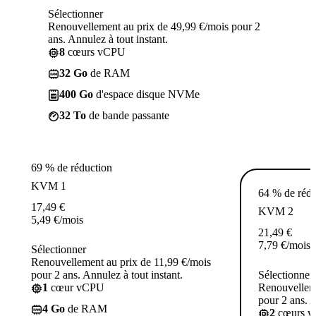
Sélectionner
Renouvellement au prix de 49,99 €/mois pour 2
ans. Annulez à tout instant.
8
cœurs vCPU
32 Go
de RAM
400 Go
d'espace disque NVMe
32 To
de bande passante
69 % de réduction
KVM 1
64 % de rédu
17,49
€
KVM 2
5,49
€
/mois
21,49
€
7,79
€
/mois
Sélectionner
Renouvellement au prix de 11,99 €/mois
pour 2 ans. Annulez à tout instant.
Sélectionner
1
cœur vCPU
Renouvelleme
pour 2 ans. A
4 Go
de RAM
2
cœurs 