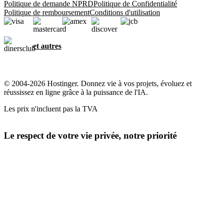
Politique de demande NPRD
Politique de Confidentialité
Politique de remboursement
Conditions d'utilisation
et autres
© 2004-2026 Hostinger. Donnez vie à vos projets, évoluez et
réussissez en ligne grâce à la puissance de l'IA.
Les prix n'incluent pas la TVA
Le respect de votre vie privée, notre priorité
Ce site utilise des cookies essentiels à son bon fonctionnement et
pour collecter des données sur la façon dont vous interagissez avec,
ainsi qu'à des fins marketing. En cliquant sur « J'accepte », vous
consentez à l'utilisation des cookies pour la publicité, la
personnalisation et l'analyse, comme décrit dans notre
Politique en
matière de cookies
.
Tout accepter
Tout refuser
Paramètres des cookies