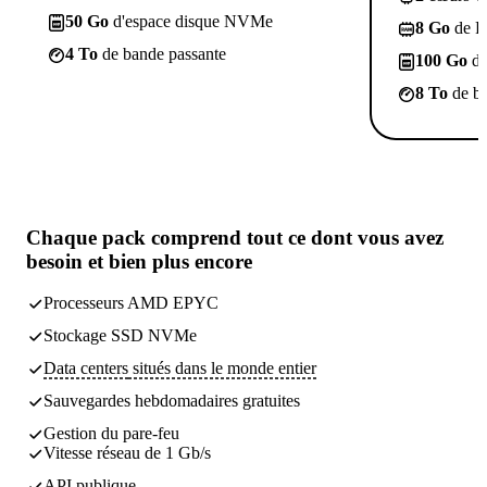
50 Go
d'espace disque NVMe
8 Go
de 
4 To
de bande passante
100 Go
d'
8 To
de ba
Chaque pack comprend
tout ce dont vous avez
besoin
et bien plus encore
Processeurs AMD EPYC
Stockage SSD NVMe
Data centers
situés dans le monde entier
Sauvegardes
hebdomadaires gratuites
Gestion du pare-feu
Vitesse réseau de 1 Gb/s
API publique