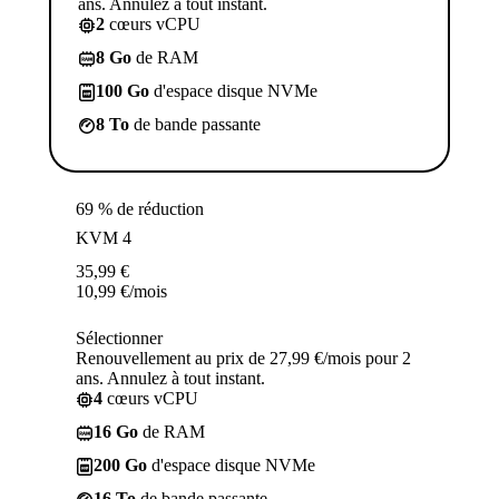
ans. Annulez à tout instant.
2
cœurs vCPU
8 Go
de RAM
100 Go
d'espace disque NVMe
8 To
de bande passante
69 % de réduction
KVM 4
35,99
€
10,99
€
/mois
Sélectionner
Renouvellement au prix de 27,99 €/mois pour 2
ans. Annulez à tout instant.
4
cœurs vCPU
16 Go
de RAM
200 Go
d'espace disque NVMe
16 To
de bande passante