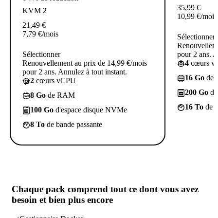
35,99
€
KVM 2
10,99
€
/mois
21,49
€
7,79
€
/mois
Sélectionner
Renouvelleme
Sélectionner
pour 2 ans. A
Renouvellement au prix de 14,99 €/mois
4
cœurs 
pour 2 ans. Annulez à tout instant.
16 Go
de
2
cœurs vCPU
200 Go
d'
8 Go
de RAM
16 To
de b
100 Go
d'espace disque NVMe
8 To
de bande passante
Chaque pack comprend
tout ce dont vous avez
besoin
et bien plus encore