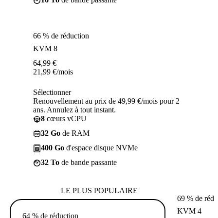
66 % de réduction
KVM 8
64,99
€
21,99
€
/mois
Sélectionner
Renouvellement au prix de 49,99 €/mois pour 2
ans. Annulez à tout instant.
8
cœurs vCPU
32 Go
de RAM
400 Go
d'espace disque NVMe
32 To
de bande passante
LE PLUS POPULAIRE
69 % de rédu
KVM 4
64 % de réduction