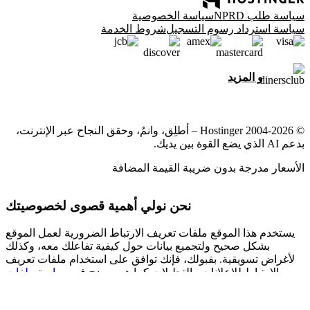
سياسة طلب NPRD
سياسة الخصوصية
سياسة استرداد رسوم التسجيل
شروط الخدمة
و المزيد
© 2004-2026 Hostinger – أطلِق، وانمُ، وحقق النجاح عبر الإنترنت،
بدعم AI الذي يضع القوة بين يديك.
الأسعار مدرجة بدون ضريبة القيمة المضافة
نحن نولي أهمية قصوى لخصوصيتك
يستخدم هذا الموقع ملفات تعريف الارتباط الضرورية لعمل الموقع
بشكل صحيح ولتجميع بيانات حول كيفية تفاعلك معه، وكذلك
لأغراض تسويقية. بقبولك، فإنك توافق على استخدام ملفات تعريف
الارتباط للإعلانات والتحليلات كما هو موضح في
سياسة ملفات
لدينا.
تعريف الارتباط