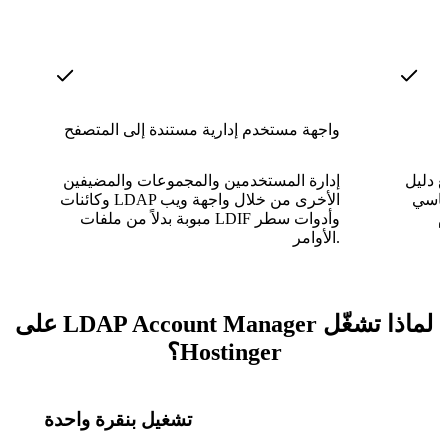
واجهة مستخدم إدارية مستندة إلى المتصفح
Op مُهيأ مسبقًا مقابل
إدارة المستخدمين والمجموعات والمضيفين
، بحيث يوفر
وكائنات LDAP الأخرى من خلال واجهة ويب
م
مبوبة بدلاً من ملفات LDIF وأدوات سطر
الأوامر.
لماذا تشغّل LDAP Account Manager على
Hostinger؟
تشغيل بنقرة واحدة