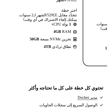
اختر خطة
تتجدّد مقابل E£⁦529⁩/الشهر لـ2 سنوات.
يمكنك إلغاء الاشتراك في أي وقت!
تتجدّد مقابل E£⁦639⁩/الشهر لـ2 سنوات.
1
نواة vCPU
 وقت!
4GB
RAM
تخزين NVMe بسعة
50GB
نطاق تردّدي
4TB
1
تحتوي كل خطة على كل ما تحتاجه وأكثر
مدير Docker
الوصول السريع إلى سجلات الحاويات