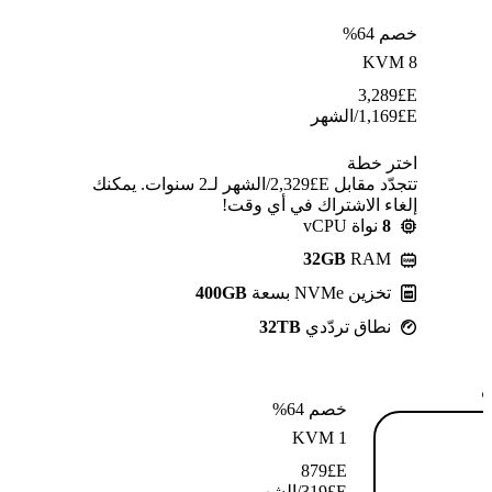
خصم 64%
KVM 8
3,289
E£
E£
1,169
/الشهر
اختر خطة
تتجدّد مقابل E£⁦2,329⁩/الشهر لـ2 سنوات. يمكنك
إلغاء الاشتراك في أي وقت!
8
نواة vCPU
32GB
RAM
تخزين NVMe بسعة
400GB
نطاق تردّدي
32TB
ة
خصم 64%
KVM 1
879
E£
E£
319
/الشهر