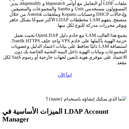
ملفات LDIF أو التعامل مع أوامر ldapsearch و ldapmodify، يدير
المسؤولون مستخدمي Unix و Samba والمجموعات والمضيفين
وإدخالات DHCP وحسابات Kopano وملحقات Asterisk من خلال
متصفح. يتفهم LAM مخططات LDAP الأكثر شيوعًا بشكل جاهز
ويوفر محررات مدركة للنوع لكل منها.
يجمع هذا القالب LAM مع خادم دليل OpenLDAP بحيث تعمل
حزمة الهوية بأكملها على خادم VPS واحد خلف Traefik HTTPS.
استضافة LAM ذاتيًا تحافظ على بيانات اعتماد الدليل وعضويات
المجموعات وبيانات الهوية داخل البنية التحتية الخاصة بك دون
الاعتماد على موفري هوية تابعين لجهات خارجية أو رسوم SaaS لكل
مقعد.
ابدأ الآن
الميزات الأساسية في LDAP Account
Manager