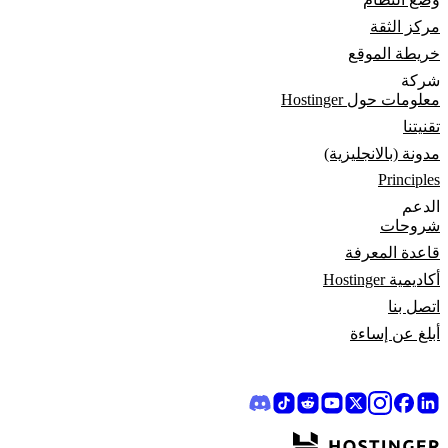
مركز الثقة
خريطة الموقع
شركة
معلومات حول Hostinger
تقنيتنا
مدونة (بالانجليزية)
Principles
الدعم
شروحات
قاعدة المعرفة
أكاديمية Hostinger
اتصل بنا
أبلغ عن إساءة