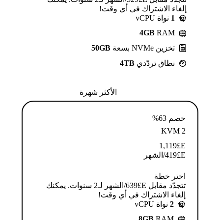
إلغاء الاشتراك في أي وقت!
1
نواة vCPU
4GB
RAM
تخزين NVMe بسعة
50GB
نطاق تردّدي
4TB
الأكثر شهرة
خصم 63%
KVM 2
1,119
E£
E£
419
/الشهر
اختر خطة
تتجدّد مقابل E£⁦639⁩/الشهر لـ2 سنوات. يمكنك
إلغاء الاشتراك في أي وقت!
2
نواة vCPU
8GB
RAM