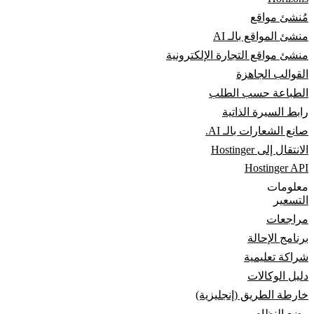
مُنشئ مواقع
منشئ المواقع بالـ AI
منشئ مواقع التجارة الإلكترونية
القوالب الجاهزة
الطباعة حسب الطلب
رابط السيرة الذاتية
صانع الشعارات بالـ AI.
الانتقال إلى Hostinger
Hostinger API
معلومات
التسعير
مراجعات
برنامج الإحالة
شراكة تعليمية
دليل الوكالات
خارطة الطريق (إنجليزية)
وضع النظام