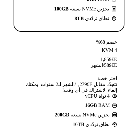
تخزين NVMe بسعة
100GB
نطاق تردّدي
8TB
خصم 68%
KVM 4
1,859
E£
E£
589
/الشهر
اختر خطة
تتجدّد مقابل E£⁦1,279⁩/الشهر لـ2 سنوات. يمكنك
إلغاء الاشتراك في أي وقت!
4
نواة vCPU
16GB
RAM
تخزين NVMe بسعة
200GB
نطاق تردّدي
16TB