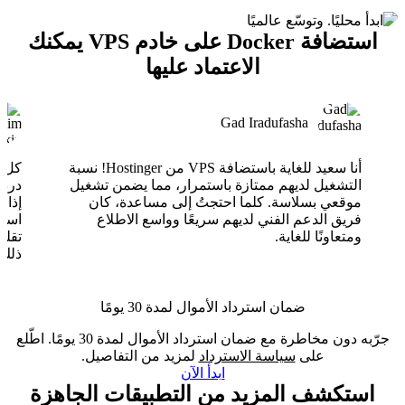
استضافة Docker على خادم VPS يمكنك
الاعتماد عليها
Gad Iradufasha
أنا سعيد للغاية باستضافة VPS من Hostinger! نسبة
التشغيل لديهم ممتازة باستمرار، مما يضمن تشغيل
موقعي بسلاسة. كلما احتجتُ إلى مساعدة، كان
فريق الدعم الفني لديهم سريعًا وواسع الاطلاع
ومتعاونًا للغاية.
تقلب
ذلك.
ضمان استرداد الأموال لمدة 30 يومًا
جرّبه دون مخاطرة مع ضمان استرداد الأموال لمدة 30 يومًا. اطّلع
على
سياسة الاسترداد
لمزيد من التفاصيل.
ابدأ الآن
استكشف المزيد من التطبيقات الجاهزة