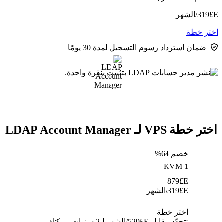
E£
319
/الشهر
اختر خطة
ضمان استرداد رسوم التسجيل لمدة 30 يومًا
اختر خطة VPS لـ LDAP Account Manager
خصم 64%
KVM 1
879
E£
E£
319
/الشهر
اختر خطة
تتجدّد مقابل E£⁦529⁩/الشهر لـ2 سنوات. يمكنك