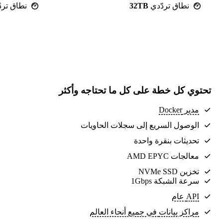
نطاق تردّدي
32TB
نطاق ترد
تحتوي كل خطة على كل ما تحتاجه وأكثر
مدير Docker
الوصول السريع إلى سجلات الحاويات
تحديثات بنقرة واحدة
معالجات AMD EPYC
تخزين NVMe SSD
سرعة الشبكة 1Gbps
API عام
مراكز بيانات
في جميع أنحاء العالم