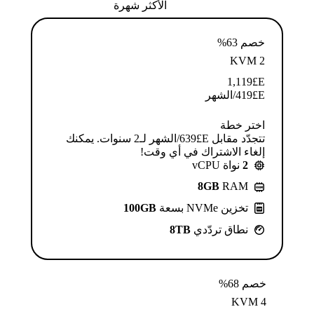
الأكثر شهرة
خصم 63%
KVM 2
1,119
E£
E£
419
/الشهر
اختر خطة
تتجدّد مقابل E£⁦639⁩/الشهر لـ2 سنوات. يمكنك
إلغاء الاشتراك في أي وقت!
2
نواة vCPU
8GB
RAM
تخزين NVMe بسعة
100GB
نطاق تردّدي
8TB
خصم 68%
KVM 4