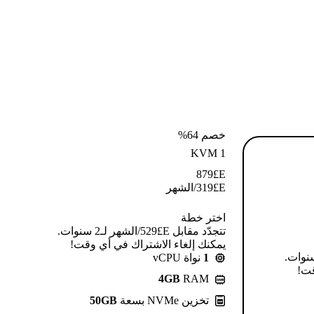
خصم 64%
KVM 1
879
E£
E£
319
/الشهر
اختر خطة
تتجدّد مقابل E£⁦529⁩/الشهر لـ2 سنوات.
يمكنك إلغاء الاشتراك في أي وقت!
قابل E£⁦639⁩/الشهر لـ2 سنوات.
1
نواة vCPU
قت!
4GB
RAM
تخزين NVMe بسعة
50GB