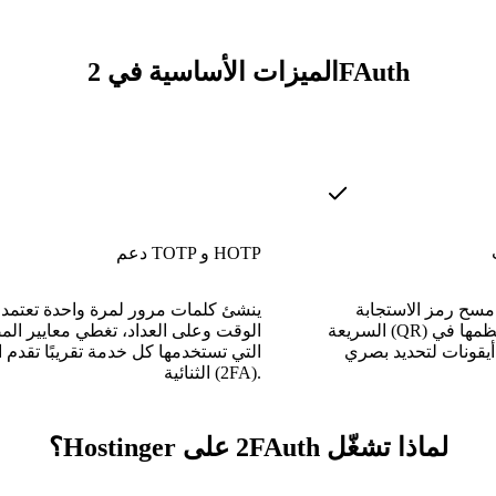
الميزات الأساسية في 2FAuth
دعم TOTP و HOTP
سح رمز الاستجابة
ينشئ كلمات مرور لمرة واحدة تعتمد
السريعة (QR) أو الإدخال اليدوي، ونظمها في
الوقت وعلى العداد، تغطي معايير الم
يقونات لتحديد بصري
التي تستخدمها كل خدمة تقريبًا تقدم 
الثنائية (2FA).
لماذا تشغّل 2FAuth على Hostinger؟