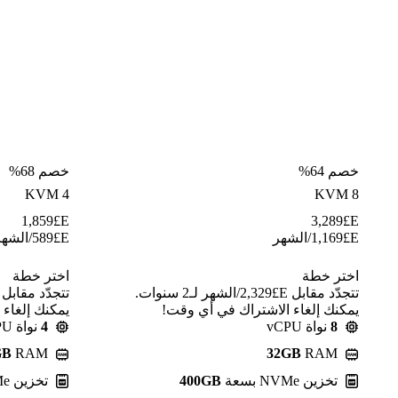
خصم 64%
خصم 68%
KVM 4
KVM 8
1,859
E£
3,289
E£
E£
1,169
/الشهر
E£
589
/الشهر
اختر خطة
اختر خطة
تتجدّد مقابل E£⁦2,329⁩/الشهر لـ2 سنوات.
يمكنك إلغاء الاشتراك في أي وقت!
يمكنك إلغاء
8
نواة vCPU
4
نواة vCPU
GB
RAM
32GB
RAM
تخزين NVMe بسعة
400GB
تخزين NVMe بسعة