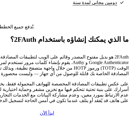
دومين مجاني لمدة سنة
تُدفع جميع الخطط مقدمًا. ويعكس السعر الشهري إجمالي سعر الخطة مقسومًا على عدد الأشهر في خطتك.
ما الذي يمكنك إنشاؤه باستخدام 2FAuth؟
2FAuth هو بديل مفتوح المصدر وقائم على الويب لتطبيقات المصادق
Google Authenticator و Authy. يقوم بإنشاء كلمات مرور ت
الوقت (TOTP) ورموز HOTP من خلال واجهة متصفح نظيفة، وب
المصادقة الخاصة بك قابلة للوصول من أي جهاز — وليست محصورة ب
أسرارك على بنية تحتية تتحكم فيها مع تخزين مشفر وحماية اختيارية ل
عدم الارتباط بمورد معين، وعدم مشاركة البيانات مع الخدمات التجارية
على هاتف قد يُفقد أو يتلف عندما تكون في أمس الحاجة لتسجيل الدخ
ابدأ الآن