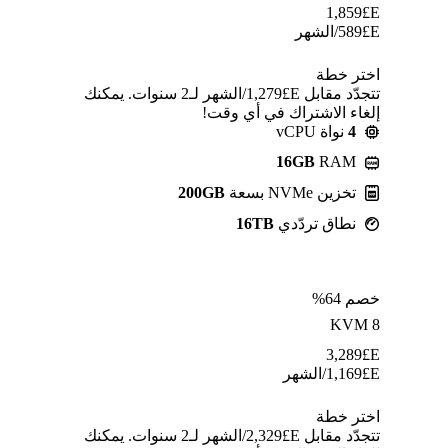
1,859
E£
E£
589
/الشهر
اختر خطة
تتجدّد مقابل E£⁦1,279⁩/الشهر لـ2 سنوات. يمكنك
إلغاء الاشتراك في أي وقت!
4
نواة vCPU
16GB
RAM
تخزين NVMe بسعة
200GB
نطاق تردّدي
16TB
خصم 64%
KVM 8
3,289
E£
E£
1,169
/الشهر
اختر خطة
تتجدّد مقابل E£⁦2,329⁩/الشهر لـ2 سنوات. يمكنك