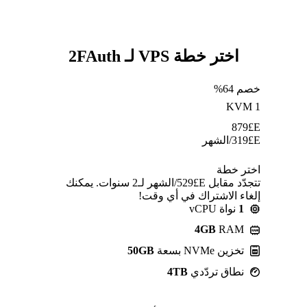
اختر خطة VPS لـ 2FAuth
خصم 64%
KVM 1
879
E£
E£
319
/الشهر
اختر خطة
تتجدّد مقابل E£⁦529⁩/الشهر لـ2 سنوات. يمكنك
إلغاء الاشتراك في أي وقت!
1
نواة vCPU
4GB
RAM
تخزين NVMe بسعة
50GB
نطاق تردّدي
4TB