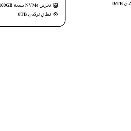
ّدي
16TB
تخزين NVMe بسعة
100GB
نطاق تردّدي
8TB