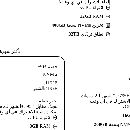
إلغاء الاشتراك في أي وقت!
8
نواة vCPU
32GB
RAM
تخزين NVMe بسعة
400GB
نطاق تردّدي
32TB
الأكثر شهرة
خصم 63%
KVM 2
1,119
E£
E£
419
/الشهر
تتجدّد مقابل E£⁦1,279⁩/الشهر لـ2 سنوات.
اختر خطة
 الاشتراك في أي وقت!
تتجدّد م
يمكنك إلغاء الاشتراك في أي و
16
2
نواة vCPU
200GB
8GB
RAM