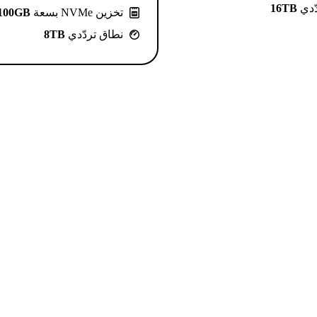
ّدي
16TB
تخزين NVMe بسعة
100GB
نطاق تردّدي
8TB