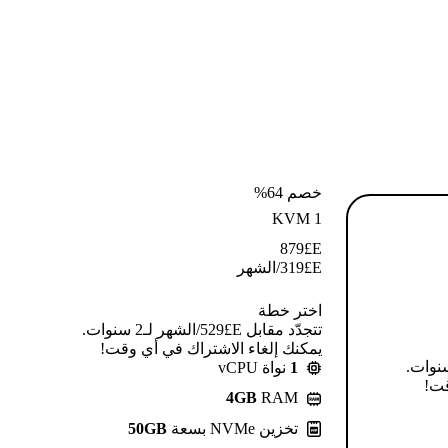
خصم 64%
KVM 1
879
E£
E£
319
/الشهر
اختر خطة
تتجدّد مقابل E£⁦529⁩/الشهر لـ2 سنوات.
يمكنك إلغاء الاشتراك في أي وقت!
قابل E£⁦639⁩/الشهر لـ2 سنوات.
1
نواة vCPU
قت!
4GB
RAM
تخزين NVMe بسعة
50GB