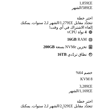
1,859
E£
E£
589
/الشهر
اختر خطة
تتجدّد مقابل E£⁦1,279⁩/الشهر لـ2 سنوات. يمكنك
إلغاء الاشتراك في أي وقت!
4
نواة vCPU
16GB
RAM
تخزين NVMe بسعة
200GB
نطاق تردّدي
16TB
خصم 64%
KVM 8
3,289
E£
E£
1,169
/الشهر
اختر خطة
تتجدّد مقابل E£⁦2,329⁩/الشهر لـ2 سنوات. يمكنك