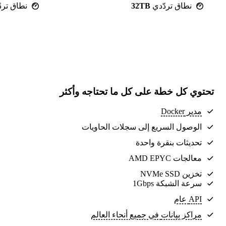
نطاق تردّدي
32TB
نطاق ترد
تحتوي كل خطة على كل ما تحتاجه وأكثر
مدير Docker
الوصول السريع إلى سجلات الحاويات
تحديثات بنقرة واحدة
معالجات AMD EPYC
تخزين NVMe SSD
سرعة الشبكة 1Gbps
API عام
مراكز بيانات
في جميع أنحاء العالم