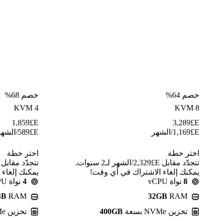
خصم 64%
خصم 68%
KVM 4
KVM 8
1,859
E£
3,289
E£
E£
1,169
/الشهر
E£
589
/الشهر
اختر خطة
اختر خطة
تتجدّد مقابل E£⁦2,329⁩/الشهر لـ2 سنوات.
يمكنك إلغاء الاشتراك في أي وقت!
يمكنك إلغاء
8
نواة vCPU
4
نواة vCPU
GB
RAM
32GB
RAM
تخزين NVMe بسعة
400GB
تخزين NVMe بسعة