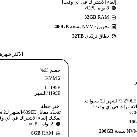
إلغاء الاشتراك في أي وقت!
8
نواة vCPU
32GB
RAM
تخزين NVMe بسعة
400GB
نطاق تردّدي
32TB
الأكثر شهرة
خصم 63%
KVM 2
1,119
E£
E£
419
/الشهر
تتجدّد مقابل E£⁦1,279⁩/الشهر لـ2 سنوات.
اختر خطة
 الاشتراك في أي وقت!
تتجدّد م
يمكنك إلغاء الاشتراك في أي و
16
2
نواة vCPU
200GB
8GB
RAM