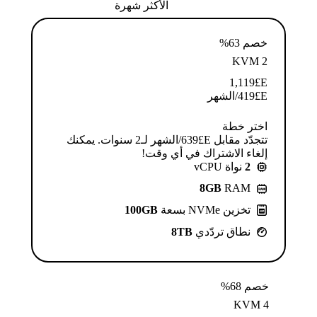
الأكثر شهرة
خصم 63%
KVM 2
1,119
E£
E£
419
/الشهر
اختر خطة
تتجدّد مقابل E£⁦639⁩/الشهر لـ2 سنوات. يمكنك
إلغاء الاشتراك في أي وقت!
2
نواة vCPU
8GB
RAM
تخزين NVMe بسعة
100GB
نطاق تردّدي
8TB
خصم 68%
KVM 4