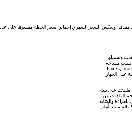
فات وتحميلها
. يدعم WebDAV، بحيث يمكنك تثبيت مساحة
التخزين الخاصة بك كمحرك أقراص شبكة على أنظمة Windows أو macOS أو Linux
ة على الجهاز
تراضي الخاص (VPS) يحافظ على ملفاتك على بنية
جم الملفات من
للقراءة والكتابة
ة الملفات بأمان