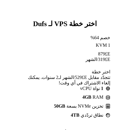
اختر خطة VPS لـ Dufs
خصم 64%
KVM 1
879
E£
E£
319
/الشهر
اختر خطة
تتجدّد مقابل E£⁦529⁩/الشهر لـ2 سنوات. يمكنك
إلغاء الاشتراك في أي وقت!
1
نواة vCPU
4GB
RAM
تخزين NVMe بسعة
50GB
نطاق تردّدي
4TB