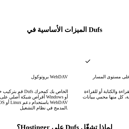
الميزات الأساسية في Dufs
على مستوى المسار
بروتوكول WebDAV
اءة والكتابة أو للقراءة
قم بتركيب خادم Dufs الخاص 
، كل منها محمي ببيانات
أقراص شبكة أصلي على أنظمة ows
macOS أو Linux
المدمج في نظام التشغيل.
لماذا تشغّل Dufs على Hostinger؟