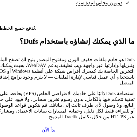
دومين مجاني لمدة سنة
تُدفع جميع الخطط مقدمًا. ويعكس السعر الشهري إجمالي سعر الخطة مقسومًا على عدد الأشهر في خطتك.
ما الذي يمكنك إنشاؤه باستخدام Dufs؟
Dufs هو خادم ملفات خفيف الوزن ومفتوح المصدر يتيح لك تصفح المل
وتنزيلها وإدارتها عبر واجهة ويب نظيفة
باستخدام أي عميل قياسي لإدارة الملفات — لا يلزم وجود برامج إضافي
المتصل.
استضافة Dufs ذاتيًا على خادمك الاف
تحتية تتحكم فيها بالكامل، بدون رسوم تخزين سحابي، ولا قيود على ح
البائع، ولا وصول لأي طرف ثالث إلى بياناتك. قم بتكوين قواعد الوصول 
أو للقراءة فقط لكل دليل، وحماية المسارات ببيانات الاعتماد، ومشارك
عبر HTTPS من خلال تكامل Traefik المدمج.
ابدأ الآن