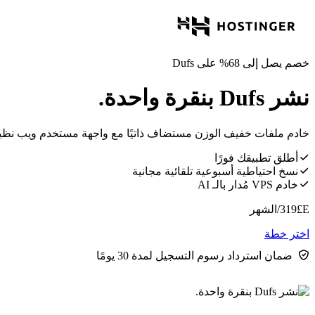
خصم يصل إلى 68% على Dufs
نشر Dufs بنقرة واحدة.
خادم ملفات خفيف الوزن مستضاف ذاتيًا مع واجهة مستخدم ويب نظيفة، ودعم WebDAV، والتحكم في الو
أطلق تطبيقك فورًا
نسخ احتياطية أسبوعية تلقائية مجانية
خادم VPS مُدار بالـ AI
E£
319
/الشهر
اختر خطة
ضمان استرداد رسوم التسجيل لمدة 30 يومًا