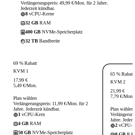
Verlängerungspreis: 49,99 €/Mon. für 2 Jahre.
Jederzeit kündbar.
8
vCPU-Kerne
32 GB
RAM
400 GB
NVMe-Speicherplatz
32 TB
Bandbreite
69 % Rabatt
KVM 1
65 % Rabatt
17,99
€
KVM 2
5,49
€
/Mon.
21,99
€
7,79
€
/Mon.
Plan wählen
Verlängerungspreis: 11,99 €/Mon. für 2
Jahre. Jederzeit kündbar.
Plan wählen
1
vCPU-Kern
Verlängerung
Jahre. Jederz
4 GB
RAM
2
vCPU-K
50 GB
NVMe-Speicherplatz
8 GB
RA