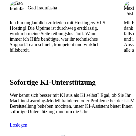
Gad Iradufasha
Ich bin unglaublich zufrieden mit Hostingers VPS
Mit Ho
Hosting! Die Uptime ist durchweg erstklassig,
dank d
wodurch meine Seite reibungslos läuft. Wann
falls 
immer ich Hilfe benötigte, war ihr technisches
und ih
Support-Team schnell, kompetent und wirklich
Ausse
hilfsbereit.
alle a
Sofortige KI-Unterstützung
Wer kennt sich besser mit KI aus als KI selbst? Egal, ob Sie Ihr
Machine-Learning-Modell trainieren oder Probleme bei der LLM-
Bereitstellung beheben möchten, unser KI-Assistent bietet Ihnen
sofortige Unterstützung rund um die Uhr.
Loslegen