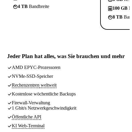
4 TB
Bandbreite
100 GB
N
8 TB
Band
Jeder Plan hat
alles, was Sie brauchen
und mehr
AMD EPYC-Prozessoren
NVMe-SSD-Speicher
Rechenzentren
weltweit
Kostenlose wöchentliche
Backups
Firewall-Verwaltung
1 Gbit/s Netzwerkgeschwindigkeit
Öffentliche API
KI Web-Terminal