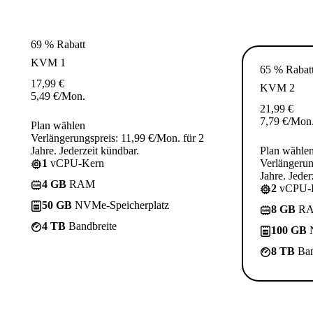
69 % Rabatt
KVM 1
65 % Rabat
17,99
€
KVM 2
5,49
€
/Mon.
21,99
€
7,79
€
/Mon
Plan wählen
Verlängerungspreis: 11,99 €/Mon. für 2
Jahre. Jederzeit kündbar.
Plan wähle
1
vCPU-Kern
Verlängerun
Jahre. Jeder
4 GB
RAM
2
vCPU-
50 GB
NVMe-Speicherplatz
8 GB
R
4 TB
Bandbreite
100 GB
N
8 TB
Ban