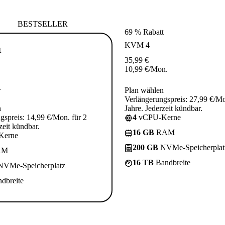
BESTSELLER
69 % Rabatt
KVM 4
t
35,99
€
10,99
€
/Mon.
.
Plan wählen
Verlängerungspreis: 27,99 €/Mo
n
Jahre. Jederzeit kündbar.
gspreis: 14,99 €/Mon. für 2
4
vCPU-Kerne
zeit kündbar.
16 GB
RAM
Kerne
200 GB
NVMe-Speicherplat
AM
16 TB
Bandbreite
VMe-Speicherplatz
dbreite