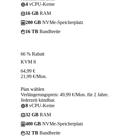
4
vCPU-Kerne
16 GB
RAM
200 GB
NVMe-Speicherplatz
16 TB
Bandbreite
66 % Rabatt
KVM 8
64,99
€
21,99
€
/Mon.
Plan wählen
Verlängerungspreis: 49,99 €/Mon. für 2 Jahre.
Jederzeit kündbar.
8
vCPU-Kerne
32 GB
RAM
400 GB
NVMe-Speicherplatz
32 TB
Bandbreite