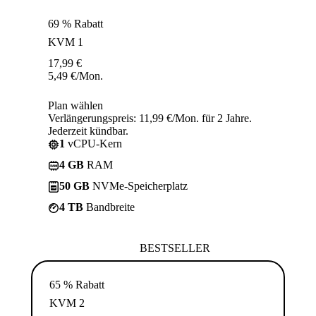
69 % Rabatt
KVM 1
17,99
€
5,49
€
/Mon.
Plan wählen
Verlängerungspreis: 11,99 €/Mon. für 2 Jahre.
Jederzeit kündbar.
1
vCPU-Kern
4 GB
RAM
50 GB
NVMe-Speicherplatz
4 TB
Bandbreite
BESTSELLER
65 % Rabatt
KVM 2