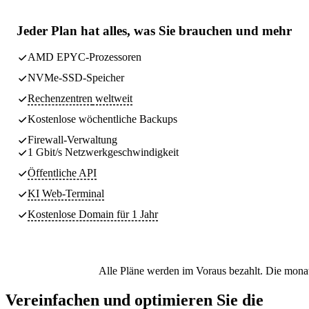
Jeder Plan hat
alles, was Sie brauchen
und mehr
AMD EPYC-Prozessoren
NVMe-SSD-Speicher
Rechenzentren
weltweit
Kostenlose wöchentliche
Backups
Firewall-Verwaltung
1 Gbit/s Netzwerkgeschwindigkeit
Öffentliche API
KI Web-Terminal
Kostenlose Domain für 1 Jahr
Alle Pläne werden im Voraus bezahlt. Die monat
Vereinfachen und optimieren Sie die