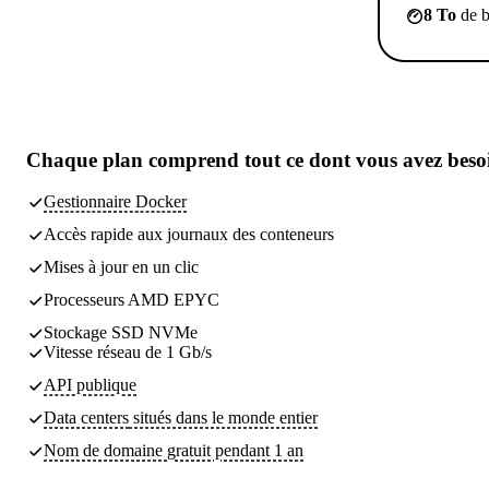
8 To
de b
Chaque plan comprend
tout ce dont vous avez beso
Gestionnaire Docker
Accès rapide aux journaux des conteneurs
Mises à jour en un clic
Processeurs AMD EPYC
Stockage SSD NVMe
Vitesse réseau de 1 Gb/s
API publique
Data centers
situés dans le monde entier
Nom de domaine gratuit pendant 1 an