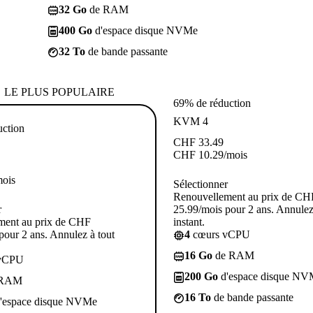
32 Go
de RAM
400 Go
d'espace disque NVMe
32 To
de bande passante
LE PLUS POPULAIRE
69% de réduction
KVM 4
uction
CHF
33.49
CHF
10.29
/mois
mois
Sélectionner
Renouvellement au prix de CH
r
25.99/mois pour 2 ans. Annulez
ment au prix de CHF
instant.
pour 2 ans. Annulez à tout
4
cœurs vCPU
16 Go
de RAM
vCPU
200 Go
d'espace disque NV
 RAM
16 To
de bande passante
'espace disque NVMe