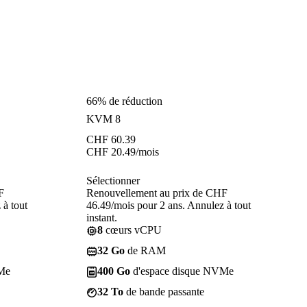
66% de réduction
KVM 8
CHF
60.39
CHF
20.49
/mois
Sélectionner
F
Renouvellement au prix de CHF
 à tout
46.49/mois pour 2 ans. Annulez à tout
instant.
8
cœurs vCPU
32 Go
de RAM
Me
400 Go
d'espace disque NVMe
32 To
de bande passante