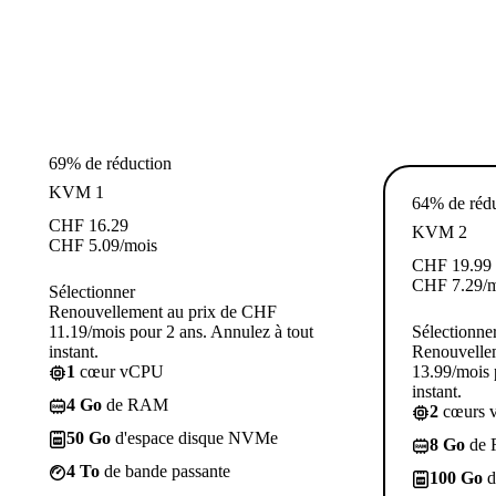
69% de réduction
KVM 1
64% de réd
CHF
16.29
KVM 2
CHF
5.09
/mois
CHF
19.99
CHF
7.29
/
Sélectionner
Renouvellement au prix de CHF
11.19/mois pour 2 ans. Annulez à tout
Sélectionne
instant.
Renouvelle
1
cœur vCPU
13.99/mois 
instant.
4 Go
de RAM
2
cœurs 
50 Go
d'espace disque NVMe
8 Go
de
4 To
de bande passante
100 Go
d