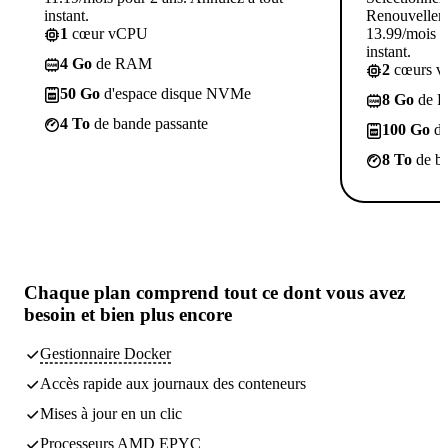
instant.
Renouvellem
1
cœur vCPU
13.99/mois p
instant.
4 Go
de RAM
2
cœurs 
50 Go
d'espace disque NVMe
8 Go
de 
4 To
de bande passante
100 Go
d'
8 To
de ba
Chaque plan comprend
tout ce dont vous avez
besoin
et bien plus encore
Gestionnaire Docker
Accès rapide aux journaux des conteneurs
Mises à jour en un clic
Processeurs AMD EPYC