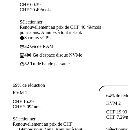
CHF
60.39
CHF
20.49
/mois
Sélectionner
Renouvellement au prix de CHF 46.49/mois
pour 2 ans. Annulez à tout instant.
8
cœurs vCPU
32 Go
de RAM
400 Go
d'espace disque NVMe
32 To
de bande passante
69% de réduction
KVM 1
64% de rédu
CHF
16.29
KVM 2
CHF
5.09
/mois
CHF
19.99
CHF
7.29
/m
Sélectionner
Renouvellement au prix de CHF
11.19/mois pour 2 ans. Annulez à tout
Sélectionner