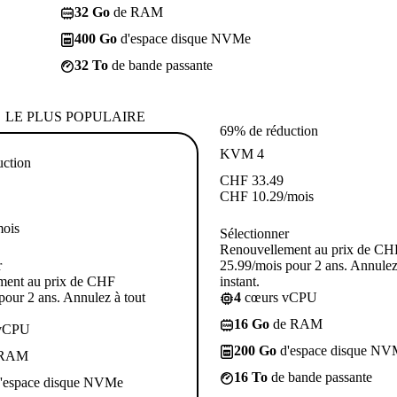
32 Go
de RAM
400 Go
d'espace disque NVMe
32 To
de bande passante
LE PLUS POPULAIRE
69% de réduction
KVM 4
uction
CHF
33.49
CHF
10.29
/mois
mois
Sélectionner
Renouvellement au prix de CH
r
25.99/mois pour 2 ans. Annulez
ment au prix de CHF
instant.
pour 2 ans. Annulez à tout
4
cœurs vCPU
16 Go
de RAM
vCPU
200 Go
d'espace disque NV
 RAM
16 To
de bande passante
'espace disque NVMe