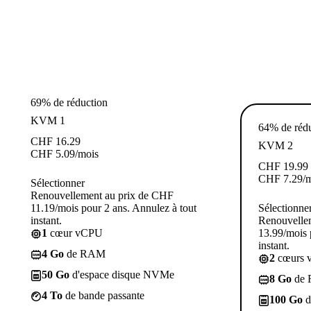
69% de réduction
KVM 1
64% de réd
CHF
16.29
KVM 2
CHF
5.09
/mois
CHF
19.99
CHF
7.29
/
Sélectionner
Renouvellement au prix de CHF
11.19/mois pour 2 ans. Annulez à tout
Sélectionne
instant.
Renouvelle
1
cœur vCPU
13.99/mois 
instant.
4 Go
de RAM
2
cœurs 
50 Go
d'espace disque NVMe
8 Go
de
4 To
de bande passante
100 Go
d