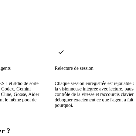
agents
Relecture de session
ST et stdio de sorte
Chaque session enregistrée est rejouable d
, Codex, Gemini
la visionneuse intégrée avec lecture, pause
Cline, Goose, Aider
contrôle de la vitesse et raccourcis clavier
ent le même pool de
déboguer exactement ce que l'agent a fait e
pourquoi.
er ?