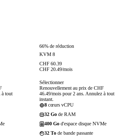
66% de réduction
KVM 8
CHF
60.39
CHF
20.49
/mois
Sélectionner
F
Renouvellement au prix de CHF
 à tout
46.49/mois pour 2 ans. Annulez à tout
instant.
8
cœurs vCPU
32 Go
de RAM
Me
400 Go
d'espace disque NVMe
32 To
de bande passante