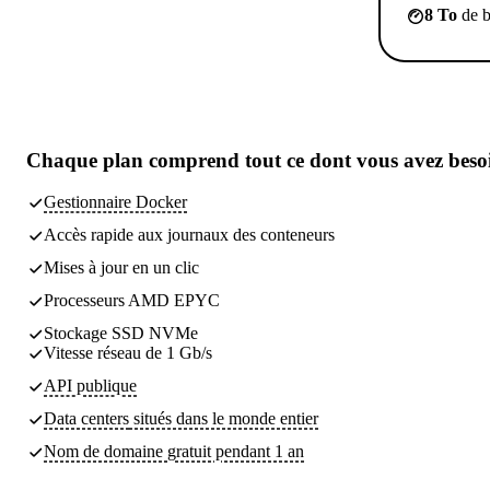
8 To
de b
Chaque plan comprend
tout ce dont vous avez beso
Gestionnaire Docker
Accès rapide aux journaux des conteneurs
Mises à jour en un clic
Processeurs AMD EPYC
Stockage SSD NVMe
Vitesse réseau de 1 Gb/s
API publique
Data centers
situés dans le monde entier
Nom de domaine gratuit pendant 1 an