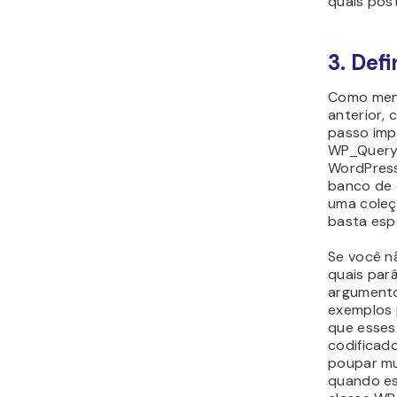
quais pos
3. Def
Como men
anterior,
passo imp
WP_Query.
WordPress
banco de 
uma coleç
basta esp
Se você n
quais parâ
argumento
exemplos 
que esses
codificad
poupar mu
quando es