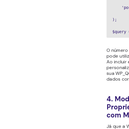
    'po
);

$query 
O número 
pode utili
Ao incluir
personali
sua WP_Qu
dados cor
4. Mod
Propri
com M
Já que a 