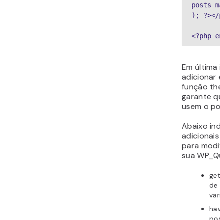
posts m
); ?></p
<?php e
Em última 
adicionar 
função th
garante q
usem o pos
Abaixo in
adicionai
para modi
sua WP_Q
ge
de
var
ha
pos