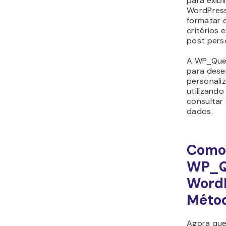
para exibi
WordPress
formatar 
critérios 
post pers
A WP_Quer
para dese
personali
utilizando
consultar
dados.
Como 
WP_Q
WordP
Méto
Agora que