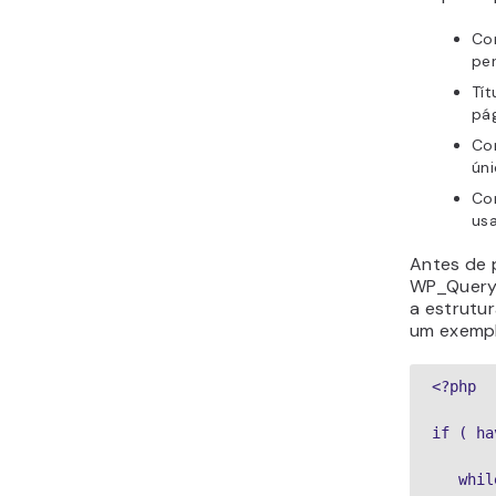
Co
pe
Tít
pág
Co
ún
Con
us
Antes de 
WP_Query,
a estrutu
um exemp
<?php

if ( ha
   whil