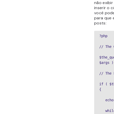
não exibi
inserir o 
você pode
para que 
posts:
?php

// The 
$the_qu
$args );
// The 
if ( $t
{

   echo
   whil