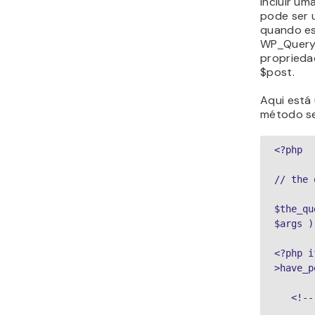
incluir u
pode ser 
quando es
WP_Query.
proprieda
$post.
Aqui está
método se
<?php

// the 
$the_qu
$args )
<?php i
>have_p
   <!--