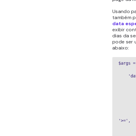
Usando pa
também po
data espe
exibir co
dias da s
pode ser u
abaixo:
$args =
    'da
       
       
       
'>=',

       