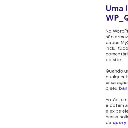
Uma I
WP_Q
No WordPr
são arma
dados My
inclui tud
comentári
do site.
Quando um
qualquer b
essa ação
o seu
ban
Então, o 
e obtém a
e exibe el
nessa sol
de
query