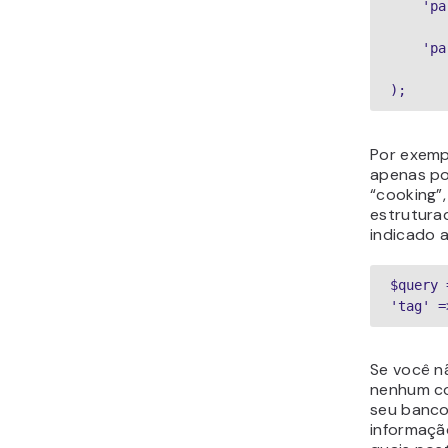
    'pa
    'pa
);
Por exempl
apenas po
“cooking”
estrutura
indicado a
$query 
'tag' =
Se você n
nenhum co
seu banco
informaçã