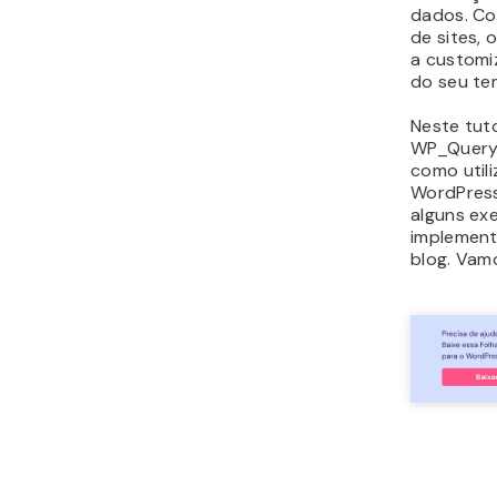
dados. C
de sites,
a customi
do seu te
Neste tuto
WP_Query.
como utili
WordPress
alguns ex
implement
blog. Vamo