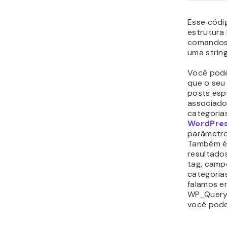
Esse cód
estrutura
comando
uma strin
Você pode
que o seu 
posts esp
associado
categoria
WordPre
parâmetro
Também é p
resultado
tag, camp
categorias
falamos e
WP_Query,
você pode