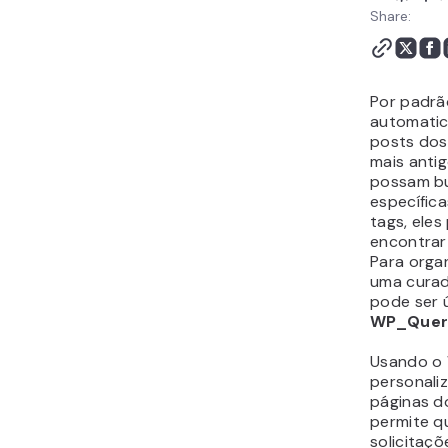
Share:
Por padrã
automatic
posts dos
mais antig
possam bu
específica
tags, ele
encontrar
Para organ
uma curad
pode ser ú
WP_Quer
Usando o
personaliz
páginas do
permite qu
solicitaç