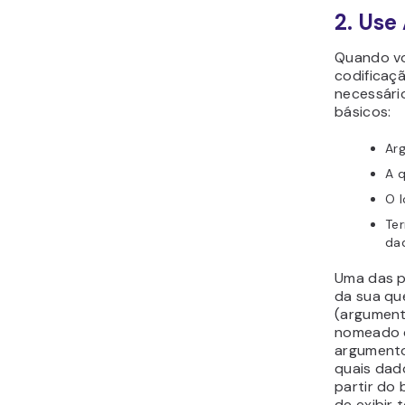
2. Use
Quando vo
codificaç
necessário
básicos:
Ar
A 
O 
Ter
da
Uma das p
da sua qu
(
argumen
nomeado 
argumento
quais dad
partir do
de exibir