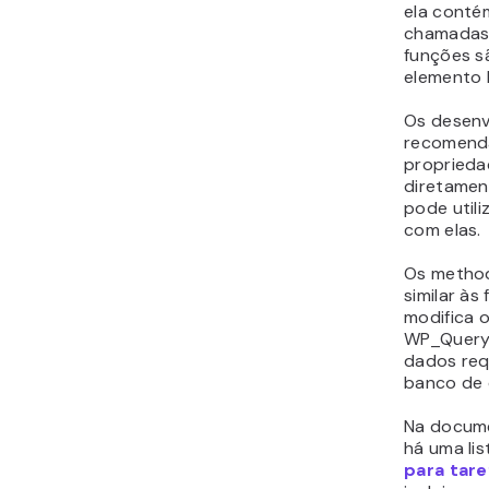
ela cont
chamadas 
funções sã
elemento 
Os desenv
recomenda
proprieda
diretamen
pode utili
com elas.
Os
metho
similar à
modifica 
WP_Query,
dados req
banco de
Na docum
há uma li
para tare