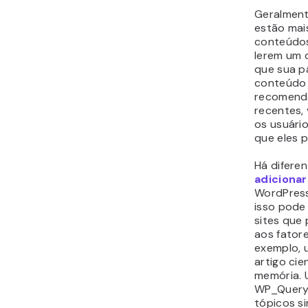
Geralmente
estão mai
conteúdos
lerem um 
que sua p
conteúdo 
recomenda
recentes,
os usuári
que eles 
Há difere
adicionar
WordPress
isso pode 
sites que
aos fatore
exemplo, 
artigo cie
memória. U
WP_Query,
tópicos s