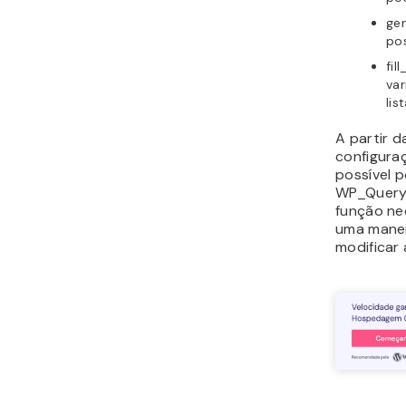
ge
pos
fil
var
lis
A partir 
configuraç
possível p
WP_Query 
função nec
uma maneir
modificar 