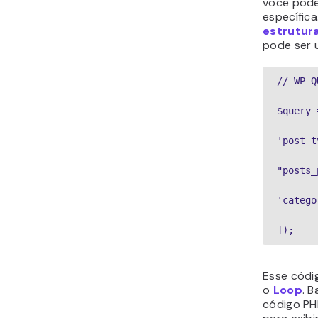
você pode
específica
estrutur
pode ser u
// WP Q
$query 
'post_t
"posts_
'catego
]);
Esse códi
o
Loop
. 
código PH