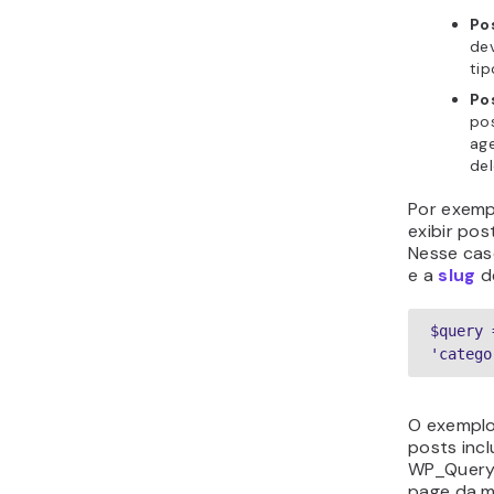
Po
dev
tip
Po
po
ag
de
Por exemp
exibir po
Nesse caso
e a
slug
de
$query 
'catego
O exemplo
posts inc
WP_Query 
page da m