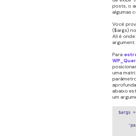
posts, o 
algumas c
Você prov
($args) n
Ali é onde
argument.
Para
estr
WP_Quer
posiciona
uma matri
parâmetro
aprofunda
abaixo es
um argume
$args =
    'pa