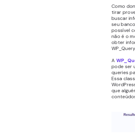
Como dono
tirar prov
buscar in
seu banco
possível c
não é o m
obter info
WP_Query
A
WP_Qu
pode ser 
queries p
Essa class
WordPress
que algué
conteúdo