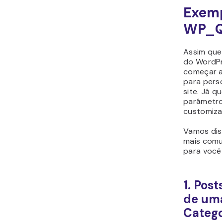
Exemp
WP_Q
Assim que
do WordPr
começar a 
para pers
site. Já q
parâmetro
customiza
Vamos dis
mais com
para você 
1. Pos
de um
Catego