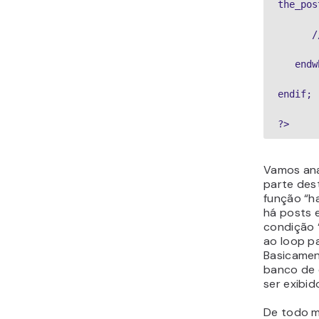
the_pos
      /
   endw
endif;

?>
Vamos ana
parte dest
função “ha
há posts e
condição 
ao loop p
Basicamen
banco de 
ser exibid
De todo m