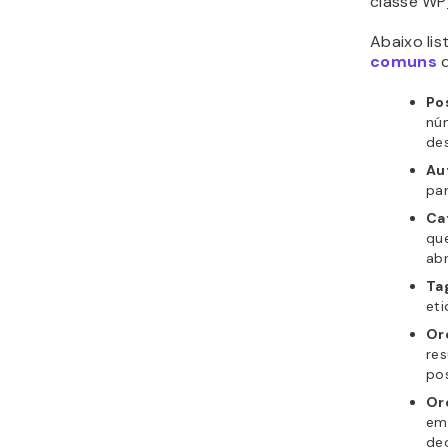
classe WP
Abaixo li
comuns
q
Po
nú
des
Au
par
Ca
qu
abr
Ta
eti
Or
res
pos
Or
em
de