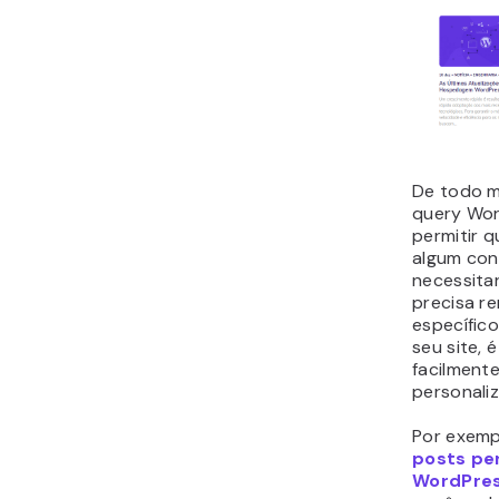
De todo m
query Wor
permitir 
algum con
necessita
precisa r
específic
seu site, é
facilmente
personali
Por exemp
posts pe
WordPre