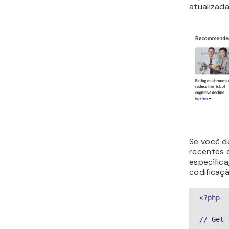
atualizad
Se você de
recentes 
específica,
codificaç
<?php

// Get 