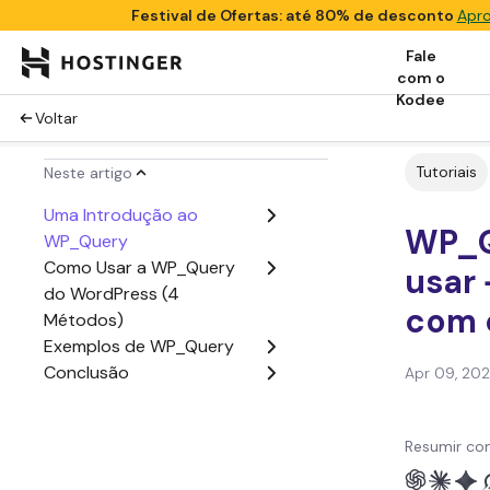
Festival de Ofertas: até 80% de desconto
Apro
Fale
com o
Kodee
Voltar
Tutoriais
Neste artigo
Uma Introdução ao
WP_Q
WP_Query
Como Usar a WP_Query
usar
do WordPress (4
com 
Métodos)
Exemplos de WP_Query
Conclusão
Apr 09, 20
Resumir co