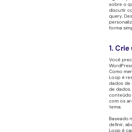
sobre o q
discutir c
query. De
personaliz
forma simp
1. Cri
Você preci
WordPress
Como menc
Loop é re
dados de 
de dados.
conteúdo 
com os ar
tema.
Baseado n
definir, a
Loop é cap