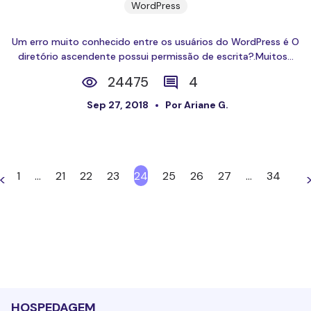
WordPress
Um erro muito conhecido entre os usuários do WordPress é O
diretório ascendente possui permissão de escrita?.Muitos...
24475
4
Sep 27, 2018
Por Ariane G.
1
…
21
22
23
24
25
26
27
…
34
<
HOSPEDAGEM