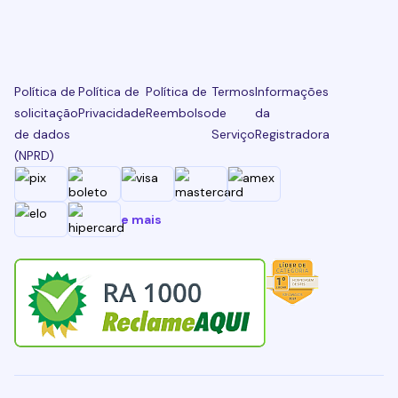
Política de
Política de
Política de
Termos
Informações
solicitação
Privacidade
Reembolso
de
da
de dados
Serviço
Registradora
(NPRD)
e mais