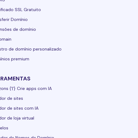
ificado SSL Gratuito
sferir Domínio
nsões de domínio
domain
stro de domínio personalizado
ínios premium
RRAMENTAS
zons {'|'} Crie apps com IA
dor de sites
dor de sites com IA
dor de loja virtual
elos
ador de Nomes de Domínio