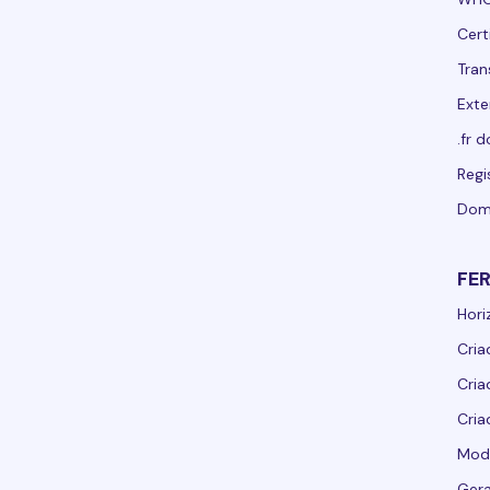
Cert
Tran
Exte
.fr 
Regi
Dom
FE
Hori
Cria
Cria
Cria
Mod
Ger