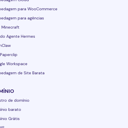
pedagem para WooCommerce
pedagem para agências
 Minecraft
 do Agente Hermes
nClaw
Paperclip
gle Workspace
edagem de Site Barata
MÍNIO
stro de domínio
nio barato
nio Grátis
IS