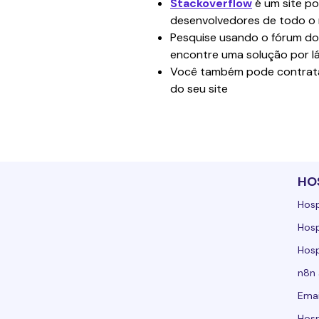
Stackoverflow
 é um site p
desenvolvedores de todo o
Pesquise usando o fórum do 
encontre uma solução por l
Você também pode contrat
do seu site
HO
Hos
Hos
Hos
n8n
Emai
Hos