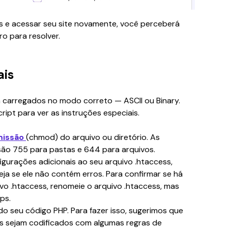
es e acessar seu site novamente, você perceberá 
o para resolver.
ais
m carregados no modo correto — ASCII ou Binary. 
cript para ver as instruções especiais. 
issão 
(
chmod
) do arquivo ou diretório. As 
o 755 para pastas e 644 para arquivos.
igurações adicionais ao seu arquivo .htaccess, 
eja se ele não contém erros. Para confirmar se há 
o .htaccess, renomeie o arquivo .htaccess, mas 
ps.
do seu código PHP. Para fazer isso, sugerimos que 
s sejam codificados com algumas regras de 