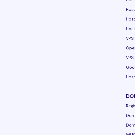
Hos
Hos
Host
VPS
Ope
VPS 
Goo
Hosp
DO
Regi
Domí
Domí
WHO