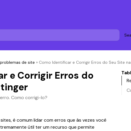
Sea
problemas de site
»
Como Identificar e Corrigir Erros do Seu Site n
r e Corrigir Erros do
Tab
R
tinger
Co
 erro. Como corrigi-lo?
sites, é comum lidar com erros que às vezes você 
xtremamente útil ter um recurso que permite 