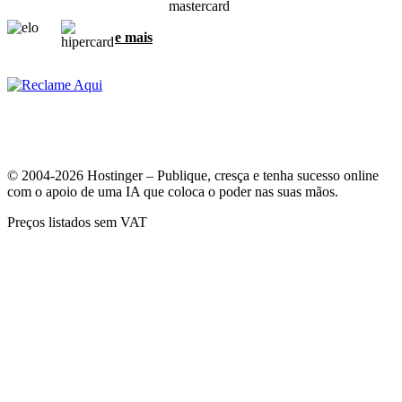
e mais
© 2004-2026 Hostinger – Publique, cresça e tenha sucesso online
com o apoio de uma IA que coloca o poder nas suas mãos.
Preços listados sem VAT
A sua privacidade é muito importante para nós
Nós usamos cookies para garantir a melhor experiência e para
coletar dados sobre como os visitantes interagem com o nosso site.
Ao clicar em "Aceitar", você concorda em usarmos todos os cookies
para anúncios, personalizações e análises, como descrito na nossa
Política de cookies
.