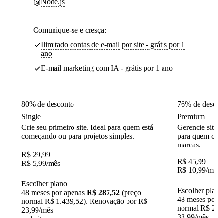
Node.js
Comunique-se e cresça:
Ilimitado contas de e-mail por site - grátis por 1
ano
E-mail marketing com IA - grátis por 1 ano
80% de desconto
76% de desc
Single
Premium
Crie seu primeiro site. Ideal para quem está
Gerencie site
começando ou para projetos simples.
para quem cr
marcas.
R$
29,99
R$
45,99
R$
5,99
/mês
R$
10,99
/mê
Escolher plano
Escolher pla
48 meses por apenas
R$ 287,52
(preço
48 meses po
normal R$ 1.439,52). Renovação por R$
normal R$ 2.
23,99/mês.
38,99/mês.