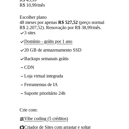
R$
10,99
/mês
Escolher plano
48 meses por apenas
R$ 527,52
(preço normal
R$ 2.207,52). Renovação por R$ 38,99/mês.
3 sites
Domínio - grátis por 1 ano
20 GB de armazenamento SSD
Backups semanais grátis
CDN
Loja virtual integrada
Ferramentas de IA
Suporte prioritário 24h
Crie com:
Vibe coding (5 créditos)
Criador de Sites com arrastar e soltar