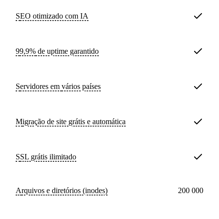
SEO otimizado com IA
99,9%
de uptime garantido
Servidores em
vários países
Migração de site
grátis e automática
SSL
grátis ilimitado
Arquivos e diretórios (inodes)
200 000