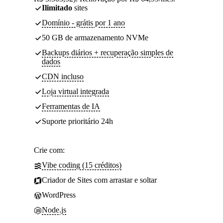
Ilimitado
sites
Domínio - grátis por 1 ano
50 GB de armazenamento NVMe
Backups diários + recuperação simples de
dados
CDN incluso
Loja virtual integrada
Ferramentas de IA
Suporte prioritário 24h
Crie com:
Vibe coding (15 créditos)
Criador de Sites com arrastar e soltar
WordPress
Node.js