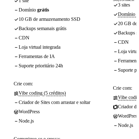
1 site
3 sites
Domínio
grátis
Domínio - 
10 GB de armazenamento SSD
20 GB de
Backups semanais grátis
Backups se
CDN
CDN
Loja virtual integrada
Loja virtua
Ferramentas de IA
Ferrament
Suporte prioritário 24h
Suporte pr
Crie com:
Crie com:
Vibe coding (5 créditos)
Vibe codin
Criador de Sites com arrastar e soltar
Criador de 
WordPress
WordPress
Node.js
Node.js
Comunique-se e cresça: