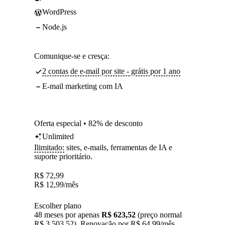
WordPress
Node.js
Comunique-se e cresça:
2 contas de e-mail por site - grátis por 1 ano
E-mail marketing com IA
Oferta especial • 82% de desconto
Unlimited
Ilimitado:
sites, e-mails, ferramentas de IA e
suporte prioritário.
R$
72,99
R$
12,99
/mês
Escolher plano
48 meses por apenas
R$ 623,52
(preço normal
R$ 3.503,52). Renovação por R$ 64,99/mês.