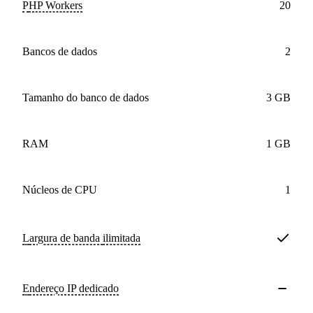
PHP Workers
20
bancos de dados
2
Tamanho do banco de dados
3 GB
RAM
1 GB
núcleos de CPU
1
Largura de banda
ilimitada
Endereço IP dedicado