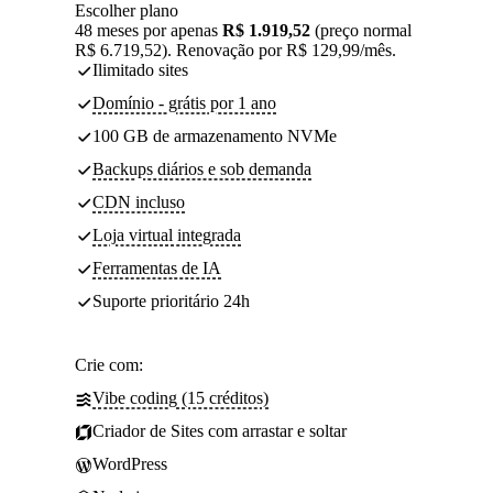
Escolher plano
48 meses por apenas
R$ 1.919,52
(preço normal
R$ 6.719,52). Renovação por R$ 129,99/mês.
Ilimitado sites
Domínio - grátis por 1 ano
100 GB de armazenamento NVMe
Backups diários e sob demanda
CDN incluso
Loja virtual integrada
Ferramentas de IA
Suporte prioritário 24h
Crie com:
Vibe coding (15 créditos)
Criador de Sites com arrastar e soltar
WordPress