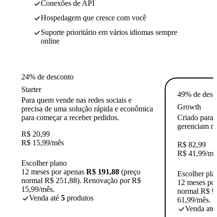
Conexões de API
Hospedagem que cresce com você
Suporte prioritário em vários idiomas sempre
online
24% de desconto
Starter
49% de desc
Para quem vende nas redes sociais e
Growth
precisa de uma solução rápida e econômica
para começar a receber pedidos.
Criado para
gerenciam múl
R$
20,99
R$
15,99
/mês
R$
82,99
R$
41,99
/mê
Escolher plano
12 meses por apenas
R$ 191,88
(preço
Escolher pla
normal R$ 251,88). Renovação por R$
12 meses po
15,99/mês.
normal R$ 9
Venda até
5
produtos
61,99/mês.
Venda até