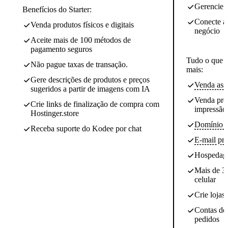
Gerencie 
Benefícios do Starter:
Conecte a
Venda produtos físicos e digitais
negócio
Aceite mais de 100 métodos de
pagamento seguros
Tudo o que o
Não pague taxas de transação.
mais:
Gere descrições de produtos e preços
Venda assi
sugeridos a partir de imagens com IA
Venda pro
Crie links de finalização de compra com
impressão
Hostinger.store
Domínio pe
Receba suporte do Kodee por chat
E-mail pro
Hospedag
Mais de 3
celular
Crie lojas
Contas de 
pedidos