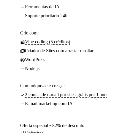
Ferramentas de IA
Suporte prioritário 24h
Crie com:
Vibe coding (5 créditos)
Criador de Sites com arrastar e soltar
WordPress
Node.js
Comunique-se e cresça:
2 contas de e-mail por site - grátis por 1 ano
E-mail marketing com IA
Oferta especial • 82% de desconto