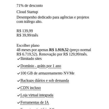
71% de desconto
Cloud Startup
Desempenho dedicado para agências e projetos
com tráfego alto.
R$
139,99
R$
39,99
/mês
Escolher plano
48 meses por apenas
R$ 1.919,52
(preço normal
R$ 6.719,52). Renovação por R$ 129,99/mês.
Ilimitado sites
Domínio - grátis por 1 ano
100 GB de armazenamento NVMe
Backups diários e sob demanda
CDN incluso
Loja virtual integrada
Ferramentas de IA