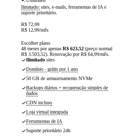
Unlimited
Ilimitado:
sites, e-mails, ferramentas de IA e
suporte prioritário.
R$
72,99
R$
12,99
/mês
Escolher plano
48 meses por apenas
R$ 623,52
(preço normal
R$ 3.503,52). Renovação por R$ 64,99/mês.
Ilimitado
sites
Domínio - grátis por 1 ano
50 GB de armazenamento NVMe
Backups diários + recuperação simples de
dados
CDN incluso
Loja virtual integrada
Ferramentas de IA
Suporte prioritário 24h