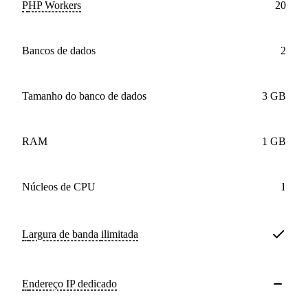
PHP Workers
20
bancos de dados
2
Tamanho do banco de dados
3 GB
RAM
1 GB
núcleos de CPU
1
Largura de banda
ilimitada
Endereço IP dedicado