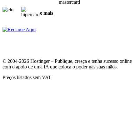
e mais
© 2004-2026 Hostinger – Publique, cresça e tenha sucesso online
com o apoio de uma IA que coloca o poder nas suas mãos.
Preços listados sem VAT
A sua privacidade é muito importante para nós
Nós usamos cookies para garantir a melhor experiência e para
coletar dados sobre como os visitantes interagem com o nosso site.
Ao clicar em "Aceitar", você concorda em usarmos todos os cookies
para anúncios, personalizações e análises, como descrito na nossa
Política de cookies
.