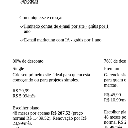
Node.js
Comunique-se e cresça:
Ilimitado contas de e-mail por site - grátis por 1
ano
E-mail marketing com IA - grátis por 1 ano
80% de desconto
76% de desc
Single
Premium
Crie seu primeiro site. Ideal para quem está
Gerencie site
começando ou para projetos simples.
para quem cr
marcas.
R$
29,99
R$
45,99
R$
5,99
/mês
R$
10,99
/mê
Escolher plano
Escolher pla
48 meses por apenas
R$ 287,52
(preço
48 meses po
normal R$ 1.439,52). Renovação por R$
normal R$ 2.
23,99/mês.
38,99/mês.