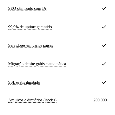
SEO otimizado com IA
99,9%
de uptime garantido
Servidores em
vários países
Migração de site
grátis e automática
SSL
grátis ilimitado
Arquivos e diretórios (inodes)
200 000