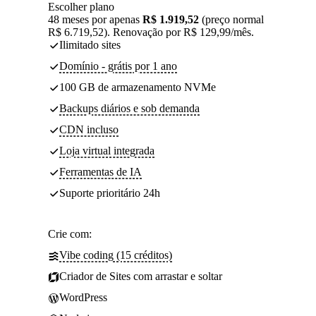
Escolher plano
48 meses por apenas
R$ 1.919,52
(preço normal
R$ 6.719,52). Renovação por R$ 129,99/mês.
Ilimitado sites
Domínio - grátis por 1 ano
100 GB de armazenamento NVMe
Backups diários e sob demanda
CDN incluso
Loja virtual integrada
Ferramentas de IA
Suporte prioritário 24h
Crie com:
Vibe coding (15 créditos)
Criador de Sites com arrastar e soltar
WordPress