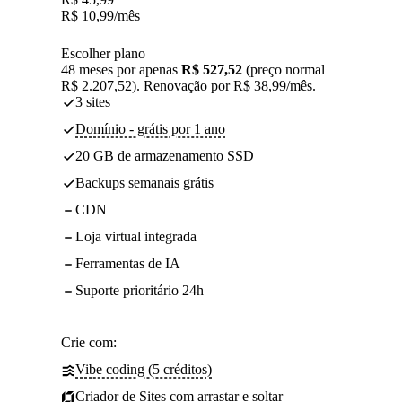
R$
10,99
/mês
Escolher plano
48 meses por apenas
R$ 527,52
(preço normal
R$ 2.207,52). Renovação por R$ 38,99/mês.
3 sites
Domínio - grátis por 1 ano
20 GB de armazenamento SSD
Backups semanais grátis
CDN
Loja virtual integrada
Ferramentas de IA
Suporte prioritário 24h
Crie com:
Vibe coding (5 créditos)
Criador de Sites com arrastar e soltar