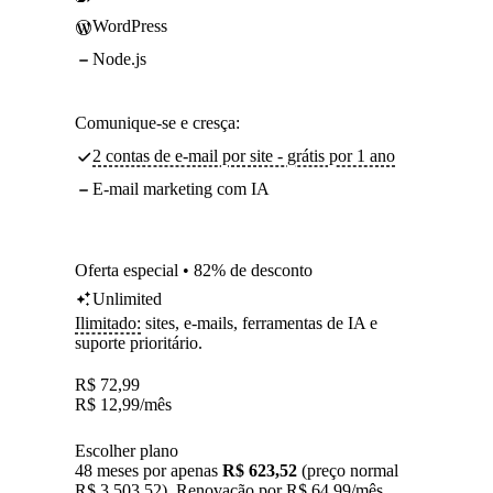
WordPress
Node.js
Comunique-se e cresça:
2 contas de e-mail por site - grátis por 1 ano
E-mail marketing com IA
Oferta especial • 82% de desconto
Unlimited
Ilimitado:
sites, e-mails, ferramentas de IA e
suporte prioritário.
R$
72,99
R$
12,99
/mês
Escolher plano
48 meses por apenas
R$ 623,52
(preço normal
R$ 3.503,52). Renovação por R$ 64,99/mês.