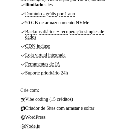
Ilimitado
sites
Domínio - grátis por 1 ano
50 GB de armazenamento NVMe
Backups diários + recuperação simples de
dados
CDN incluso
Loja virtual integrada
Ferramentas de IA
Suporte prioritário 24h
Crie com:
Vibe coding (15 créditos)
Criador de Sites com arrastar e soltar
WordPress
Node.js