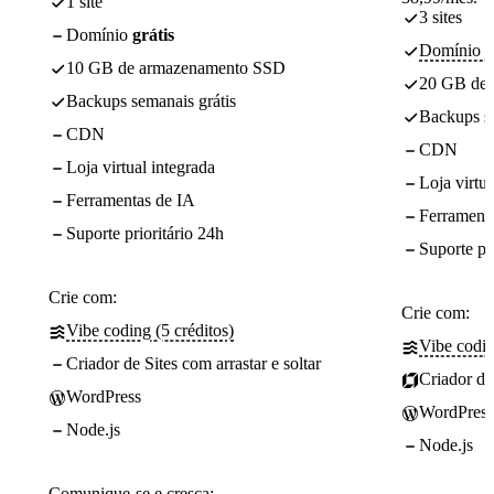
1 site
3 sites
Domínio
grátis
Domínio - 
10 GB de armazenamento SSD
20 GB de
Backups semanais grátis
Backups se
CDN
CDN
Loja virtual integrada
Loja virtua
Ferramentas de IA
Ferrament
Suporte prioritário 24h
Suporte pr
Crie com:
Crie com:
Vibe coding (5 créditos)
Vibe codin
Criador de Sites com arrastar e soltar
Criador de 
WordPress
WordPress
Node.js
Node.js
Comunique-se e cresça: