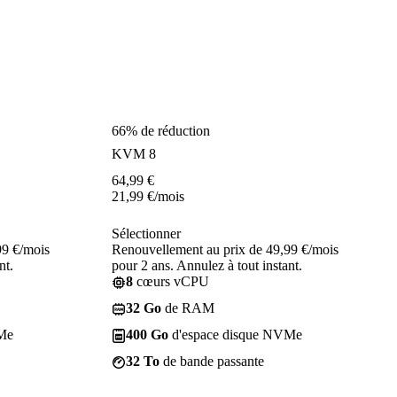
66% de réduction
KVM 8
64,99
€
21,99
€
/mois
Sélectionner
99 €/mois
Renouvellement au prix de 49,99 €/mois
nt.
pour 2 ans. Annulez à tout instant.
8
cœurs vCPU
32 Go
de RAM
Me
400 Go
d'espace disque NVMe
32 To
de bande passante