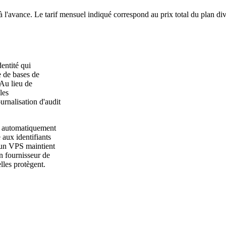
à l'avance. Le tarif mensuel indiqué correspond au prix total du plan di
entité qui
e de bases de
 Au lieu de
les
urnalisation d'audit
t automatiquement
 aux identifiants
 un VPS maintient
n fournisseur de
lles protègent.