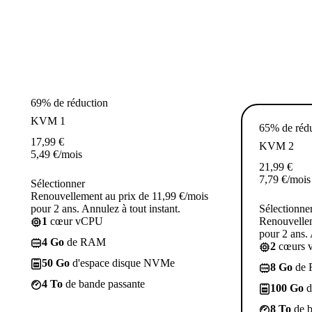
69% de réduction
KVM 1
65% de réd
17,99
€
KVM 2
5,49
€
/mois
21,99
€
7,79
€
/mois
Sélectionner
Renouvellement au prix de 11,99 €/mois
pour 2 ans. Annulez à tout instant.
Sélectionne
1
cœur vCPU
Renouvellem
pour 2 ans. 
4 Go
de RAM
2
cœurs 
50 Go
d'espace disque NVMe
8 Go
de
4 To
de bande passante
100 Go
d
8 To
de b