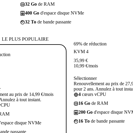
32 Go
de RAM
400 Go
d'espace disque NVMe
32 To
de bande passante
LE PLUS POPULAIRE
69% de réduction
KVM 4
uction
35,99
€
10,99
€
/mois
Sélectionner
Renouvellement au prix de 27,
r
pour 2 ans. Annulez à tout insta
ent au prix de 14,99 €/mois
4
cœurs vCPU
Annulez à tout instant.
16 Go
de RAM
vCPU
200 Go
d'espace disque NV
 RAM
16 To
de bande passante
'espace disque NVMe
ande passante