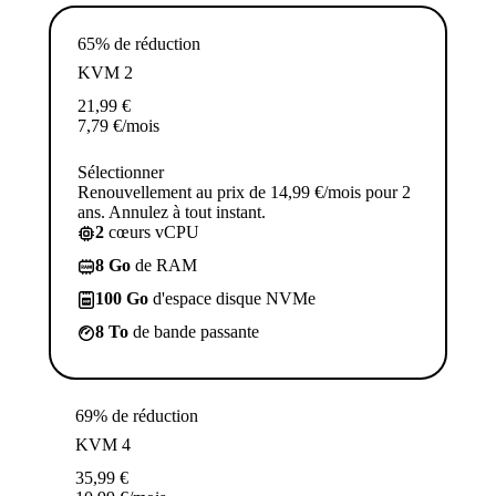
65% de réduction
KVM 2
21,99
€
7,79
€
/mois
Sélectionner
Renouvellement au prix de 14,99 €/mois pour 2
ans. Annulez à tout instant.
2
cœurs vCPU
8 Go
de RAM
100 Go
d'espace disque NVMe
8 To
de bande passante
69% de réduction
KVM 4
35,99
€