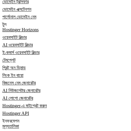
ডোমেইন ট্রান্সফার
ডোমেইন এক্সটেনশন
পার্সোনাল ডোমেইন নেম
টুল
Hostinger Horizons
ওয়েবসাইট বিল্ডার
AI ওয়েবসাইট বিল্ডার
ই-কমার্স ওয়েবসাইট বিল্ডার
টেমপ্লেট
প্রিন্ট অন ডিমান্ড
লিংক ইন বায়ো
বিজনেস নেম জেনারেটর
AI নিউজলেটার জেনারেটর
AI লোগো জেনারেটর
Hostinger-এ মাইগ্রেট করুন
Hostinger API
ইনফরমেশন
মূল্যতালিকা