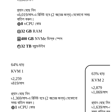
প্ল্যান বেছে নিন
৳6,019/মাস-এ রিনিউ হবে (2 বছরের জন্য) যেকোনো সময়
বাতিল করুন।
8
vCPU কোর
32 GB
RAM
400 GB
NVMe ডিস্ক স্পেস
32 TB
ব্যান্ডউইথ
64% ছাড়
KVM 1
63% ছাড়
৳
2,259
KVM 2
৳
819
/মাস
৳
2,879
৳
1,069
/মাস
প্ল্যান বেছে নিন
৳1,369/মাস-এ রিনিউ হবে (2 বছরের জন্য) যেকোনো
সময় বাতিল করুন।
প্ল্যান বেছে নিন
1
vCPU কোর
৳1,639/মাস-এ 
সময় বাতিল কর