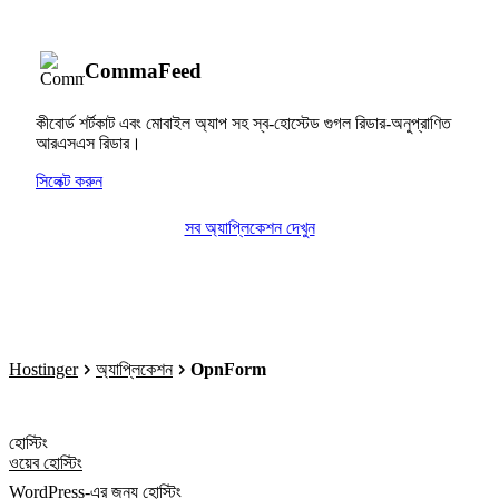
CommaFeed
কীবোর্ড শর্টকাট এবং মোবাইল অ্যাপ সহ স্ব-হোস্টেড গুগল রিডার-অনুপ্রাণিত
আরএসএস রিডার।
সিলেক্ট করুন
সব অ্যাপ্লিকেশন দেখুন
Hostinger
অ্যাপ্লিকেশন
OpnForm
হোস্টিং
ওয়েব হোস্টিং
WordPress-এর জন্য হোস্টিং