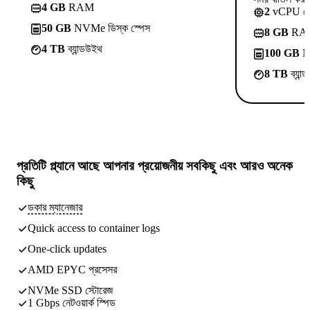
4 GB
RAM
2
vCPU ক
50 GB
NVMe ডিস্ক স্পেস
8 GB
RA
4 TB
ব্যান্ডউইথ
100 GB
NV
8 TB
ব্যান
প্রতিটি প্ল্যানে আছে
আপনার প্রয়োজনীয় সবকিছু
এবং আরও অনেক
কিছু
ডকার ম্যানেজার
Quick access to container logs
One-click updates
AMD EPYC প্রসেসর
NVMe SSD স্টোরেজ
1 Gbps নেটওয়ার্ক স্পিড