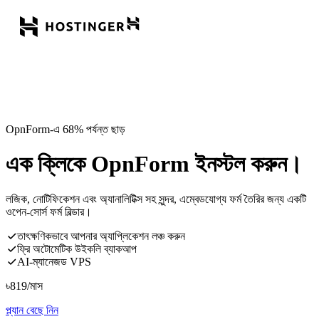
OpnForm-এ 68% পর্যন্ত ছাড়
এক ক্লিকে OpnForm ইনস্টল করুন।
লজিক, নোটিফিকেশন এবং অ্যানালিটিক্স সহ সুন্দর, এম্বেডযোগ্য ফর্ম তৈরির জন্য একটি
ওপেন-সোর্স ফর্ম বিল্ডার।
তাৎক্ষণিকভাবে আপনার অ্যাপ্লিকেশন লঞ্চ করুন
ফ্রি অটোমেটিক উইকলি ব্যাকআপ
AI-ম্যানেজড VPS
৳
819
/মাস
প্ল্যান বেছে নিন