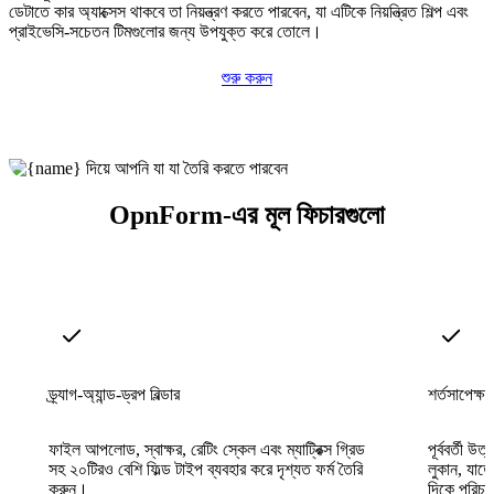
ডেটাতে কার অ্যাক্সেস থাকবে তা নিয়ন্ত্রণ করতে পারবেন, যা এটিকে নিয়ন্ত্রিত শিল্প এবং
প্রাইভেসি-সচেতন টিমগুলোর জন্য উপযুক্ত করে তোলে।
শুরু করুন
OpnForm-এর মূল ফিচারগুলো
ড্র্যাগ-অ্যান্ড-ড্রপ বিল্ডার
শর্তসাপেক্ষ 
ফাইল আপলোড, স্বাক্ষর, রেটিং স্কেল এবং ম্যাট্রিক্স গ্রিড
পূর্ববর্তী উ
সহ ২০টিরও বেশি ফিল্ড টাইপ ব্যবহার করে দৃশ্যত ফর্ম তৈরি
লুকান, যাতে
করুন।
দিকে পরিচা