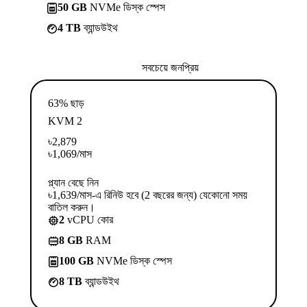
50 GB
NVMe ডিস্ক স্পেস
4 TB
ব্যান্ডউইথ
সবচেয়ে জনপ্রিয়
63% ছাড়
KVM 2
৳
2,879
৳
1,069
/মাস
প্ল্যান বেছে নিন
৳1,639/মাস-এ রিনিউ হবে (2 বছরের জন্য) যেকোনো সময়
বাতিল করুন।
2
vCPU কোর
8 GB
RAM
100 GB
NVMe ডিস্ক স্পেস
8 TB
ব্যান্ডউইথ