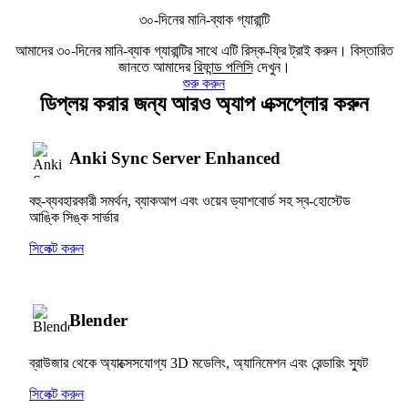
৩০-দিনের মানি-ব্যাক গ্যারান্টি
আমাদের ৩০-দিনের মানি-ব্যাক গ্যারান্টির সাথে এটি রিস্ক-ফ্রি ট্রাই করুন। বিস্তারিত
জানতে আমাদের
রিফান্ড পলিসি
দেখুন।
শুরু করুন
ডিপ্লয় করার জন্য আরও অ্যাপ এক্সপ্লোর করুন
Anki Sync Server Enhanced
বহু-ব্যবহারকারী সমর্থন, ব্যাকআপ এবং ওয়েব ড্যাশবোর্ড সহ স্ব-হোস্টেড
আঙ্কি সিঙ্ক সার্ভার
সিলেক্ট করুন
Blender
ব্রাউজার থেকে অ্যাক্সেসযোগ্য 3D মডেলিং, অ্যানিমেশন এবং রেন্ডারিং স্যুট
সিলেক্ট করুন