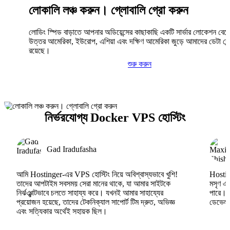
লোকালি লঞ্চ করুন। গ্লোবালি গ্রো করুন
লোডিং স্পিড বাড়াতে আপনার অডিয়েন্সের কাছাকাছি একটি সার্ভার লোকেশন বেছ
উত্তর আমেরিকা, ইউরোপ, এশিয়া এবং দক্ষিণ আমেরিকা জুড়ে আমাদের ডেটা সেন্
রয়েছে।
শুরু করুন
নির্ভরযোগ্য Docker VPS হোস্টিং
Gad Iradufasha
আমি Hostinger-এর VPS হোস্টিং নিয়ে অবিশ্বাস্যভাবে খুশি!
Hosting
তাদের আপটাইম সবসময় সেরা মানের থাকে, যা আমার সাইটকে
মসৃণ এব
নির্ঝঞ্ঝাটভাবে চলতে সাহায্য করে। যখনই আমার সাহায্যের
পারে।
প্রয়োজন হয়েছে, তাদের টেকনিক্যাল সাপোর্ট টিম দ্রুত, অভিজ্ঞ
ডেভেলপা
এবং সত্যিকার অর্থেই সহায়ক ছিল।