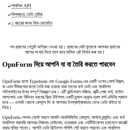
পাবলিক API
বিশ্বজুড়ে ডেটা সেন্টার
১ বছরের জন্য ফ্রি ডোমেইন
সব প্ল্যানের পেমেন্ট অগ্রিম নেওয়া হয়। প্ল্যানের মোট মূল্যকে আপনার প্ল্যানের
মাসের সংখ্যা দিয়ে ভাগ করে মাসিক রেট হিসাব করা হয়।
OpnForm দিয়ে আপনি যা যা তৈরি করতে পারবেন
OpnForm হলো Typeform এবং Google Forms-এর একটি ওপেন-সোর্স বিকল্প,
যা এমন টিমগুলোর জন্য তৈরি করা হয়েছে যারা তাদের ফর্ম ডেটা এবং সাবমিশন
পাইপলাইনের উপর সম্পূর্ণ নিয়ন্ত্রণ চায়। এটি কন্ডিশনাল লজিক, মাল্টি-পেজ ফর্ম, ফাইল
আপলোড এবং বিভিন্ন ধরনের ফিল্ড টাইপসহ একটি ড্র্যাগ-অ্যান্ড-ড্রপ ফর্ম এডিটর প্রদান
করে — এসবই কোনো রেসপন্স ফি বা আপনার ইনফ্রাস্ট্রাকচার থেকে ডেটা বাইরে না
নিয়ে।
OpnForm সেলফ-হোস্ট করলে আপনি আনলিমিটেড রেসপন্স, কাস্টম ব্র্যান্ডিং এবং ফর্ম
সাবমিশন সরাসরি আপনার নিজস্ব ডেটাবেস, ওয়েবহুক এবং নোটিফিকেশন চ্যানেলে কানেক্ট
করার সুবিধা পাবেন। আপনি ডেটা রিটেনশন পলিসি সেট করতে পারবেন এবং সাবমিশন