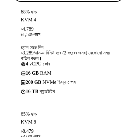
68% ছাড়
KVM 4
৳
4,789
৳
1,509
/মাস
প্ল্যান বেছে নিন
৳3,289/মাস-এ রিনিউ হবে (2 বছরের জন্য) যেকোনো সময়
বাতিল করুন।
4
vCPU কোর
16 GB
RAM
200 GB
NVMe ডিস্ক স্পেস
16 TB
ব্যান্ডউইথ
65% ছাড়
KVM 8
৳
8,479
৳
3,009
/মাস