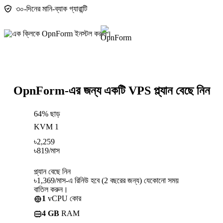
৩০-দিনের মানি-ব্যাক গ্যারান্টি
OpnForm-এর জন্য একটি VPS প্ল্যান বেছে নিন
64% ছাড়
KVM 1
৳
2,259
৳
819
/মাস
প্ল্যান বেছে নিন
৳1,369/মাস-এ রিনিউ হবে (2 বছরের জন্য) যেকোনো সময়
বাতিল করুন।
1
vCPU কোর
4 GB
RAM