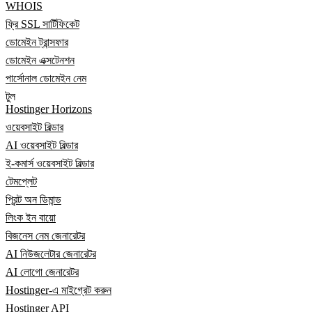
WHOIS
ফ্রি SSL সার্টিফিকেট
ডোমেইন ট্রান্সফার
ডোমেইন এক্সটেনশন
পার্সোনাল ডোমেইন নেম
টুল
Hostinger Horizons
ওয়েবসাইট বিল্ডার
AI ওয়েবসাইট বিল্ডার
ই-কমার্স ওয়েবসাইট বিল্ডার
টেমপ্লেট
প্রিন্ট অন ডিমান্ড
লিংক ইন বায়ো
বিজনেস নেম জেনারেটর
AI নিউজলেটার জেনারেটর
AI লোগো জেনারেটর
Hostinger-এ মাইগ্রেট করুন
Hostinger API