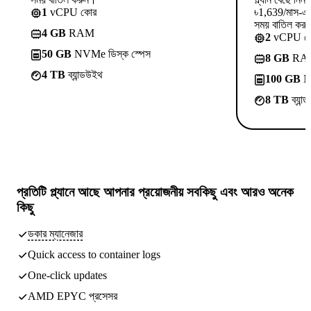
1
vCPU কোর
৳1,639/মাস-এ 
সময় বাতিল কর
4 GB
RAM
2
vCPU ক
50 GB
NVMe ডিস্ক স্পেস
8 GB
RA
4 TB
ব্যান্ডউইথ
100 GB
NV
8 TB
ব্যান
প্রতিটি প্ল্যানে আছে
আপনার প্রয়োজনীয় সবকিছু
এবং আরও অনেক
কিছু
ডকার ম্যানেজার
Quick access to container logs
One-click updates
AMD EPYC প্রসেসর