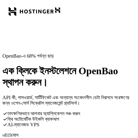
OpenBao-এ 68% পর্যন্ত ছাড়
এক ক্লিকে ইনস্টলেশনে OpenBao
স্থাপন করুন।
API কী, পাসওয়ার্ড, সার্টিফিকেট এবং অন্যান্য সংবেদনশীল ডেটা নিরাপদে সংরক্ষণের
জন্য ওপেন-সোর্স সিক্রেটস ম্যানেজমেন্ট প্ল্যাটফর্ম।
তাৎক্ষণিকভাবে আপনার অ্যাপ্লিকেশন লঞ্চ করুন
ফ্রি অটোমেটিক উইকলি ব্যাকআপ
AI-ম্যানেজড VPS
৳
819
/মাস