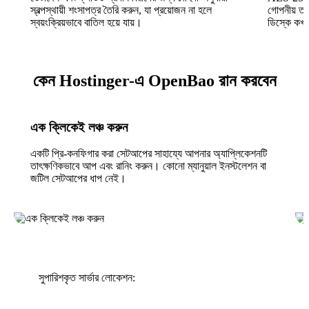
স্বল্পস্থায়ী শংসাপত্র তৈরি করুন, যা প্রয়োজন না হলে
গোপনীয় তথ
স্বয়ংক্রিয়ভাবে বাতিল হয়ে যায়।
ডিস্কে কখনও
কেন Hostinger-এ OpenBao রান করবেন
এক ক্লিকেই লঞ্চ করুন
একটি প্রি-কনফিগার করা সেটআপের সাহায্যে আপনার অ্যাপ্লিকেশনটি
তাৎক্ষণিকভাবে আপ এবং রানিং করুন। কোনো ম্যানুয়াল ইনস্টলেশন বা
জটিল সেটআপের ধাপ নেই।
সুপারিশকৃত সার্ভার লোকেশন: