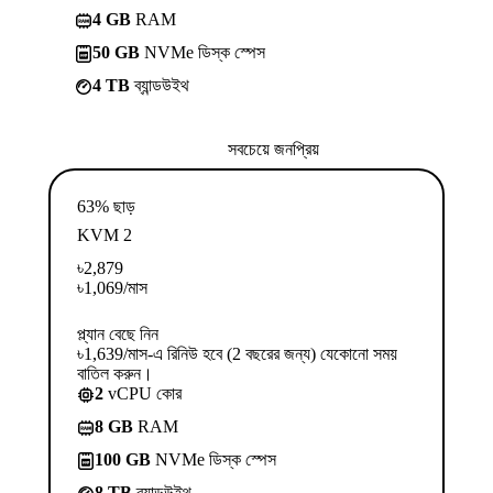
4 GB
RAM
50 GB
NVMe ডিস্ক স্পেস
4 TB
ব্যান্ডউইথ
সবচেয়ে জনপ্রিয়
63% ছাড়
KVM 2
৳
2,879
৳
1,069
/মাস
প্ল্যান বেছে নিন
৳1,639/মাস-এ রিনিউ হবে (2 বছরের জন্য) যেকোনো সময়
বাতিল করুন।
2
vCPU কোর
8 GB
RAM
100 GB
NVMe ডিস্ক স্পেস
8 TB
ব্যান্ডউইথ