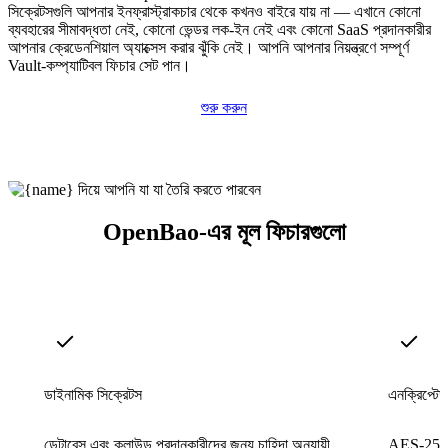
সিক্রেটসগুলি আপনার ইনফ্রাস্ট্রাকচার থেকে কখনও বাইরে যায় না — এখানে কোনো
ব্যবহারের সীমাবদ্ধতা নেই, কোনো ভেন্ডর লক-ইন নেই এবং কোনো SaaS প্রদানকারীর
আপনার ক্রেডেনশিয়াল অ্যাক্সেস করার ঝুঁকি নেই। আপনি আপনার নিয়ন্ত্রণে সম্পূর্ণ
Vault-কম্প্যাটিবল ফিচার সেট পান।
শুরু করুন
OpenBao-এর মূল ফিচারগুলো
ডাইনামিক সিক্রেটস
এনক্রিপ্টেড
ডেটাবেস এবং ক্লাউড প্রদানকারীদের জন্য চাহিদা অনুযায়ী
AES-256-G