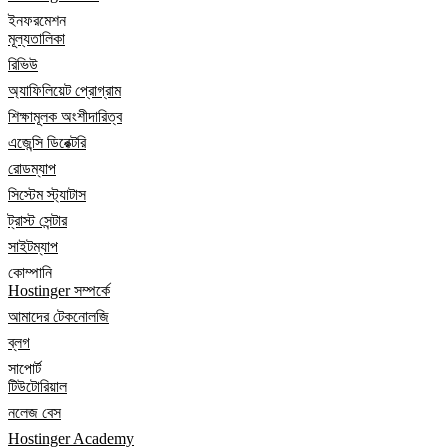
ইনফরমেশন
মূল্যতালিকা
রিভিউ
অ্যাফিলিয়েট প্রোগ্রাম
শিক্ষামূলক অংশীদারিত্ব
এজেন্সি ডিরেক্টরি
রোডম্যাপ
সিস্টেম স্ট্যাটাস
ট্রাস্ট সেন্টার
সাইটম্যাপ
কোম্পানি
Hostinger সম্পর্কে
আমাদের টেকনোলজি
ব্লগ
সাপোর্ট
টিউটোরিয়াল
নলেজ বেস
Hostinger Academy