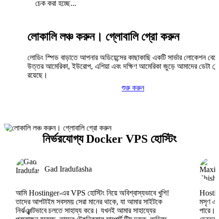
চেক করা হচ্ছে...
লোকালি লঞ্চ করুন। গ্লোবালি গ্রো করুন
লোডিং স্পিড বাড়াতে আপনার অডিয়েন্সের কাছাকাছি একটি সার্ভার লোকেশন বেছ
উত্তর আমেরিকা, ইউরোপ, এশিয়া এবং দক্ষিণ আমেরিকা জুড়ে আমাদের ডেটা সেন্
রয়েছে।
শুরু করুন
নির্ভরযোগ্য Docker VPS হোস্টিং
Gad Iradufasha
আমি Hostinger-এর VPS হোস্টিং নিয়ে অবিশ্বাস্যভাবে খুশি!
Hosting
তাদের আপটাইম সবসময় সেরা মানের থাকে, যা আমার সাইটকে
মসৃণ এব
নির্ঝঞ্ঝাটভাবে চলতে সাহায্য করে। যখনই আমার সাহায্যের
পারে।