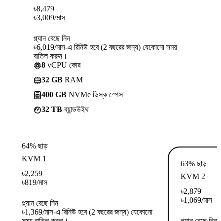
৳
8,479
৳
3,009
/মাস
প্ল্যান বেছে নিন
৳6,019/মাস-এ রিনিউ হবে (2 বছরের জন্য) যেকোনো সময়
বাতিল করুন।
8
vCPU কোর
32 GB
RAM
400 GB
NVMe ডিস্ক স্পেস
32 TB
ব্যান্ডউইথ
64% ছাড়
KVM 1
63% ছাড়
৳
2,259
KVM 2
৳
819
/মাস
৳
2,879
৳
1,069
/মাস
প্ল্যান বেছে নিন
৳1,369/মাস-এ রিনিউ হবে (2 বছরের জন্য) যেকোনো
সময় বাতিল করুন।
প্ল্যান বেছে নিন