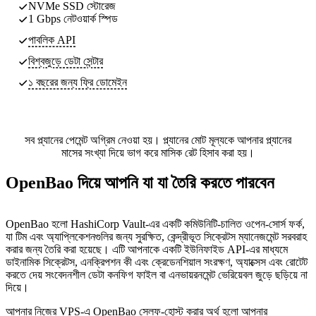
NVMe SSD স্টোরেজ
1 Gbps নেটওয়ার্ক স্পিড
পাবলিক API
বিশ্বজুড়ে ডেটা সেন্টার
১ বছরের জন্য ফ্রি ডোমেইন
সব প্ল্যানের পেমেন্ট অগ্রিম নেওয়া হয়। প্ল্যানের মোট মূল্যকে আপনার প্ল্যানের
মাসের সংখ্যা দিয়ে ভাগ করে মাসিক রেট হিসাব করা হয়।
OpenBao দিয়ে আপনি যা যা তৈরি করতে পারবেন
OpenBao হলো HashiCorp Vault-এর একটি কমিউনিটি-চালিত ওপেন-সোর্স ফর্ক,
যা টিম এবং অ্যাপ্লিকেশনগুলির জন্য সুরক্ষিত, কেন্দ্রীভূত সিক্রেটস ম্যানেজমেন্ট সরবরাহ
করার জন্য তৈরি করা হয়েছে। এটি আপনাকে একটি ইউনিফাইড API-এর মাধ্যমে
ডাইনামিক সিক্রেটস, এনক্রিপশন কী এবং ক্রেডেনশিয়াল সংরক্ষণ, অ্যাক্সেস এবং রোটেট
করতে দেয় সংবেদনশীল ডেটা কনফিগ ফাইল বা এনভায়রনমেন্ট ভেরিয়েবল জুড়ে ছড়িয়ে না
দিয়ে।
আপনার নিজের VPS-এ OpenBao সেলফ-হোস্ট করার অর্থ হলো আপনার