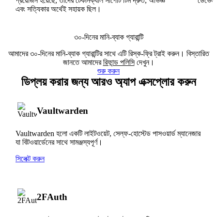
প্রয়োজন হয়েছে, তাদের টেকনিক্যাল সাপোর্ট টিম দ্রুত, অভিজ্ঞ
ডেভেলপা
এবং সত্যিকার অর্থেই সহায়ক ছিল।
৩০-দিনের মানি-ব্যাক গ্যারান্টি
আমাদের ৩০-দিনের মানি-ব্যাক গ্যারান্টির সাথে এটি রিস্ক-ফ্রি ট্রাই করুন। বিস্তারিত
জানতে আমাদের
রিফান্ড পলিসি
দেখুন।
শুরু করুন
ডিপ্লয় করার জন্য আরও অ্যাপ এক্সপ্লোর করুন
Vaultwarden
Vaultwarden হলো একটি লাইটওয়েট, সেল্ফ-হোস্টেড পাসওয়ার্ড ম্যানেজার
যা বিটওয়ার্ডেনের সাথে সামঞ্জস্যপূর্ণ।
সিলেক্ট করুন
2FAuth