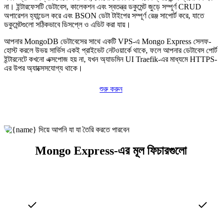
না। ইন্টারফেসটি ডেটাবেস, কালেকশন এবং স্বতন্ত্র ডকুমেন্ট জুড়ে সম্পূর্ণ CRUD
অপারেশন হ্যান্ডেল করে এবং BSON ডেটা টাইপের সম্পূর্ণ রেঞ্জ সাপোর্ট করে, যাতে
ডকুমেন্টগুলো সঠিকভাবে ডিসপ্লে ও এডিট করা যায়।
আপনার MongoDB ডেটাবেসের সাথে একটি VPS-এ Mongo Express সেলফ-
হোস্ট করলে উভয় সার্ভিস একই প্রাইভেট নেটওয়ার্কে থাকে, ফলে আপনার ডেটাবেস পোর্ট
ইন্টারনেটে কখনো এক্সপোজ হয় না, যখন অ্যাডমিন UI Traefik-এর মাধ্যমে HTTPS-
এর উপর অ্যাক্সেসযোগ্য থাকে।
শুরু করুন
Mongo Express-এর মূল ফিচারগুলো