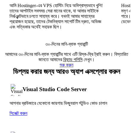
আমি Hostinger-এর VPS হোস্টিং নিয়ে অবিশ্বাস্যভাবে খুশি!
Hosting
তাদের আপটাইম সবসময় সেরা মানের থাকে, যা আমার সাইটকে
মসৃণ এব
নির্ঝঞ্ঝাটভাবে চলতে সাহায্য করে। যখনই আমার সাহায্যের
পারে।
প্রয়োজন হয়েছে, তাদের টেকনিক্যাল সাপোর্ট টিম দ্রুত, অভিজ্ঞ
ডেভেলপা
এবং সত্যিকার অর্থেই সহায়ক ছিল।
৩০-দিনের মানি-ব্যাক গ্যারান্টি
আমাদের ৩০-দিনের মানি-ব্যাক গ্যারান্টির সাথে এটি রিস্ক-ফ্রি ট্রাই করুন। বিস্তারিত
জানতে আমাদের
রিফান্ড পলিসি
দেখুন।
শুরু করুন
ডিপ্লয় করার জন্য আরও অ্যাপ এক্সপ্লোর করুন
Visual Studio Code Server
আপনার ব্রাউজারে যেকোনো জায়গায় ভিজ্যুয়াল স্টুডিও কোড চালান
সিলেক্ট করুন