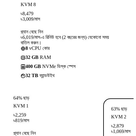
KVM 8
৳
8,479
৳
3,009
/মাস
প্ল্যান বেছে নিন
৳6,019/মাস-এ রিনিউ হবে (2 বছরের জন্য) যেকোনো সময়
বাতিল করুন।
8
vCPU কোর
32 GB
RAM
400 GB
NVMe ডিস্ক স্পেস
32 TB
ব্যান্ডউইথ
64% ছাড়
KVM 1
63% ছাড়
৳
2,259
KVM 2
৳
819
/মাস
৳
2,879
৳
1,069
/মাস
প্ল্যান বেছে নিন