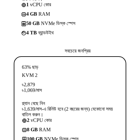
1
vCPU কোর
4 GB
RAM
50 GB
NVMe ডিস্ক স্পেস
4 TB
ব্যান্ডউইথ
সবচেয়ে জনপ্রিয়
63% ছাড়
KVM 2
৳
2,879
৳
1,069
/মাস
প্ল্যান বেছে নিন
৳1,639/মাস-এ রিনিউ হবে (2 বছরের জন্য) যেকোনো সময়
বাতিল করুন।
2
vCPU কোর
8 GB
RAM
100 GB
NVMe ডিস্ক স্পেস