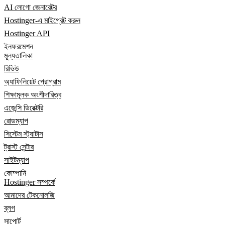
AI লোগো জেনারেটর
Hostinger-এ মাইগ্রেট করুন
Hostinger API
ইনফরমেশন
মূল্যতালিকা
রিভিউ
অ্যাফিলিয়েট প্রোগ্রাম
শিক্ষামূলক অংশীদারিত্ব
এজেন্সি ডিরেক্টরি
রোডম্যাপ
সিস্টেম স্ট্যাটাস
ট্রাস্ট সেন্টার
সাইটম্যাপ
কোম্পানি
Hostinger সম্পর্কে
আমাদের টেকনোলজি
ব্লগ
সাপোর্ট