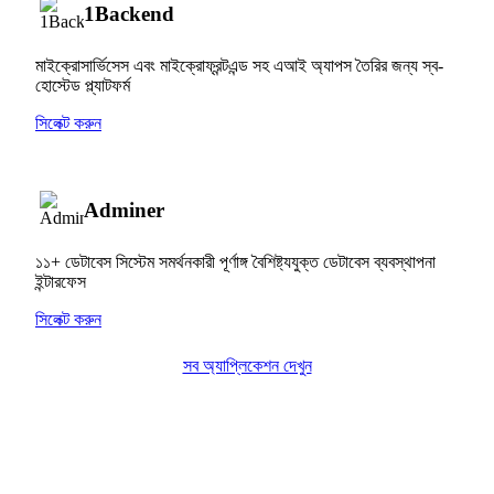
1Backend
মাইক্রোসার্ভিসেস এবং মাইক্রোফ্রন্টএন্ড সহ এআই অ্যাপস তৈরির জন্য স্ব-
হোস্টেড প্ল্যাটফর্ম
সিলেক্ট করুন
Adminer
১১+ ডেটাবেস সিস্টেম সমর্থনকারী পূর্ণাঙ্গ বৈশিষ্ট্যযুক্ত ডেটাবেস ব্যবস্থাপনা
ইন্টারফেস
সিলেক্ট করুন
সব অ্যাপ্লিকেশন দেখুন