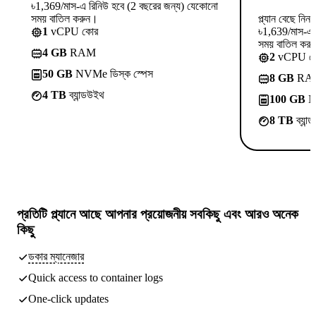
৳1,369/মাস-এ রিনিউ হবে (2 বছরের জন্য) যেকোনো
সময় বাতিল করুন।
প্ল্যান বেছে নিন
1
vCPU কোর
৳1,639/মাস-এ 
সময় বাতিল কর
4 GB
RAM
2
vCPU ক
50 GB
NVMe ডিস্ক স্পেস
8 GB
RA
4 TB
ব্যান্ডউইথ
100 GB
NV
8 TB
ব্যান
প্রতিটি প্ল্যানে আছে
আপনার প্রয়োজনীয় সবকিছু
এবং আরও অনেক
কিছু
ডকার ম্যানেজার
Quick access to container logs
One-click updates