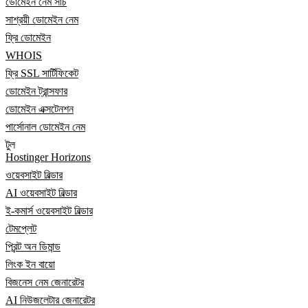
ডোমেইন নেম সার্চ
সাশ্রয়ী ডোমেইন নেম
ফ্রি ডোমেইন
WHOIS
ফ্রি SSL সার্টিফিকেট
ডোমেইন ট্রান্সফার
ডোমেইন এক্সটেনশন
পার্সোনাল ডোমেইন নেম
টুল
Hostinger Horizons
ওয়েবসাইট বিল্ডার
AI ওয়েবসাইট বিল্ডার
ই-কমার্স ওয়েবসাইট বিল্ডার
টেমপ্লেট
প্রিন্ট অন ডিমান্ড
লিংক ইন বায়ো
বিজনেস নেম জেনারেটর
AI নিউজলেটার জেনারেটর