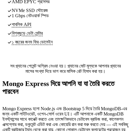
AMD EPYC প্রসেসর
NVMe SSD স্টোরেজ
1 Gbps নেটওয়ার্ক স্পিড
পাবলিক API
বিশ্বজুড়ে ডেটা সেন্টার
১ বছরের জন্য ফ্রি ডোমেইন
সব প্ল্যানের পেমেন্ট অগ্রিম নেওয়া হয়। প্ল্যানের মোট মূল্যকে আপনার প্ল্যানের
মাসের সংখ্যা দিয়ে ভাগ করে মাসিক রেট হিসাব করা হয়।
Mongo Express দিয়ে আপনি যা যা তৈরি করতে
পারবেন
Mongo Express হলো Node.js এবং Bootstrap 5 দিয়ে তৈরি MongoDB-এর
জন্য একটি লাইটওয়েট, ওপেন-সোর্স ওয়েব UI। এটি আপনাকে একটি MongoDB
ইনস্ট্যান্সের সাথে কানেক্ট করতে এবং তাৎক্ষণিকভাবে ডেটাবেস ব্রাউজ করা, কালেকশন
এক্সপ্লোর করা, ডকুমেন্ট এডিট করা এবং কোয়েরি রান করা শুরু করতে দেয় — এই সবকিছু
একটি ব্রাউজার ট্যাব থেকে করা যায়, কোনো লোকাল ডেটাবেস ক্লায়েন্টের প্রয়োজন হয়