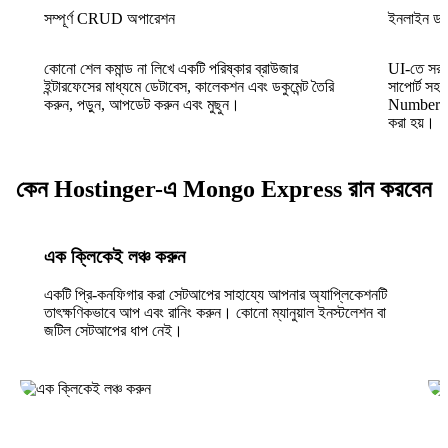
সম্পূর্ণ CRUD অপারেশন
ইনলাইন ডকু
কোনো শেল কমান্ড না লিখে একটি পরিষ্কার ব্রাউজার
UI-তে সরাস
ইন্টারফেসের মাধ্যমে ডেটাবেস, কালেকশন এবং ডকুমেন্ট তৈরি
সাপোর্ট সহ
করুন, পড়ুন, আপডেট করুন এবং মুছুন।
NumberLong
করা হয়।
কেন Hostinger-এ Mongo Express রান করবেন
এক ক্লিকেই লঞ্চ করুন
একটি প্রি-কনফিগার করা সেটআপের সাহায্যে আপনার অ্যাপ্লিকেশনটি
তাৎক্ষণিকভাবে আপ এবং রানিং করুন। কোনো ম্যানুয়াল ইনস্টলেশন বা
জটিল সেটআপের ধাপ নেই।