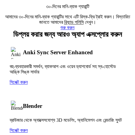
৩০-দিনের মানি-ব্যাক গ্যারান্টি
আমাদের ৩০-দিনের মানি-ব্যাক গ্যারান্টির সাথে এটি রিস্ক-ফ্রি ট্রাই করুন। বিস্তারিত
জানতে আমাদের
রিফান্ড পলিসি
দেখুন।
শুরু করুন
ডিপ্লয় করার জন্য আরও অ্যাপ এক্সপ্লোর করুন
Anki Sync Server Enhanced
বহু-ব্যবহারকারী সমর্থন, ব্যাকআপ এবং ওয়েব ড্যাশবোর্ড সহ স্ব-হোস্টেড
আঙ্কি সিঙ্ক সার্ভার
সিলেক্ট করুন
Blender
ব্রাউজার থেকে অ্যাক্সেসযোগ্য 3D মডেলিং, অ্যানিমেশন এবং রেন্ডারিং স্যুট
সিলেক্ট করুন