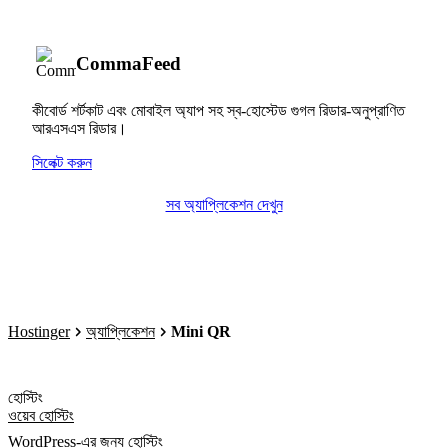
CommaFeed
কীবোর্ড শর্টকাট এবং মোবাইল অ্যাপ সহ স্ব-হোস্টেড গুগল রিডার-অনুপ্রাণিত
আরএসএস রিডার।
সিলেক্ট করুন
সব অ্যাপ্লিকেশন দেখুন
Hostinger
অ্যাপ্লিকেশন
Mini QR
হোস্টিং
ওয়েব হোস্টিং
WordPress-এর জন্য হোস্টিং