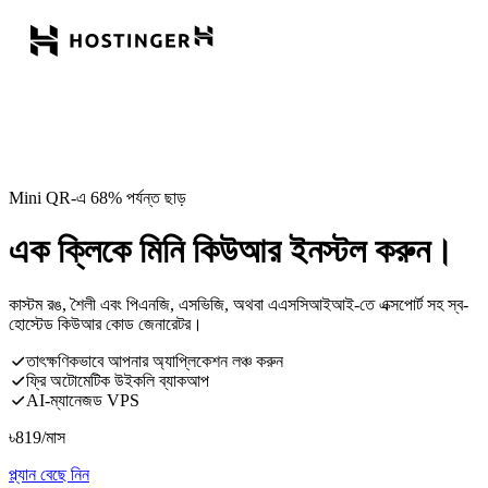
Mini QR-এ 68% পর্যন্ত ছাড়
এক ক্লিকে মিনি কিউআর ইনস্টল করুন।
কাস্টম রঙ, শৈলী এবং পিএনজি, এসভিজি, অথবা এএসসিআইআই-তে এক্সপোর্ট সহ স্ব-
হোস্টেড কিউআর কোড জেনারেটর।
তাৎক্ষণিকভাবে আপনার অ্যাপ্লিকেশন লঞ্চ করুন
ফ্রি অটোমেটিক উইকলি ব্যাকআপ
AI-ম্যানেজড VPS
৳
819
/মাস
প্ল্যান বেছে নিন