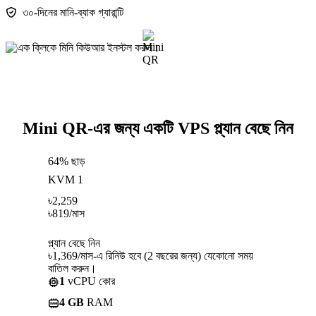
৩০-দিনের মানি-ব্যাক গ্যারান্টি
Mini QR-এর জন্য একটি VPS প্ল্যান বেছে নিন
64% ছাড়
KVM 1
৳
2,259
৳
819
/মাস
প্ল্যান বেছে নিন
৳1,369/মাস-এ রিনিউ হবে (2 বছরের জন্য) যেকোনো সময়
বাতিল করুন।
1
vCPU কোর
4 GB
RAM