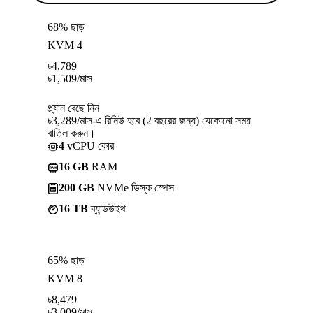
68% ছাড়
KVM 4
৳
4,789
৳
1,509
/মাস
প্ল্যান বেছে নিন
৳3,289/মাস-এ রিনিউ হবে (2 বছরের জন্য) যেকোনো সময়
বাতিল করুন।
4
vCPU কোর
16 GB
RAM
200 GB
NVMe ডিস্ক স্পেস
16 TB
ব্যান্ডউইথ
65% ছাড়
KVM 8
৳
8,479
৳
3,009
/মাস