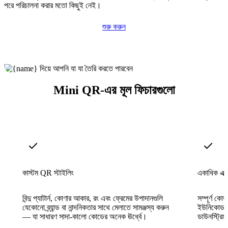
পরে পরিচালনা করার মতো কিছুই নেই।
শুরু করুন
Mini QR-এর মূল ফিচারগুলো
কাস্টম QR স্টাইলিং
একাধিক এক্স
বিন্দু প্যাটার্ন, কোণার আকার, রং এবং ফ্রেমের উপাদানগুলি
সম্পূর্ণ 
যেকোনো ব্র্যান্ড বা নান্দনিকতার সাথে মেলাতে সামঞ্জস্য করুন
ইউনিকোড ট
— যা সাধারণ সাদা-কালো কোডের অনেক ঊর্ধ্বে।
ডাউনস্ট্রিম