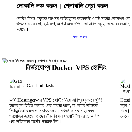
লোকালি লঞ্চ করুন। গ্লোবালি গ্রো করুন
লোডিং স্পিড বাড়াতে আপনার অডিয়েন্সের কাছাকাছি একটি সার্ভার লোকেশন বেছ
উত্তর আমেরিকা, ইউরোপ, এশিয়া এবং দক্ষিণ আমেরিকা জুড়ে আমাদের ডেটা সেন্
রয়েছে।
শুরু করুন
নির্ভরযোগ্য Docker VPS হোস্টিং
Gad Iradufasha
আমি Hostinger-এর VPS হোস্টিং নিয়ে অবিশ্বাস্যভাবে খুশি!
Hosting
তাদের আপটাইম সবসময় সেরা মানের থাকে, যা আমার সাইটকে
মসৃণ এব
নির্ঝঞ্ঝাটভাবে চলতে সাহায্য করে। যখনই আমার সাহায্যের
পারে।
প্রয়োজন হয়েছে, তাদের টেকনিক্যাল সাপোর্ট টিম দ্রুত, অভিজ্ঞ
ডেভেলপা
এবং সত্যিকার অর্থেই সহায়ক ছিল।