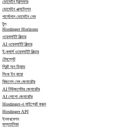
ডোমেইন ট্রান্সফার
ডোমেইন এক্সটেনশন
পার্সোনাল ডোমেইন নেম
টুল
Hostinger Horizons
ওয়েবসাইট বিল্ডার
AI ওয়েবসাইট বিল্ডার
ই-কমার্স ওয়েবসাইট বিল্ডার
টেমপ্লেট
প্রিন্ট অন ডিমান্ড
লিংক ইন বায়ো
বিজনেস নেম জেনারেটর
AI নিউজলেটার জেনারেটর
AI লোগো জেনারেটর
Hostinger-এ মাইগ্রেট করুন
Hostinger API
ইনফরমেশন
মূল্যতালিকা