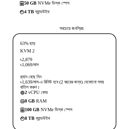
50 GB
NVMe ডিস্ক স্পেস
4 TB
ব্যান্ডউইথ
সবচেয়ে জনপ্রিয়
63% ছাড়
KVM 2
৳
2,879
৳
1,069
/মাস
প্ল্যান বেছে নিন
৳1,639/মাস-এ রিনিউ হবে (2 বছরের জন্য) যেকোনো সময়
বাতিল করুন।
2
vCPU কোর
8 GB
RAM
100 GB
NVMe ডিস্ক স্পেস
8 TB
ব্যান্ডউইথ