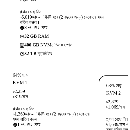
প্ল্যান বেছে নিন
৳6,019/মাস-এ রিনিউ হবে (2 বছরের জন্য) যেকোনো সময়
বাতিল করুন।
8
vCPU কোর
32 GB
RAM
400 GB
NVMe ডিস্ক স্পেস
32 TB
ব্যান্ডউইথ
64% ছাড়
KVM 1
63% ছাড়
৳
2,259
KVM 2
৳
819
/মাস
৳
2,879
৳
1,069
/মাস
প্ল্যান বেছে নিন
৳1,369/মাস-এ রিনিউ হবে (2 বছরের জন্য) যেকোনো
সময় বাতিল করুন।
প্ল্যান বেছে নিন
1
vCPU কোর
৳1,639/মাস-এ 
সময় বাতিল কর