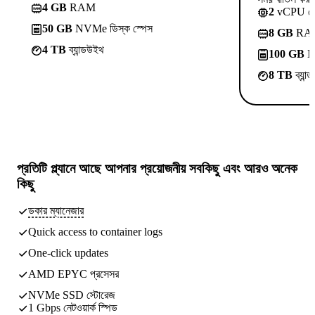
4 GB
RAM
2
vCPU ক
50 GB
NVMe ডিস্ক স্পেস
8 GB
RA
4 TB
ব্যান্ডউইথ
100 GB
NV
8 TB
ব্যান
প্রতিটি প্ল্যানে আছে
আপনার প্রয়োজনীয় সবকিছু
এবং আরও অনেক
কিছু
ডকার ম্যানেজার
Quick access to container logs
One-click updates
AMD EPYC প্রসেসর
NVMe SSD স্টোরেজ
1 Gbps নেটওয়ার্ক স্পিড