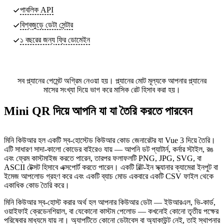
পাবলিক API
বিশ্বজুড়ে ডেটা সেন্টার
১ বছরের জন্য ফ্রি ডোমেইন
সব প্ল্যানের পেমেন্ট অগ্রিম নেওয়া হয়। প্ল্যানের মোট মূল্যকে আপনার প্ল্যানের
মাসের সংখ্যা দিয়ে ভাগ করে মাসিক রেট হিসাব করা হয়।
Mini QR দিয়ে আপনি যা যা তৈরি করতে পারবেন
মিনি কিউআর হল একটি স্ব-হোস্টেড কিউআর কোড জেনারেটর যা Vue 3 দিয়ে তৈরি।
এটি সাধারণ সাদা-কালো কোডের বাইরেও যায় — আপনি ডট প্যাটার্ন, কর্নার স্টাইল, রঙ
এবং ফ্রেম কাস্টমাইজ করতে পারেন, তারপর ফলাফলটি PNG, JPG, SVG, বা
ASCII টেক্সট হিসাবে এক্সপোর্ট করতে পারেন। একটি বিল্ট-ইন স্ক্যানার ক্যামেরা ইনপুট বা
ইমেজ আপলোড গ্রহণ করে এবং একটি ব্যাচ মোড একবারে একটি CSV ফাইল থেকে
একাধিক কোড তৈরি করে।
মিনি কিউআর স্ব-হোস্ট করার অর্থ হল আপনার কিউআর ডেটা — ইউআরএল, ভি-কার্ড,
ওয়াইফাই ক্রেডেনশিয়াল, বা যেকোনো কাস্টম পেলোড — কখনোই কোনো তৃতীয় পক্ষের
পরিষেবার মাধ্যমে যায় না। অ্যাপটিতে কোনো ডেটাবেস বা অ্যাকাউন্ট নেই, তাই স্থাপনার