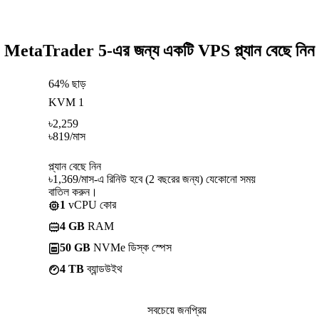
MetaTrader 5-এর জন্য একটি VPS প্ল্যান বেছে নিন
64% ছাড়
KVM 1
৳
2,259
৳
819
/মাস
প্ল্যান বেছে নিন
৳1,369/মাস-এ রিনিউ হবে (2 বছরের জন্য) যেকোনো সময়
বাতিল করুন।
1
vCPU কোর
4 GB
RAM
50 GB
NVMe ডিস্ক স্পেস
4 TB
ব্যান্ডউইথ
সবচেয়ে জনপ্রিয়