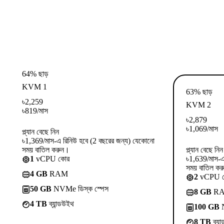
64% ছাড়
KVM 1
63% ছাড়
৳
2,259
KVM 2
৳
819
/মাস
৳
2,879
৳
1,069
/মাস
প্ল্যান বেছে নিন
৳1,369/মাস-এ রিনিউ হবে (2 বছরের জন্য) যেকোনো
সময় বাতিল করুন।
প্ল্যান বেছে নিন
1
vCPU কোর
৳1,639/মাস-এ
সময় বাতিল কর
4 GB
RAM
2
vCPU 
50 GB
NVMe ডিস্ক স্পেস
8 GB
R
4 TB
ব্যান্ডউইথ
100 GB
N
8 TB
ব্যা