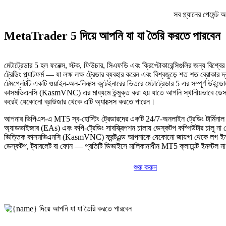
সব প্ল্যানের পেমেন্
MetaTrader 5 দিয়ে আপনি যা যা তৈরি করতে পারবেন
মেটাট্রেডার 5 হল ফরেক্স, স্টক, ফিউচার, সিএফডি এবং ক্রিপ্টোকারেন্সিগুলির জন্য বিশ্বের 
ট্রেডিং প্ল্যাটফর্ম — যা লক্ষ লক্ষ ট্রেডার ব্যবহার করেন এবং বিশ্বজুড়ে শত শত ব্রোকার 
টেমপ্লেটটি একটি ওয়াইন-অন-লিনাক্স কন্টেইনারের ভিতরে মেটাট্রেডার 5 এর সম্পূর্ণ উইন্ড
কাসমভিএনসি (KasmVNC) এর মাধ্যমে উন্মুক্ত করা হয় যাতে আপনি স্থানীয়ভাবে ডেস্কট
করেই যেকোনো ব্রাউজার থেকে এটি অ্যাক্সেস করতে পারেন।
আপনার ভিপিএস-এ MT5 স্ব-হোস্টিং ট্রেডারদের একটি 24/7-অনলাইন ট্রেডিং টার্মিনাল দেয
অ্যাডভাইজার (EAs) এবং কপি-ট্রেডিং সাবস্ক্রিপশন চালায় ডেস্কটপ কম্পিউটার চালু না
ভিত্তিক কাসমভিএনসি (KasmVNC) ফ্রন্টএন্ড আপনাকে যেকোনো জায়গা থেকে লগ ই
ডেস্কটপ, ট্যাবলেট বা ফোন — প্রতিটি ডিভাইসে মালিকানাধীন MT5 ক্লায়েন্ট ইনস্টল 
শুরু করুন