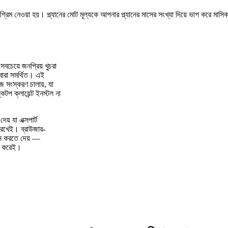
ট অগ্রিম নেওয়া হয়। প্ল্যানের মোট মূল্যকে আপনার প্ল্যানের মাসের সংখ্যা দিয়ে ভাগ করে মাস
সবচেয়ে জনপ্রিয় খুচরা
দ্বারা সমর্থিত। এই
োজ সংস্করণ চালায়, যা
প ক্লায়েন্ট ইনস্টল না
় যা এক্সপার্ট
 রেখেই। ব্রাউজার-
ন করতে দেয় —
না করেই।