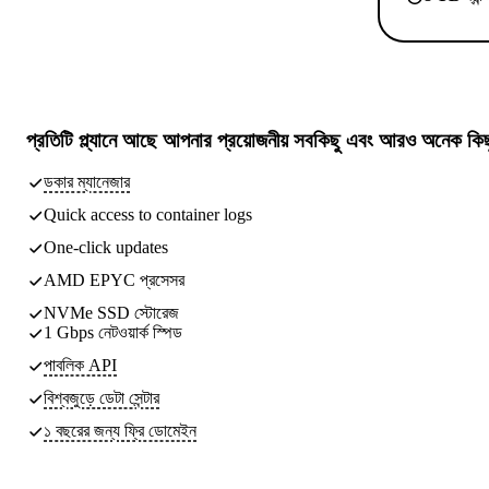
প্রতিটি প্ল্যানে আছে
আপনার প্রয়োজনীয় সবকিছু
এবং আরও অনেক কিছ
ডকার ম্যানেজার
Quick access to container logs
One-click updates
AMD EPYC প্রসেসর
NVMe SSD স্টোরেজ
1 Gbps নেটওয়ার্ক স্পিড
পাবলিক API
বিশ্বজুড়ে ডেটা সেন্টার
১ বছরের জন্য ফ্রি ডোমেইন