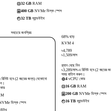
32 GB
RAM
400 GB
NVMe ডিস্ক স্পেস
32 TB
ব্যান্ডউইথ
সবচেয়ে জনপ্রিয়
68% ছাড়
KVM 4
৳
4,789
৳
1,509
/মাস
প্ল্যান বেছে নিন
৳3,289/মাস-এ রিনিউ হবে (2 বছরের জ
সময় বাতিল করুন।
 রিনিউ হবে (2 বছরের জন্য) যেকোনো
4
vCPU কোর
ুন।
16 GB
RAM
কোর
200 GB
NVMe ডিস্ক স্পেস
AM
16 TB
ব্যান্ডউইথ
VMe ডিস্ক স্পেস
ন্ডউইথ