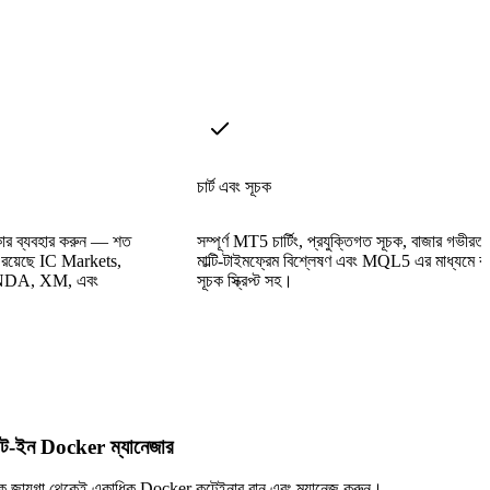
চার্ট এবং সূচক
ার ব্যবহার করুন — শত
সম্পূর্ণ MT5 চার্টিং, প্রযুক্তিগত সূচক, বাজার গভীরতা
 রয়েছে IC Markets,
মাল্টি-টাইমফ্রেম বিশ্লেষণ এবং MQL5 এর মাধ্যমে কা
ANDA, XM, এবং
সূচক স্ক্রিপ্ট সহ।
িল্ট-ইন Docker ম্যানেজার
ক জায়গা থেকেই একাধিক Docker কন্টেইনার রান এবং ম্যানেজ করুন।