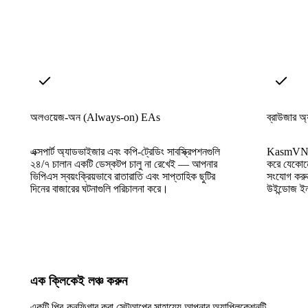
অলওয়েজ-অন (Always-on) EAs
ব্রাউজার অ্য
এক্সপার্ট অ্যাডভাইজার এবং কপি-ট্রেডিং সাবস্ক্রিপশনগুলি
KasmVNC এ
২৪/৭ চালান একটি ডেস্কটপ চালু না রেখেই — আপনার
করে যেকোন
ভিপিএস স্বয়ংক্রিয়ভাবে রাতারাতি এবং সাপ্তাহিক ছুটির
সংযোগ করু
দিনের বাজারের ঘটনাগুলি পরিচালনা করে।
উইন্ডোজ ই
এক ক্লিকেই লঞ্চ করুন
একটি প্রি-কনফিগার করা সেটআপের সাহায্যে আপনার অ্যাপ্লিকেশনটি