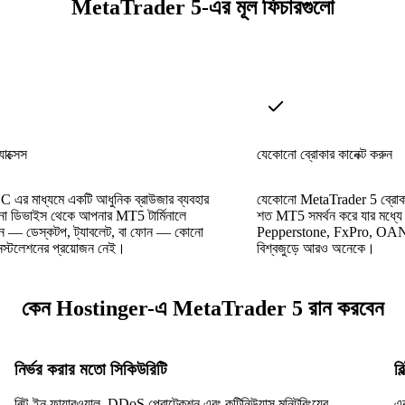
MetaTrader 5-এর মূল ফিচারগুলো
াক্সেস
যেকোনো ব্রোকার কানেক্ট করুন
র মাধ্যমে একটি আধুনিক ব্রাউজার ব্যবহার
যেকোনো MetaTrader 5 ব্রোক
ো ডিভাইস থেকে আপনার MT5 টার্মিনালে
শত MT5 সমর্থন করে যার মধ্যে
ন — ডেস্কটপ, ট্যাবলেট, বা ফোন — কোনো
Pepperstone, FxPro, O
নস্টলেশনের প্রয়োজন নেই।
বিশ্বজুড়ে আরও অনেকে।
কেন Hostinger-এ MetaTrader 5 রান করবেন
নির্ভর করার মতো সিকিউরিটি
ব
বিল্ট-ইন ফায়ারওয়াল, DDoS প্রোটেকশন এবং কন্টিনিউয়াস মনিটরিংয়ের
এ