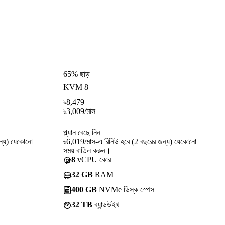
65% ছাড়
KVM 8
৳
8,479
৳
3,009
/মাস
প্ল্যান বেছে নিন
ন্য) যেকোনো
৳6,019/মাস-এ রিনিউ হবে (2 বছরের জন্য) যেকোনো
সময় বাতিল করুন।
8
vCPU কোর
32 GB
RAM
400 GB
NVMe ডিস্ক স্পেস
32 TB
ব্যান্ডউইথ