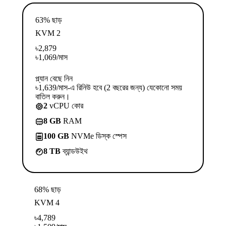
63% ছাড়
KVM 2
৳
2,879
৳
1,069
/মাস
প্ল্যান বেছে নিন
৳1,639/মাস-এ রিনিউ হবে (2 বছরের জন্য) যেকোনো সময়
বাতিল করুন।
2
vCPU কোর
8 GB
RAM
100 GB
NVMe ডিস্ক স্পেস
8 TB
ব্যান্ডউইথ
68% ছাড়
KVM 4
৳
4,789