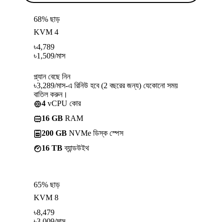
68% ছাড়
KVM 4
৳
4,789
৳
1,509
/মাস
প্ল্যান বেছে নিন
৳3,289/মাস-এ রিনিউ হবে (2 বছরের জন্য) যেকোনো সময়
বাতিল করুন।
4
vCPU কোর
16 GB
RAM
200 GB
NVMe ডিস্ক স্পেস
16 TB
ব্যান্ডউইথ
65% ছাড়
KVM 8
৳
8,479
৳
3,009
/মাস