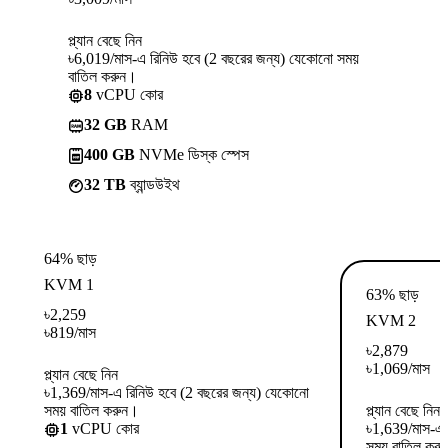
প্ল্যান বেছে নিন
৳6,019/মাস-এ রিনিউ হবে (2 বছরের জন্য) যেকোনো সময়
বাতিল করুন।
8
vCPU কোর
32 GB
RAM
400 GB
NVMe ডিস্ক স্পেস
32 TB
ব্যান্ডউইথ
64% ছাড়
KVM 1
63% ছাড়
৳
2,259
KVM 2
৳
819
/মাস
৳
2,879
৳
1,069
/মাস
প্ল্যান বেছে নিন
৳1,369/মাস-এ রিনিউ হবে (2 বছরের জন্য) যেকোনো
সময় বাতিল করুন।
প্ল্যান বেছে নিন
1
vCPU কোর
৳1,639/মাস-এ 
সময় বাতিল কর