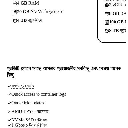
4 GB
RAM
2
vCPU ক
50 GB
NVMe ডিস্ক স্পেস
8 GB
RA
4 TB
ব্যান্ডউইথ
100 GB
NV
8 TB
ব্যান
প্রতিটি প্ল্যানে আছে
আপনার প্রয়োজনীয় সবকিছু
এবং আরও অনেক
কিছু
ডকার ম্যানেজার
Quick access to container logs
One-click updates
AMD EPYC প্রসেসর
NVMe SSD স্টোরেজ
1 Gbps নেটওয়ার্ক স্পিড