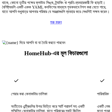
থাকে, কোনো তৃতীয় পক্ষের ক্লাউড সিঙ্ক, ট্র্যাকিং বা প্রতি-ব্যবহারকারী ফি ছাড়াই।
বৈশিষ্ট্যগুলি একটি একক YAML কনফিগের মাধ্যমে পৃথকভাবে টগল করা যেতে পারে,
যাতে আপনি শুধুমাত্র আপনার পরিবার যে সরঞ্জামগুলি ব্যবহার করে সেগুলিই সক্ষম করেন।
শুরু করুন
HomeHub-এর মূল ফিচারগুলো
শেয়ার করা কেনাকাটার তালিকা
পারিবারিক খর
অতীতের এন্ট্রিগুলির উপর ভিত্তি করে স্মার্ট পরামর্শ সহ একটি
একটি লেজারে
সম্মিলিত কেনাকাটার তালিকা, যাতে পরিবারের সবাই জিনিস
মতো পুনরাবৃ