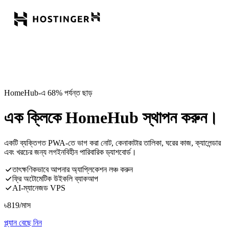
HomeHub-এ 68% পর্যন্ত ছাড়
এক ক্লিকে HomeHub স্থাপন করুন।
একটি ব্যক্তিগত PWA-তে ভাগ করা নোট, কেনাকাটার তালিকা, ঘরের কাজ, ক্যালেন্ডার
এবং খরচের জন্য লগইনবিহীন পারিবারিক ড্যাশবোর্ড।
তাৎক্ষণিকভাবে আপনার অ্যাপ্লিকেশন লঞ্চ করুন
ফ্রি অটোমেটিক উইকলি ব্যাকআপ
AI-ম্যানেজড VPS
৳
819
/মাস
প্ল্যান বেছে নিন