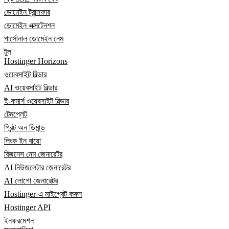
ডোমেইন ট্রান্সফার
ডোমেইন এক্সটেনশন
পার্সোনাল ডোমেইন নেম
টুল
Hostinger Horizons
ওয়েবসাইট বিল্ডার
AI ওয়েবসাইট বিল্ডার
ই-কমার্স ওয়েবসাইট বিল্ডার
টেমপ্লেট
প্রিন্ট অন ডিমান্ড
লিংক ইন বায়ো
বিজনেস নেম জেনারেটর
AI নিউজলেটার জেনারেটর
AI লোগো জেনারেটর
Hostinger-এ মাইগ্রেট করুন
Hostinger API
ইনফরমেশন