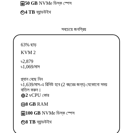
50 GB
NVMe ডিস্ক স্পেস
4 TB
ব্যান্ডউইথ
সবচেয়ে জনপ্রিয়
63% ছাড়
KVM 2
৳
2,879
৳
1,069
/মাস
প্ল্যান বেছে নিন
৳1,639/মাস-এ রিনিউ হবে (2 বছরের জন্য) যেকোনো সময়
বাতিল করুন।
2
vCPU কোর
8 GB
RAM
100 GB
NVMe ডিস্ক স্পেস
8 TB
ব্যান্ডউইথ