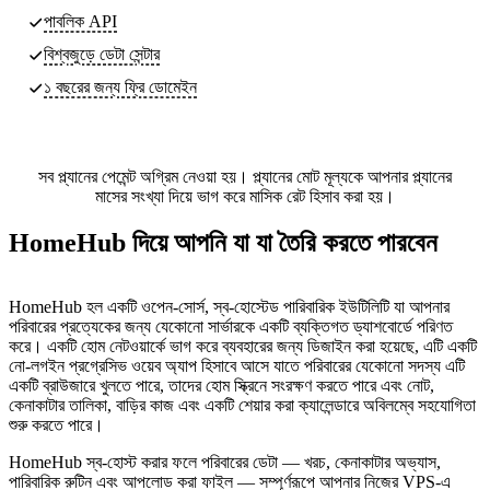
পাবলিক API
বিশ্বজুড়ে ডেটা সেন্টার
১ বছরের জন্য ফ্রি ডোমেইন
সব প্ল্যানের পেমেন্ট অগ্রিম নেওয়া হয়। প্ল্যানের মোট মূল্যকে আপনার প্ল্যানের
মাসের সংখ্যা দিয়ে ভাগ করে মাসিক রেট হিসাব করা হয়।
HomeHub দিয়ে আপনি যা যা তৈরি করতে পারবেন
HomeHub হল একটি ওপেন-সোর্স, স্ব-হোস্টেড পারিবারিক ইউটিলিটি যা আপনার
পরিবারের প্রত্যেকের জন্য যেকোনো সার্ভারকে একটি ব্যক্তিগত ড্যাশবোর্ডে পরিণত
করে। একটি হোম নেটওয়ার্কে ভাগ করে ব্যবহারের জন্য ডিজাইন করা হয়েছে, এটি একটি
নো-লগইন প্রগ্রেসিভ ওয়েব অ্যাপ হিসাবে আসে যাতে পরিবারের যেকোনো সদস্য এটি
একটি ব্রাউজারে খুলতে পারে, তাদের হোম স্ক্রিনে সংরক্ষণ করতে পারে এবং নোট,
কেনাকাটার তালিকা, বাড়ির কাজ এবং একটি শেয়ার করা ক্যালেন্ডারে অবিলম্বে সহযোগিতা
শুরু করতে পারে।
HomeHub স্ব-হোস্ট করার ফলে পরিবারের ডেটা — খরচ, কেনাকাটার অভ্যাস,
পারিবারিক রুটিন এবং আপলোড করা ফাইল — সম্পূর্ণরূপে আপনার নিজের VPS-এ