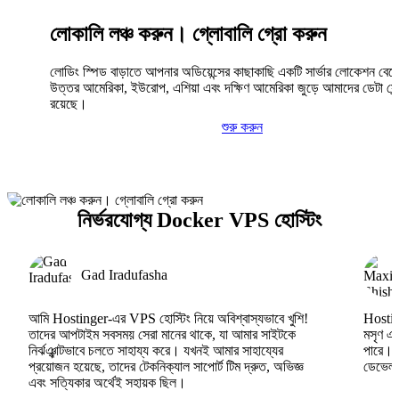
লোকালি লঞ্চ করুন। গ্লোবালি গ্রো করুন
লোডিং স্পিড বাড়াতে আপনার অডিয়েন্সের কাছাকাছি একটি সার্ভার লোকেশন বেছ
উত্তর আমেরিকা, ইউরোপ, এশিয়া এবং দক্ষিণ আমেরিকা জুড়ে আমাদের ডেটা সেন্
রয়েছে।
শুরু করুন
নির্ভরযোগ্য Docker VPS হোস্টিং
Gad Iradufasha
আমি Hostinger-এর VPS হোস্টিং নিয়ে অবিশ্বাস্যভাবে খুশি!
Hosting
তাদের আপটাইম সবসময় সেরা মানের থাকে, যা আমার সাইটকে
মসৃণ এব
নির্ঝঞ্ঝাটভাবে চলতে সাহায্য করে। যখনই আমার সাহায্যের
পারে।
প্রয়োজন হয়েছে, তাদের টেকনিক্যাল সাপোর্ট টিম দ্রুত, অভিজ্ঞ
ডেভেলপা
এবং সত্যিকার অর্থেই সহায়ক ছিল।