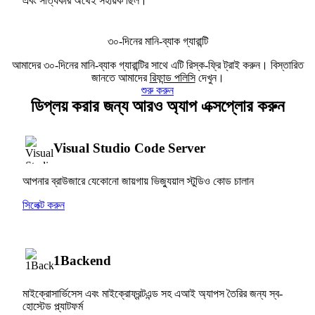
এবং সত্যিকার অর্থেই সহায়ক ছিল।
৩০-দিনের মানি-ব্যাক গ্যারান্টি
আমাদের ৩০-দিনের মানি-ব্যাক গ্যারান্টির সাথে এটি রিস্ক-ফ্রি ট্রাই করুন। বিস্তারিত
জানতে আমাদের
রিফান্ড পলিসি
দেখুন।
শুরু করুন
ডিপ্লয় করার জন্য আরও অ্যাপ এক্সপ্লোর করুন
Visual Studio Code Server
আপনার ব্রাউজারে যেকোনো জায়গায় ভিজ্যুয়াল স্টুডিও কোড চালান
সিলেক্ট করুন
1Backend
মাইক্রোসার্ভিসেস এবং মাইক্রোফ্রন্টএন্ড সহ এআই অ্যাপস তৈরির জন্য স্ব-
হোস্টেড প্ল্যাটফর্ম