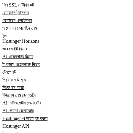
ফ্রি SSL সার্টিফিকেট
ডোমেইন ট্রান্সফার
ডোমেইন এক্সটেনশন
পার্সোনাল ডোমেইন নেম
টুল
Hostinger Horizons
ওয়েবসাইট বিল্ডার
AI ওয়েবসাইট বিল্ডার
ই-কমার্স ওয়েবসাইট বিল্ডার
টেমপ্লেট
প্রিন্ট অন ডিমান্ড
লিংক ইন বায়ো
বিজনেস নেম জেনারেটর
AI নিউজলেটার জেনারেটর
AI লোগো জেনারেটর
Hostinger-এ মাইগ্রেট করুন
Hostinger API