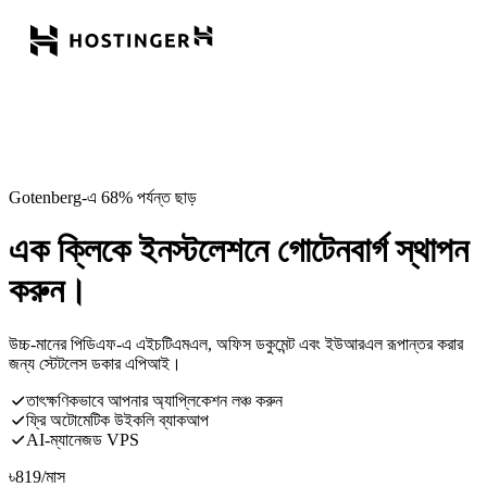
Gotenberg-এ 68% পর্যন্ত ছাড়
এক ক্লিকে ইনস্টলেশনে গোটেনবার্গ স্থাপন
করুন।
উচ্চ-মানের পিডিএফ-এ এইচটিএমএল, অফিস ডকুমেন্ট এবং ইউআরএল রূপান্তর করার
জন্য স্টেটলেস ডকার এপিআই।
তাৎক্ষণিকভাবে আপনার অ্যাপ্লিকেশন লঞ্চ করুন
ফ্রি অটোমেটিক উইকলি ব্যাকআপ
AI-ম্যানেজড VPS
৳
819
/মাস