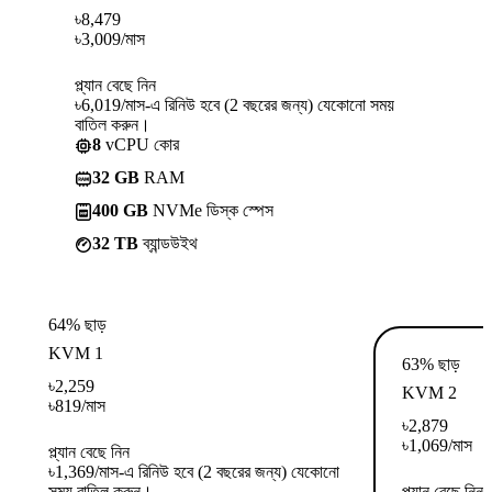
৳
8,479
৳
3,009
/মাস
প্ল্যান বেছে নিন
৳6,019/মাস-এ রিনিউ হবে (2 বছরের জন্য) যেকোনো সময়
বাতিল করুন।
8
vCPU কোর
32 GB
RAM
400 GB
NVMe ডিস্ক স্পেস
32 TB
ব্যান্ডউইথ
64% ছাড়
KVM 1
63% ছাড়
৳
2,259
KVM 2
৳
819
/মাস
৳
2,879
৳
1,069
/মাস
প্ল্যান বেছে নিন
৳1,369/মাস-এ রিনিউ হবে (2 বছরের জন্য) যেকোনো
সময় বাতিল করুন।
প্ল্যান বেছে নিন