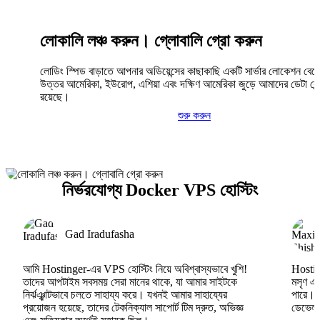
লোকালি লঞ্চ করুন। গ্লোবালি গ্রো করুন
লোডিং স্পিড বাড়াতে আপনার অডিয়েন্সের কাছাকাছি একটি সার্ভার লোকেশন বেছ
উত্তর আমেরিকা, ইউরোপ, এশিয়া এবং দক্ষিণ আমেরিকা জুড়ে আমাদের ডেটা সেন্
রয়েছে।
শুরু করুন
নির্ভরযোগ্য Docker VPS হোস্টিং
Gad Iradufasha
আমি Hostinger-এর VPS হোস্টিং নিয়ে অবিশ্বাস্যভাবে খুশি!
Hosting
তাদের আপটাইম সবসময় সেরা মানের থাকে, যা আমার সাইটকে
মসৃণ এব
নির্ঝঞ্ঝাটভাবে চলতে সাহায্য করে। যখনই আমার সাহায্যের
পারে।
প্রয়োজন হয়েছে, তাদের টেকনিক্যাল সাপোর্ট টিম দ্রুত, অভিজ্ঞ
ডেভেলপা