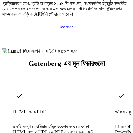
প্রক্রিয়াকরণ রাখে, প্রতি-রূপান্তর SaaS ফি বাদ দেয়, সংবেদনশীল ডকুমেন্ট সম্পর্কিত
ডেটা গোপনীয়তার উদ্বেগ দূর করে এবং অভ্যন্তরীণ পরিষেবাগুলির সাথে ইন্টিগ্রেশন
সক্ষম করে যা বাহ্যিক APIগুলি পৌঁছাতে পারে না।
শুরু করুন
Gotenberg-এর মূল ফিচারগুলো
HTML থেকে PDF
অফিস ডকুমেন
একটি সম্পূর্ণ ক্রোমিয়াম ইঞ্জিন ব্যবহার করে যেকোনো
LibreOffic
HTML পৃষ্ঠা বা URL কে PDF এ রেন্ডার করুন, ফন্ট,
PowerPoin