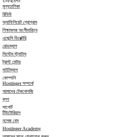
ইনফরমেশন
মূল্যতালিকা
রিভিউ
অ্যাফিলিয়েট প্রোগ্রাম
শিক্ষামূলক অংশীদারিত্ব
এজেন্সি ডিরেক্টরি
রোডম্যাপ
সিস্টেম স্ট্যাটাস
ট্রাস্ট সেন্টার
সাইটম্যাপ
কোম্পানি
Hostinger সম্পর্কে
আমাদের টেকনোলজি
ব্লগ
সাপোর্ট
টিউটোরিয়াল
নলেজ বেস
Hostinger Academy
আমাদের সাথে যোগাযোগ করুন