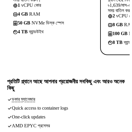
1
vCPU কোর
৳1,639/মাস-এ 
সময় বাতিল কর
4 GB
RAM
2
vCPU ক
50 GB
NVMe ডিস্ক স্পেস
8 GB
RA
4 TB
ব্যান্ডউইথ
100 GB
NV
8 TB
ব্যান
প্রতিটি প্ল্যানে আছে
আপনার প্রয়োজনীয় সবকিছু
এবং আরও অনেক
কিছু
ডকার ম্যানেজার
Quick access to container logs
One-click updates
AMD EPYC প্রসেসর