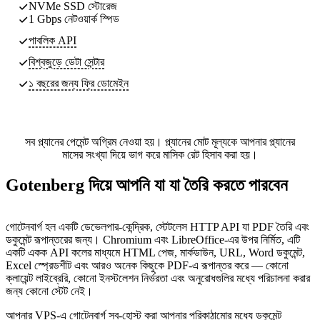
NVMe SSD স্টোরেজ
1 Gbps নেটওয়ার্ক স্পিড
পাবলিক API
বিশ্বজুড়ে ডেটা সেন্টার
১ বছরের জন্য ফ্রি ডোমেইন
সব প্ল্যানের পেমেন্ট অগ্রিম নেওয়া হয়। প্ল্যানের মোট মূল্যকে আপনার প্ল্যানের
মাসের সংখ্যা দিয়ে ভাগ করে মাসিক রেট হিসাব করা হয়।
Gotenberg দিয়ে আপনি যা যা তৈরি করতে পারবেন
গোটেনবার্গ হল একটি ডেভেলপার-কেন্দ্রিক, স্টেটলেস HTTP API যা PDF তৈরি এবং
ডকুমেন্ট রূপান্তরের জন্য। Chromium এবং LibreOffice-এর উপর নির্মিত, এটি
একটি একক API কলের মাধ্যমে HTML পেজ, মার্কডাউন, URL, Word ডকুমেন্ট,
Excel স্প্রেডশীট এবং আরও অনেক কিছুকে PDF-এ রূপান্তর করে — কোনো
ক্লায়েন্ট লাইব্রেরি, কোনো ইনস্টলেশন নির্ভরতা এবং অনুরোধগুলির মধ্যে পরিচালনা করার
জন্য কোনো স্টেট নেই।
আপনার VPS-এ গোটেনবার্গ স্ব-হোস্ট করা আপনার পরিকাঠামোর মধ্যে ডকুমেন্ট