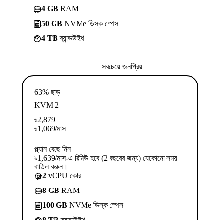
4 GB
RAM
50 GB
NVMe ডিস্ক স্পেস
4 TB
ব্যান্ডউইথ
সবচেয়ে জনপ্রিয়
63% ছাড়
KVM 2
৳
2,879
৳
1,069
/মাস
প্ল্যান বেছে নিন
৳1,639/মাস-এ রিনিউ হবে (2 বছরের জন্য) যেকোনো সময়
বাতিল করুন।
2
vCPU কোর
8 GB
RAM
100 GB
NVMe ডিস্ক স্পেস
8 TB
ব্যান্ডউইথ