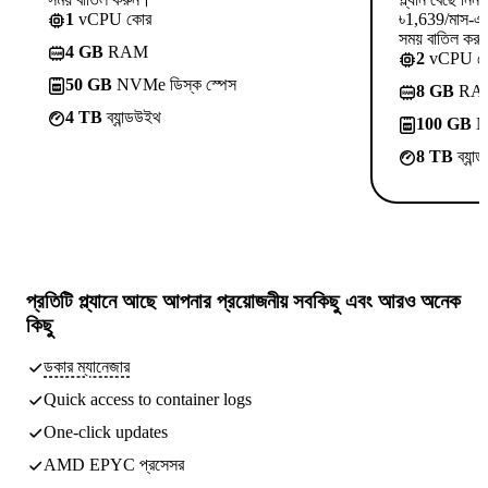
1
vCPU কোর
৳1,639/মাস-এ 
সময় বাতিল কর
4 GB
RAM
2
vCPU ক
50 GB
NVMe ডিস্ক স্পেস
8 GB
RA
4 TB
ব্যান্ডউইথ
100 GB
NV
8 TB
ব্যান
প্রতিটি প্ল্যানে আছে
আপনার প্রয়োজনীয় সবকিছু
এবং আরও অনেক
কিছু
ডকার ম্যানেজার
Quick access to container logs
One-click updates
AMD EPYC প্রসেসর