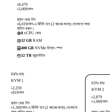
৳
8,479
৳
3,009
/মাস
প্ল্যান বেছে নিন
৳6,019/মাস-এ রিনিউ হবে (2 বছরের জন্য) যেকোনো সময়
বাতিল করুন।
8
vCPU কোর
32 GB
RAM
400 GB
NVMe ডিস্ক স্পেস
32 TB
ব্যান্ডউইথ
64% ছাড়
KVM 1
63% ছাড়
৳
2,259
KVM 2
৳
819
/মাস
৳
2,879
৳
1,069
/মাস
প্ল্যান বেছে নিন
৳1,369/মাস-এ রিনিউ হবে (2 বছরের জন্য) যেকোনো
সময় বাতিল করুন।
প্ল্যান বেছে নিন