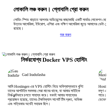
লোকালি লঞ্চ করুন। গ্লোবালি গ্রো করুন
লোডিং স্পিড বাড়াতে আপনার অডিয়েন্সের কাছাকাছি একটি সার্ভার লোকেশন বেছ
উত্তর আমেরিকা, ইউরোপ, এশিয়া এবং দক্ষিণ আমেরিকা জুড়ে আমাদের ডেটা সেন্
রয়েছে।
শুরু করুন
নির্ভরযোগ্য Docker VPS হোস্টিং
Gad Iradufasha
আমি Hostinger-এর VPS হোস্টিং নিয়ে অবিশ্বাস্যভাবে খুশি!
Hosting
তাদের আপটাইম সবসময় সেরা মানের থাকে, যা আমার সাইটকে
মসৃণ এব
নির্ঝঞ্ঝাটভাবে চলতে সাহায্য করে। যখনই আমার সাহায্যের
পারে।
প্রয়োজন হয়েছে, তাদের টেকনিক্যাল সাপোর্ট টিম দ্রুত, অভিজ্ঞ
ডেভেলপা
এবং সত্যিকার অর্থেই সহায়ক ছিল।