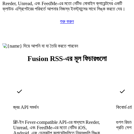
Reeder, Unread, এবং FeedMe-এর মতো নেটিভ মোবাইল ক্লায়েন্টদের একটি
ক্লাউড এগ্রিগেটরের পরিবর্তে আপনার নিজস্ব ইনস্ট্যান্সের সাথে সিঙ্ক করতে দেয়।
শুরু করুন
Fusion RSS-এর মূল ফিচারগুলো
জ্বর API সমর্থন
কিবোর্ড-চাল
বিল্ট-ইন Fever-compatible API-এর মাধ্যমে Reeder,
গুগল রিডার-
Unread, এবং FeedMe-এর মতো নেটিভ iOS,
প্রতি সেশন
Android, এবং ডেস্কটপ ক্লায়েন্টগুলিতে নিবন্ধগুলি সিঙ্ক