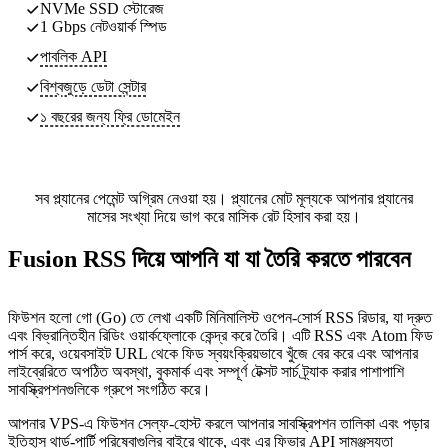
NVMe SSD স্টোরেজ
1 Gbps নেটওয়ার্ক স্পিড
পাবলিক API
বিশ্বজুড়ে ডেটা সেন্টার
১ বছরের জন্য ফ্রি ডোমেইন
সব প্ল্যানের পেমেন্ট অগ্রিম নেওয়া হয়। প্ল্যানের মোট মূল্যকে আপনার প্ল্যানের
মাসের সংখ্যা দিয়ে ভাগ করে মাসিক রেট হিসাব করা হয়।
Fusion RSS দিয়ে আপনি যা যা তৈরি করতে পারবেন
ফিউশন হলো গো (Go) তে লেখা একটি মিনিমালিস্ট ওপেন-সোর্স RSS রিডার, যা দ্রুত
এবং বিভ্রান্তিহীন রিডিং ওয়ার্কফ্লোকে কেন্দ্র করে তৈরি। এটি RSS এবং Atom ফিড
পার্স করে, ওয়েবসাইট URL থেকে ফিড স্বয়ংক্রিয়ভাবে খুঁজে বের করে এবং আপনার
লাইব্রেরিতে অপঠিত অবস্থা, বুকমার্ক এবং সম্পূর্ণ টেক্সট সার্চ ট্র্যাক করার পাশাপাশি
সাবস্ক্রিপশনগুলিকে গ্রুপে সংগঠিত করে।
আপনার VPS-এ ফিউশন সেল্ফ-হোস্ট করলে আপনার সাবস্ক্রিপশন তালিকা এবং পড়ার
ইতিহাস থার্ড-পার্টি পরিষেবাগুলির বাইরে থাকে, এবং এর ফিভার API সামঞ্জস্যতা