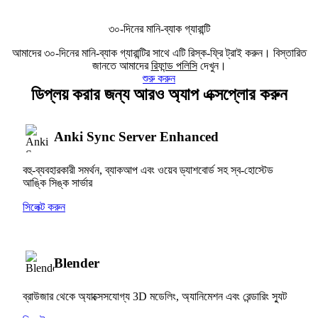
৩০-দিনের মানি-ব্যাক গ্যারান্টি
আমাদের ৩০-দিনের মানি-ব্যাক গ্যারান্টির সাথে এটি রিস্ক-ফ্রি ট্রাই করুন। বিস্তারিত
জানতে আমাদের
রিফান্ড পলিসি
দেখুন।
শুরু করুন
ডিপ্লয় করার জন্য আরও অ্যাপ এক্সপ্লোর করুন
Anki Sync Server Enhanced
বহু-ব্যবহারকারী সমর্থন, ব্যাকআপ এবং ওয়েব ড্যাশবোর্ড সহ স্ব-হোস্টেড
আঙ্কি সিঙ্ক সার্ভার
সিলেক্ট করুন
Blender
ব্রাউজার থেকে অ্যাক্সেসযোগ্য 3D মডেলিং, অ্যানিমেশন এবং রেন্ডারিং স্যুট