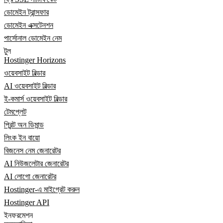
ডোমেইন ট্রান্সফার
ডোমেইন এক্সটেনশন
পার্সোনাল ডোমেইন নেম
টুল
Hostinger Horizons
ওয়েবসাইট বিল্ডার
AI ওয়েবসাইট বিল্ডার
ই-কমার্স ওয়েবসাইট বিল্ডার
টেমপ্লেট
প্রিন্ট অন ডিমান্ড
লিংক ইন বায়ো
বিজনেস নেম জেনারেটর
AI নিউজলেটার জেনারেটর
AI লোগো জেনারেটর
Hostinger-এ মাইগ্রেট করুন
Hostinger API
ইনফরমেশন