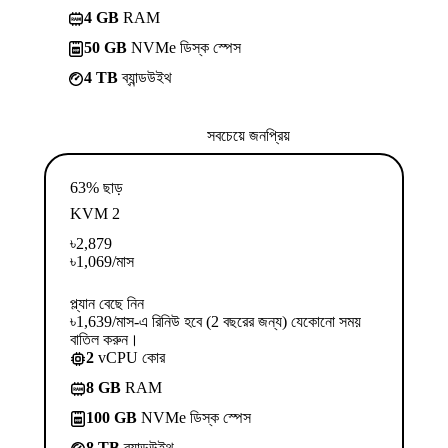
4 GB
RAM
50 GB
NVMe ডিস্ক স্পেস
4 TB
ব্যান্ডউইথ
সবচেয়ে জনপ্রিয়
63% ছাড়
KVM 2
৳
2,879
৳
1,069
/মাস
প্ল্যান বেছে নিন
৳1,639/মাস-এ রিনিউ হবে (2 বছরের জন্য) যেকোনো সময়
বাতিল করুন।
2
vCPU কোর
8 GB
RAM
100 GB
NVMe ডিস্ক স্পেস
8 TB
ব্যান্ডউইথ