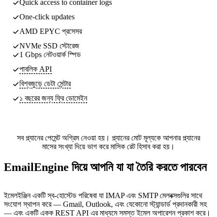
Quick access to container logs
One-click updates
AMD EPYC প্রসেসর
NVMe SSD স্টোরেজ
1 Gbps নেটওয়ার্ক স্পিড
পাবলিক API
বিশ্বজুড়ে ডেটা সেন্টার
১ বছরের জন্য ফ্রি ডোমেইন
সব প্ল্যানের পেমেন্ট অগ্রিম নেওয়া হয়। প্ল্যানের মোট মূল্যকে আপনার প্ল্যানের
মাসের সংখ্যা দিয়ে ভাগ করে মাসিক রেট হিসাব করা হয়।
EmailEngine দিয়ে আপনি যা যা তৈরি করতে পারবেন
ইমেলইঞ্জিন একটি স্ব-হোস্টেড পরিষেবা যা IMAP এবং SMTP মেলবক্সগুলির সাথে
সংযোগ স্থাপন করে — Gmail, Outlook, এবং যেকোনো স্ট্যান্ডার্ড প্রদানকারী সহ
— এবং একটি একক REST API এর মাধ্যমে সমস্ত ইমেল অপারেশন প্রকাশ করে।