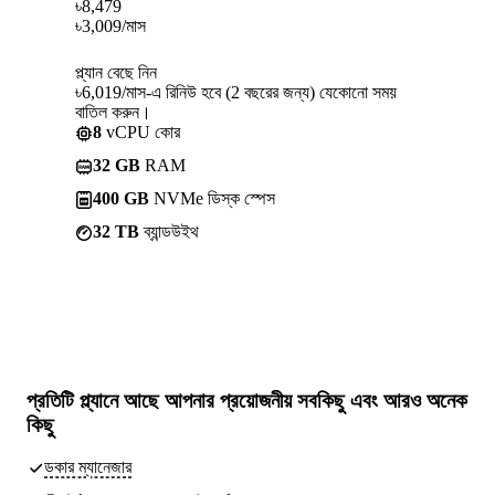
৳
8,479
৳
3,009
/মাস
প্ল্যান বেছে নিন
৳6,019/মাস-এ রিনিউ হবে (2 বছরের জন্য) যেকোনো সময়
বাতিল করুন।
8
vCPU কোর
32 GB
RAM
400 GB
NVMe ডিস্ক স্পেস
32 TB
ব্যান্ডউইথ
প্রতিটি প্ল্যানে আছে
আপনার প্রয়োজনীয় সবকিছু
এবং আরও অনেক
কিছু
ডকার ম্যানেজার