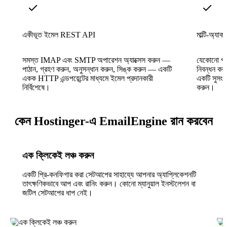
একীভূত ইমেল REST API
মাল্টি-অ্যাকা
সমস্ত IMAP এবং SMTP অপারেশন অ্যাক্সেস করুন —
যেকোনো প্র
পাঠান, গ্রহণ করুন, অনুসন্ধান করুন, সিঙ্ক করুন — একটি
নিবন্ধন করু
একক HTTP এন্ডপয়েন্টের মাধ্যমে ইমেল প্রদানকারী
একটি সুসংগ
নির্বিশেষে।
করুন।
কেন Hostinger-এ EmailEngine রান করবেন
এক ক্লিকেই লঞ্চ করুন
একটি প্রি-কনফিগার করা সেটআপের সাহায্যে আপনার অ্যাপ্লিকেশনটি
তাৎক্ষণিকভাবে আপ এবং রানিং করুন। কোনো ম্যানুয়াল ইনস্টলেশন বা
জটিল সেটআপের ধাপ নেই।