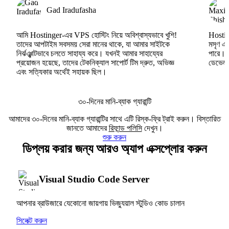
Gad Iradufasha
আমি Hostinger-এর VPS হোস্টিং নিয়ে অবিশ্বাস্যভাবে খুশি!
Hosting
তাদের আপটাইম সবসময় সেরা মানের থাকে, যা আমার সাইটকে
মসৃণ এব
নির্ঝঞ্ঝাটভাবে চলতে সাহায্য করে। যখনই আমার সাহায্যের
পারে।
প্রয়োজন হয়েছে, তাদের টেকনিক্যাল সাপোর্ট টিম দ্রুত, অভিজ্ঞ
ডেভেলপা
এবং সত্যিকার অর্থেই সহায়ক ছিল।
৩০-দিনের মানি-ব্যাক গ্যারান্টি
আমাদের ৩০-দিনের মানি-ব্যাক গ্যারান্টির সাথে এটি রিস্ক-ফ্রি ট্রাই করুন। বিস্তারিত
জানতে আমাদের
রিফান্ড পলিসি
দেখুন।
শুরু করুন
ডিপ্লয় করার জন্য আরও অ্যাপ এক্সপ্লোর করুন
Visual Studio Code Server
আপনার ব্রাউজারে যেকোনো জায়গায় ভিজ্যুয়াল স্টুডিও কোড চালান
সিলেক্ট করুন