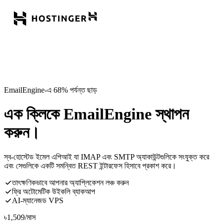
EmailEngine-এ 68% পর্যন্ত ছাড়
এক ক্লিকে EmailEngine স্থাপন
করুন।
স্ব-হোস্টেড ইমেল এপিআই যা IMAP এবং SMTP অ্যাকাউন্টগুলিকে সংযুক্ত করে
এবং সেগুলিকে একটি সমন্বিত REST ইন্টারফেস হিসাবে প্রকাশ করে।
তাৎক্ষণিকভাবে আপনার অ্যাপ্লিকেশন লঞ্চ করুন
ফ্রি অটোমেটিক উইকলি ব্যাকআপ
AI-ম্যানেজড VPS
৳
1,509
/মাস