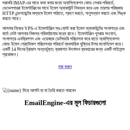
সরাসরি IMAP-এর সাথে কথা বলার জন্য অ্যাপ্লিকেশন কোড লেখার পরিবর্তে,
ডেভেলপাররা ইমেলইঞ্জিনের সাথে ইমেল অ্যাকাউন্ট নিবন্ধন করে এবং তারপর পরিষ্কার
HTTP এন্ডপয়েন্টের মাধ্যমে ইমেল পাঠাতে, গ্রহণ করতে, অনুসন্ধান করতে এবং সিঙ্ক
করতে পারে।
আপনার নিজের VPS-এ ইমেলইঞ্জিন স্ব-হোস্ট করা ইমেল অ্যাকাউন্টের শংসাপত্র এবং
বার্তা ডেটা আপনার নিজস্ব পরিকাঠামোর মধ্যে রাখে। ইমেলইঞ্জিন পুনরায় সংযোগ,
শংসাপত্র এনক্রিপশন এবং ওয়েবহুক ডেলিভারি পরিচালনা করে যাতে অ্যাপ্লিকেশন
কোড ইমেল প্রোটোকল পরিচালনার পরিবর্তে ব্যবসায়িক যুক্তির উপর মনোনিবেশ করে।
একটি 14 দিনের ট্রায়াল অন্তর্ভুক্ত; ক্রমাগত উৎপাদন ব্যবহারের জন্য একটি লাইসেন্স
প্রয়োজন।
শুরু করুন
EmailEngine-এর মূল ফিচারগুলো