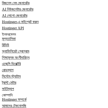
বিজনেস নেম জেনারেটর
AI নিউজলেটার জেনারেটর
AI লোগো জেনারেটর
Hostinger-এ মাইগ্রেট করুন
Hostinger API
ইনফরমেশন
মূল্যতালিকা
রিভিউ
অ্যাফিলিয়েট প্রোগ্রাম
শিক্ষামূলক অংশীদারিত্ব
এজেন্সি ডিরেক্টরি
রোডম্যাপ
সিস্টেম স্ট্যাটাস
ট্রাস্ট সেন্টার
সাইটম্যাপ
কোম্পানি
Hostinger সম্পর্কে
আমাদের টেকনোলজি