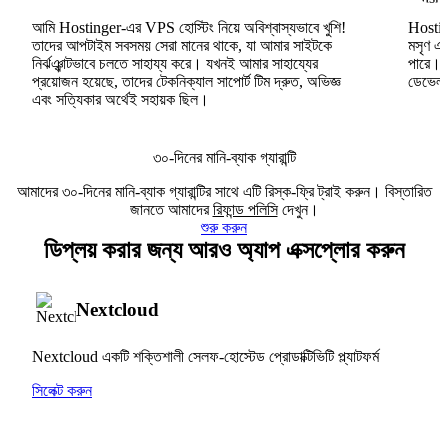
আমি Hostinger-এর VPS হোস্টিং নিয়ে অবিশ্বাস্যভাবে খুশি!
Hosting
তাদের আপটাইম সবসময় সেরা মানের থাকে, যা আমার সাইটকে
মসৃণ এব
নির্ঝঞ্ঝাটভাবে চলতে সাহায্য করে। যখনই আমার সাহায্যের
পারে।
প্রয়োজন হয়েছে, তাদের টেকনিক্যাল সাপোর্ট টিম দ্রুত, অভিজ্ঞ
ডেভেলপা
এবং সত্যিকার অর্থেই সহায়ক ছিল।
৩০-দিনের মানি-ব্যাক গ্যারান্টি
আমাদের ৩০-দিনের মানি-ব্যাক গ্যারান্টির সাথে এটি রিস্ক-ফ্রি ট্রাই করুন। বিস্তারিত
জানতে আমাদের
রিফান্ড পলিসি
দেখুন।
শুরু করুন
ডিপ্লয় করার জন্য আরও অ্যাপ এক্সপ্লোর করুন
Nextcloud
Nextcloud একটি শক্তিশালী সেলফ-হোস্টেড প্রোডাক্টিভিটি প্ল্যাটফর্ম
সিলেক্ট করুন