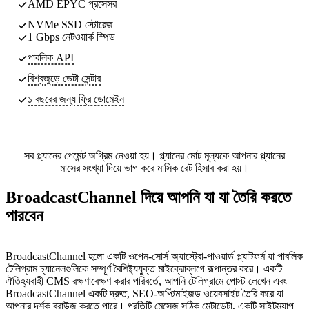
AMD EPYC প্রসেসর
NVMe SSD স্টোরেজ
1 Gbps নেটওয়ার্ক স্পিড
পাবলিক API
বিশ্বজুড়ে ডেটা সেন্টার
১ বছরের জন্য ফ্রি ডোমেইন
সব প্ল্যানের পেমেন্ট অগ্রিম নেওয়া হয়। প্ল্যানের মোট মূল্যকে আপনার প্ল্যানের
মাসের সংখ্যা দিয়ে ভাগ করে মাসিক রেট হিসাব করা হয়।
BroadcastChannel দিয়ে আপনি যা যা তৈরি করতে
পারবেন
BroadcastChannel হলো একটি ওপেন-সোর্স অ্যাস্ট্রো-পাওয়ার্ড প্ল্যাটফর্ম যা পাবলিক
টেলিগ্রাম চ্যানেলগুলিকে সম্পূর্ণ বৈশিষ্ট্যযুক্ত মাইক্রোব্লগে রূপান্তর করে। একটি
ঐতিহ্যবাহী CMS রক্ষণাবেক্ষণ করার পরিবর্তে, আপনি টেলিগ্রামে পোস্ট লেখেন এবং
BroadcastChannel একটি দ্রুত, SEO-অপ্টিমাইজড ওয়েবসাইট তৈরি করে যা
আপনার দর্শক ব্রাউজ করতে পারে। প্রতিটি মেসেজ সঠিক মেটাডেটা, একটি সাইটম্যাপ