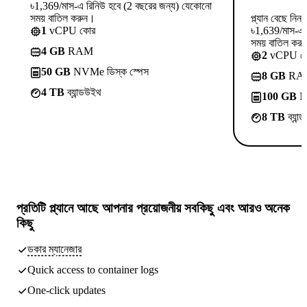
৳1,369/মাস-এ রিনিউ হবে (2 বছরের জন্য) যেকোনো
সময় বাতিল করুন।
প্ল্যান বেছে নিন
1
vCPU কোর
৳1,639/মাস-এ 
সময় বাতিল কর
4 GB
RAM
2
vCPU ক
50 GB
NVMe ডিস্ক স্পেস
8 GB
RA
4 TB
ব্যান্ডউইথ
100 GB
NV
8 TB
ব্যান
প্রতিটি প্ল্যানে আছে
আপনার প্রয়োজনীয় সবকিছু
এবং আরও অনেক
কিছু
ডকার ম্যানেজার
Quick access to container logs
One-click updates