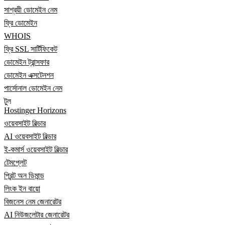
সাশ্রয়ী ডোমেইন নেম
ফ্রি ডোমেইন
WHOIS
ফ্রি SSL সার্টিফিকেট
ডোমেইন ট্রান্সফার
ডোমেইন এক্সটেনশন
পার্সোনাল ডোমেইন নেম
টুল
Hostinger Horizons
ওয়েবসাইট বিল্ডার
AI ওয়েবসাইট বিল্ডার
ই-কমার্স ওয়েবসাইট বিল্ডার
টেমপ্লেট
প্রিন্ট অন ডিমান্ড
লিংক ইন বায়ো
বিজনেস নেম জেনারেটর
AI নিউজলেটার জেনারেটর