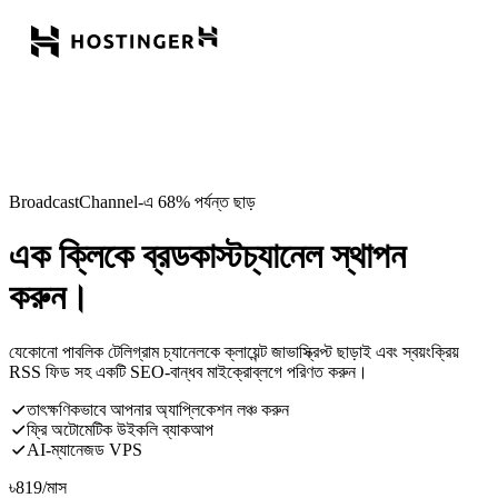
BroadcastChannel-এ 68% পর্যন্ত ছাড়
এক ক্লিকে ব্রডকাস্টচ্যানেল স্থাপন
করুন।
যেকোনো পাবলিক টেলিগ্রাম চ্যানেলকে ক্লায়েন্ট জাভাস্ক্রিপ্ট ছাড়াই এবং স্বয়ংক্রিয়
RSS ফিড সহ একটি SEO-বান্ধব মাইক্রোব্লগে পরিণত করুন।
তাৎক্ষণিকভাবে আপনার অ্যাপ্লিকেশন লঞ্চ করুন
ফ্রি অটোমেটিক উইকলি ব্যাকআপ
AI-ম্যানেজড VPS
৳
819
/মাস