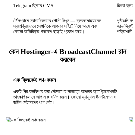
Telegram হিসাবে CMS
জিরো ক্লায়েন
টেলিগ্রামে স্বাভাবিকভাবে পোস্ট লিখুন — ব্রডকাস্টচ্যানেল
পৃষ্ঠাগুলি স
স্বয়ংক্রিয়ভাবে সেগুলিকে আপনার সাইটে নিয়ে আসে এবং
জাভাস্ক্রিপ্
কোনো অতিরিক্ত পদক্ষেপ ছাড়াই প্রকাশ করে।
শক্তিশালী
কেন Hostinger-এ BroadcastChannel রান
করবেন
এক ক্লিকেই লঞ্চ করুন
একটি প্রি-কনফিগার করা সেটআপের সাহায্যে আপনার অ্যাপ্লিকেশনটি
তাৎক্ষণিকভাবে আপ এবং রানিং করুন। কোনো ম্যানুয়াল ইনস্টলেশন বা
জটিল সেটআপের ধাপ নেই।