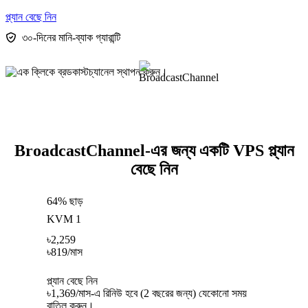
প্ল্যান বেছে নিন
৩০-দিনের মানি-ব্যাক গ্যারান্টি
BroadcastChannel-এর জন্য একটি VPS প্ল্যান
বেছে নিন
64% ছাড়
KVM 1
৳
2,259
৳
819
/মাস
প্ল্যান বেছে নিন
৳1,369/মাস-এ রিনিউ হবে (2 বছরের জন্য) যেকোনো সময়
বাতিল করুন।