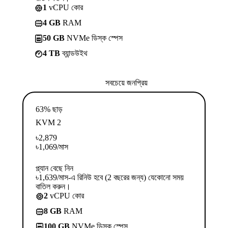
1
vCPU কোর
4 GB
RAM
50 GB
NVMe ডিস্ক স্পেস
4 TB
ব্যান্ডউইথ
সবচেয়ে জনপ্রিয়
63% ছাড়
KVM 2
৳
2,879
৳
1,069
/মাস
প্ল্যান বেছে নিন
৳1,639/মাস-এ রিনিউ হবে (2 বছরের জন্য) যেকোনো সময়
বাতিল করুন।
2
vCPU কোর
8 GB
RAM
100 GB
NVMe ডিস্ক স্পেস