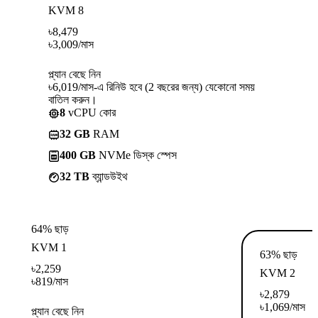
KVM 8
৳
8,479
৳
3,009
/মাস
প্ল্যান বেছে নিন
৳6,019/মাস-এ রিনিউ হবে (2 বছরের জন্য) যেকোনো সময়
বাতিল করুন।
8
vCPU কোর
32 GB
RAM
400 GB
NVMe ডিস্ক স্পেস
32 TB
ব্যান্ডউইথ
64% ছাড়
KVM 1
63% ছাড়
৳
2,259
KVM 2
৳
819
/মাস
৳
2,879
৳
1,069
/মাস
প্ল্যান বেছে নিন