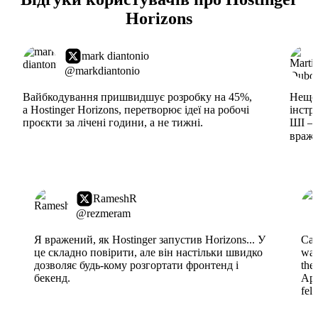
Horizons
mark diantonio
@markdiantonio
Вайбкодування пришвидшує розробку на 45%,
Нещод
а Hostinger Horizons, перетворює ідеї на робочі
інстр
проєкти за лічені години, а не тижні.
ШІ – 
враже
RameshR
@rezmeram
Я вражений, як Hostinger запустив Horizons... У
Can
це складно повірити, але він настільки швидко
wai
дозволяє будь-кому розгортати фронтенд і
the
бекенд.
App
fel