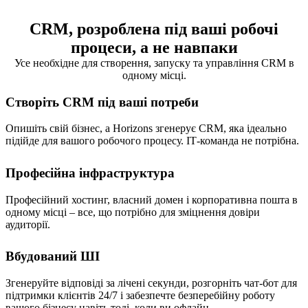
CRM, розроблена під ваші робочі
процеси, а не навпаки
Усе необхідне для створення, запуску та управління CRM в
одному місці.
Створіть CRM під ваші потреби
Опишіть свій бізнес, а Horizons згенерує CRM, яка ідеально
підійде для вашого робочого процесу. ІТ-команда не потрібна.
Професійна інфраструктура
Професійний хостинг, власний домен і корпоративна пошта в
одному місці – все, що потрібно для зміцнення довіри
аудиторії.
Вбудований ШІ
Згенеруйте відповіді за лічені секунди, розгорніть чат-бот для
підтримки клієнтів 24/7 і забезпечте безперебійну роботу
вашого бізнесу навіть тоді, коли ви офлайн.