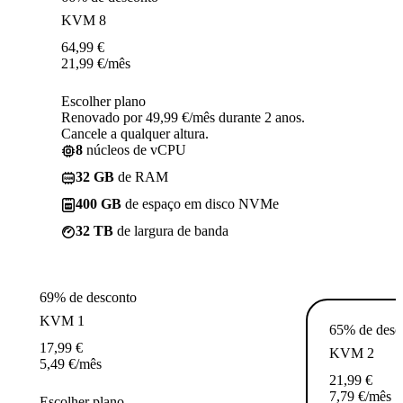
KVM 8
64,99
€
21,99
€
/mês
Escolher plano
Renovado por 49,99 €/mês durante 2 anos.
Cancele a qualquer altura.
8
núcleos de vCPU
32 GB
de RAM
400 GB
de espaço em disco NVMe
32 TB
de largura de banda
69% de desconto
KVM 1
65% de desc
17,99
€
KVM 2
5,49
€
/mês
21,99
€
7,79
€
/mês
Escolher plano