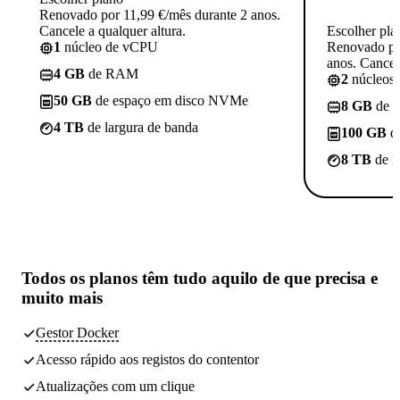
Renovado por 11,99 €/mês durante 2 anos.
Cancele a qualquer altura.
Escolher pla
1
núcleo de vCPU
Renovado po
anos. Cancele
4 GB
de RAM
2
núcleos
50 GB
de espaço em disco NVMe
8 GB
de 
4 TB
de largura de banda
100 GB
d
8 TB
de l
Todos os planos têm
tudo aquilo de que precisa
e
muito mais
Gestor Docker
Acesso rápido aos registos do contentor
Atualizações com um clique