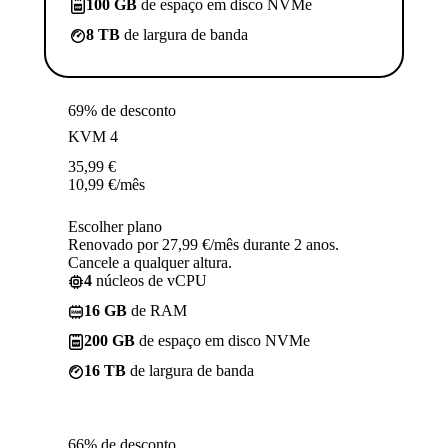
100 GB
de espaço em disco NVMe
8 TB
de largura de banda
69% de desconto
KVM 4
35,99
€
10,99
€
/mês
Escolher plano
Renovado por 27,99 €/mês durante 2 anos.
Cancele a qualquer altura.
4
núcleos de vCPU
16 GB
de RAM
200 GB
de espaço em disco NVMe
16 TB
de largura de banda
66% de desconto