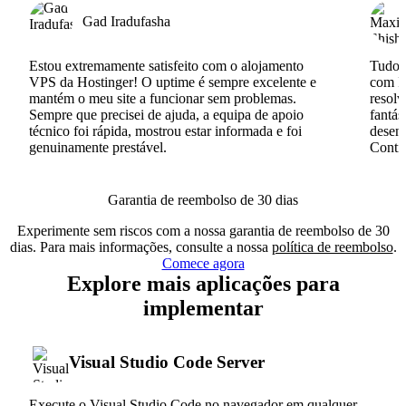
Gad Iradufasha
Estou extremamente satisfeito com o alojamento
Tudo c
VPS da Hostinger! O uptime é sempre excelente e
com I
mantém o meu site a funcionar sem problemas.
resolv
Sempre que precisei de ajuda, a equipa de apoio
fantás
técnico foi rápida, mostrou estar informada e foi
desenv
genuinamente prestável.
Conti
Garantia de reembolso de 30 dias
Experimente sem riscos com a nossa garantia de reembolso de 30
dias. Para mais informações, consulte a nossa
política de reembolso
.
Comece agora
Explore mais aplicações para
implementar
Visual Studio Code Server
Execute o Visual Studio Code no navegador em qualquer