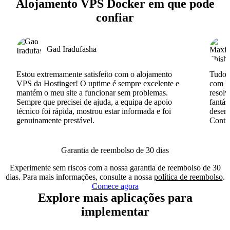
Alojamento VPS Docker em que pode
confiar
Gad Iradufasha
Estou extremamente satisfeito com o alojamento
Tudo c
VPS da Hostinger! O uptime é sempre excelente e
com I
mantém o meu site a funcionar sem problemas.
resolv
Sempre que precisei de ajuda, a equipa de apoio
fantás
técnico foi rápida, mostrou estar informada e foi
desenv
genuinamente prestável.
Conti
Garantia de reembolso de 30 dias
Experimente sem riscos com a nossa garantia de reembolso de 30
dias. Para mais informações, consulte a nossa
política de reembolso
.
Comece agora
Explore mais aplicações para
implementar