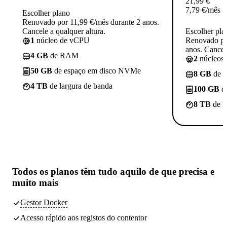
21,99
€
7,79
€
/mês
Escolher plano
Renovado por 11,99 €/mês durante 2 anos.
Cancele a qualquer altura.
Escolher pla
1
núcleo de vCPU
Renovado po
anos. Cancele
4 GB
de RAM
2
núcleos
50 GB
de espaço em disco NVMe
8 GB
de 
4 TB
de largura de banda
100 GB
d
8 TB
de l
Todos os planos têm
tudo aquilo de que precisa
e
muito mais
Gestor Docker
Acesso rápido aos registos do contentor