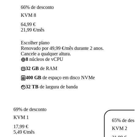
66% de desconto
KVM 8
64,99
€
21,99
€
/mês
Escolher plano
Renovado por 49,99 €/mês durante 2 anos.
Cancele a qualquer altura.
8
núcleos de vCPU
32 GB
de RAM
400 GB
de espaço em disco NVMe
32 TB
de largura de banda
69% de desconto
KVM 1
65% de desc
17,99
€
KVM 2
5,49
€
/mês