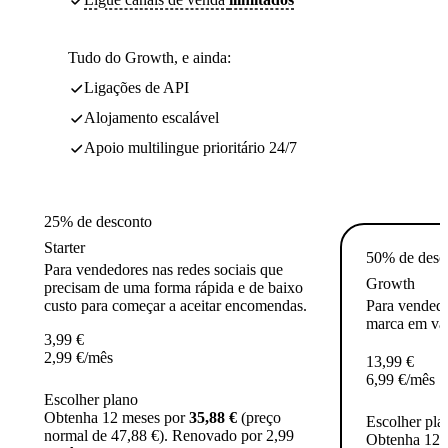
Tudo do Growth, e ainda:
Ligações de API
Alojamento escalável
Apoio multilingue prioritário 24/7
25% de desconto
Starter
50% de desc
Para vendedores nas redes sociais que
Growth
precisam de uma forma rápida e de baixo
custo para começar a aceitar encomendas.
Para vended
marca em vári
3,99
€
2,99
€
/mês
13,99
€
6,99
€
/mês
Escolher plano
Obtenha 12 meses por
35,88 €
(preço
Escolher pla
normal de 47,88 €). Renovado por 2,99
Obtenha 12 