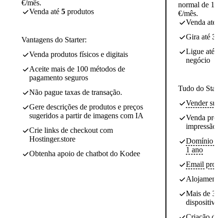
€/mês.
normal de 16
Venda até
5
produtos
€/mês.
Venda até
Gira até
3
Vantagens do Starter:
Ligue até
Venda produtos físicos e digitais
negócio
Aceite mais de 100 métodos de
pagamento seguros
Tudo do Start
Não pague taxas de transação.
Vender su
Gere descrições de produtos e preços
sugeridos a partir de imagens com IA
Venda pro
impressão
Crie links de checkout com
Hostinger.store
Domínio pe
1 ano
Obtenha apoio de chatbot do Kodee
Email prof
Alojamen
Mais de 30
dispositiv
Criação de