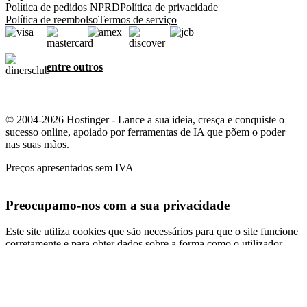
Política de pedidos NPRD
Política de privacidade
Política de reembolso
Termos de serviço
entre outros
© 2004-2026 Hostinger - Lance a sua ideia, cresça e conquiste o
sucesso online, apoiado por ferramentas de IA que põem o poder
nas suas mãos.
Preços apresentados sem IVA
Preocupamo-nos com a sua privacidade
Este site utiliza cookies que são necessários para que o site funcione
corretamente e para obter dados sobre a forma como o utilizador
interage com o mesmo, bem como para fins de marketing. Ao
aceitar, o utilizador concorda em armazenar cookies no seu
dispositivo para fins de segmentação, personalização e análise de
anúncios, conforme descrito na nossa
Política de cookies
.