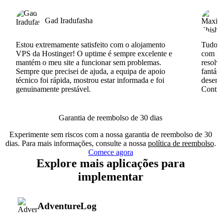
Gad Iradufasha
Estou extremamente satisfeito com o alojamento
Tudo c
VPS da Hostinger! O uptime é sempre excelente e
com I
mantém o meu site a funcionar sem problemas.
resolv
Sempre que precisei de ajuda, a equipa de apoio
fantás
técnico foi rápida, mostrou estar informada e foi
desenv
genuinamente prestável.
Conti
Garantia de reembolso de 30 dias
Experimente sem riscos com a nossa garantia de reembolso de 30
dias. Para mais informações, consulte a nossa
política de reembolso
.
Comece agora
Explore mais aplicações para
implementar
AdventureLog