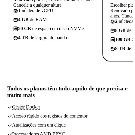
Cancele a qualquer altura.
Escolher pla
1
núcleo de vCPU
Renovado po
anos. Cancele
4 GB
de RAM
2
núcleos
50 GB
de espaço em disco NVMe
8 GB
de 
4 TB
de largura de banda
100 GB
d
8 TB
de l
Todos os planos têm
tudo aquilo de que precisa
e
muito mais
Gestor Docker
Acesso rápido aos registos do contentor
Atualizações com um clique
Processadores AMD EPYC