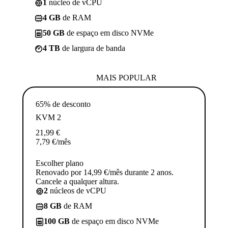
1
núcleo de vCPU
4 GB
de RAM
50 GB
de espaço em disco NVMe
4 TB
de largura de banda
MAIS POPULAR
65% de desconto
KVM 2
21,99
€
7,79
€
/mês
Escolher plano
Renovado por 14,99 €/mês durante 2 anos.
Cancele a qualquer altura.
2
núcleos de vCPU
8 GB
de RAM
100 GB
de espaço em disco NVMe