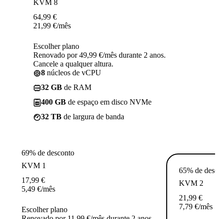
KVM 8
64,99
€
21,99
€
/mês
Escolher plano
Renovado por 49,99 €/mês durante 2 anos.
Cancele a qualquer altura.
8
núcleos de vCPU
32 GB
de RAM
400 GB
de espaço em disco NVMe
32 TB
de largura de banda
69% de desconto
KVM 1
65% de desc
17,99
€
KVM 2
5,49
€
/mês
21,99
€
7,79
€
/mês
Escolher plano
Renovado por 11,99 €/mês durante 2 anos.