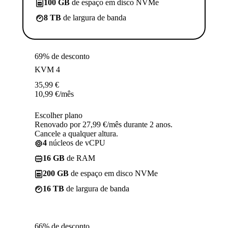
100 GB
de espaço em disco NVMe
8 TB
de largura de banda
69% de desconto
KVM 4
35,99
€
10,99
€
/mês
Escolher plano
Renovado por 27,99 €/mês durante 2 anos.
Cancele a qualquer altura.
4
núcleos de vCPU
16 GB
de RAM
200 GB
de espaço em disco NVMe
16 TB
de largura de banda
66% de desconto