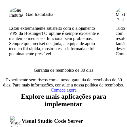
Gad Iradufasha
Estou extremamente satisfeito com o alojamento
Tudo c
VPS da Hostinger! O uptime é sempre excelente e
com I
mantém o meu site a funcionar sem problemas.
resolv
Sempre que precisei de ajuda, a equipa de apoio
fantás
técnico foi rápida, mostrou estar informada e foi
desenv
genuinamente prestável.
Conti
Garantia de reembolso de 30 dias
Experimente sem riscos com a nossa garantia de reembolso de 30
dias. Para mais informações, consulte a nossa
política de reembolso
.
Comece agora
Explore mais aplicações para
implementar
Visual Studio Code Server