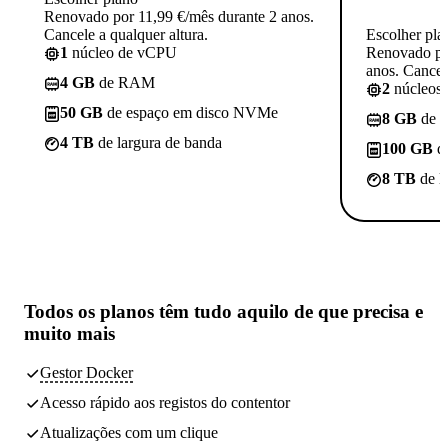
Renovado por 11,99 €/mês durante 2 anos.
Cancele a qualquer altura.
Escolher pla
1
núcleo de vCPU
Renovado po
anos. Cancele
4 GB
de RAM
2
núcleos
50 GB
de espaço em disco NVMe
8 GB
de 
4 TB
de largura de banda
100 GB
d
8 TB
de l
Todos os planos têm
tudo aquilo de que precisa
e
muito mais
Gestor Docker
Acesso rápido aos registos do contentor
Atualizações com um clique