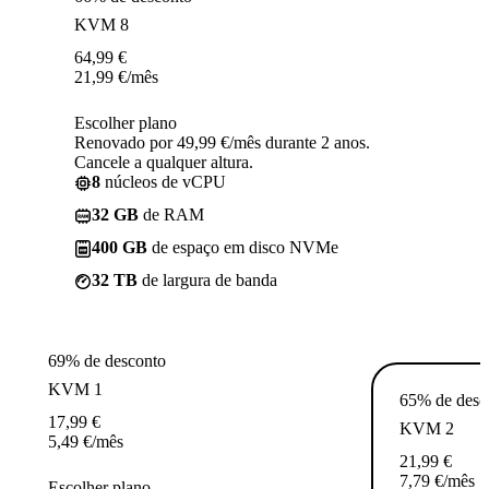
KVM 8
64,99
€
21,99
€
/mês
Escolher plano
Renovado por 49,99 €/mês durante 2 anos.
Cancele a qualquer altura.
8
núcleos de vCPU
32 GB
de RAM
400 GB
de espaço em disco NVMe
32 TB
de largura de banda
69% de desconto
KVM 1
65% de desc
17,99
€
KVM 2
5,49
€
/mês
21,99
€
7,79
€
/mês
Escolher plano