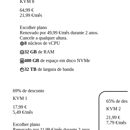
KVM 8
64,99
€
21,99
€
/mês
Escolher plano
Renovado por 49,99 €/mês durante 2 anos.
Cancele a qualquer altura.
8
núcleos de vCPU
32 GB
de RAM
400 GB
de espaço em disco NVMe
32 TB
de largura de banda
69% de desconto
KVM 1
65% de desc
17,99
€
KVM 2
5,49
€
/mês
21,99
€
7,79
€
/mês
Escolher plano
Renovado por 11,99 €/mês durante 2 anos.