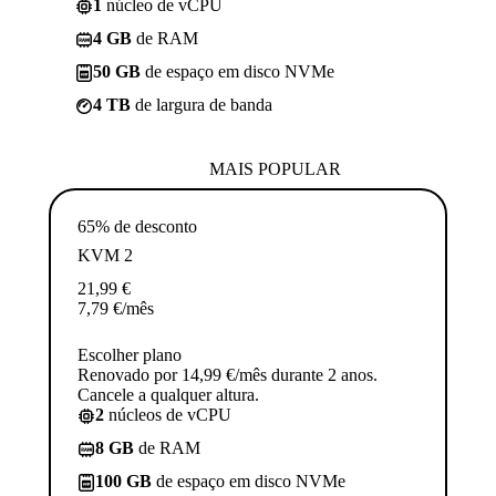
1
núcleo de vCPU
4 GB
de RAM
50 GB
de espaço em disco NVMe
4 TB
de largura de banda
MAIS POPULAR
65% de desconto
KVM 2
21,99
€
7,79
€
/mês
Escolher plano
Renovado por 14,99 €/mês durante 2 anos.
Cancele a qualquer altura.
2
núcleos de vCPU
8 GB
de RAM
100 GB
de espaço em disco NVMe