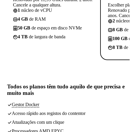
Cancele a qualquer altura.
Escolher pla
1
núcleo de vCPU
Renovado po
anos. Cancele
4 GB
de RAM
2
núcleos
50 GB
de espaço em disco NVMe
8 GB
de 
4 TB
de largura de banda
100 GB
d
8 TB
de l
Todos os planos têm
tudo aquilo de que precisa
e
muito mais
Gestor Docker
Acesso rápido aos registos do contentor
Atualizações com um clique
Processadores AMD EPYC