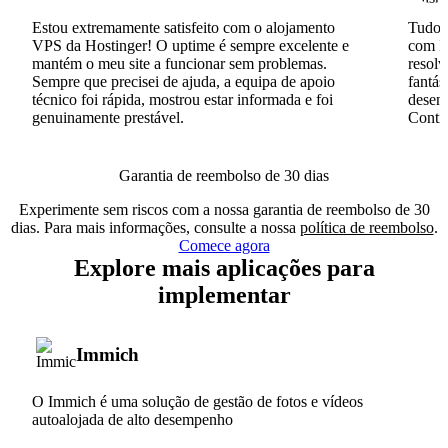
Estou extremamente satisfeito com o alojamento
Tudo c
VPS da Hostinger! O uptime é sempre excelente e
com I
mantém o meu site a funcionar sem problemas.
resolv
Sempre que precisei de ajuda, a equipa de apoio
fantás
técnico foi rápida, mostrou estar informada e foi
desenv
genuinamente prestável.
Conti
Garantia de reembolso de 30 dias
Experimente sem riscos com a nossa garantia de reembolso de 30
dias. Para mais informações, consulte a nossa
política de reembolso
.
Comece agora
Explore mais aplicações para
implementar
Immich
O Immich é uma solução de gestão de fotos e vídeos
autoalojada de alto desempenho