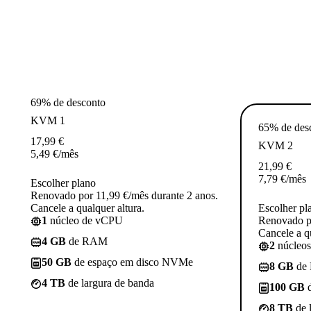
69% de desconto
KVM 1
65% de des
17,99
€
KVM 2
5,49
€
/mês
21,99
€
7,79
€
/mês
Escolher plano
Renovado por 11,99 €/mês durante 2 anos.
Cancele a qualquer altura.
Escolher pl
1
núcleo de vCPU
Renovado po
Cancele a qu
4 GB
de RAM
2
núcleo
50 GB
de espaço em disco NVMe
8 GB
de
4 TB
de largura de banda
100 GB
d
8 TB
de 