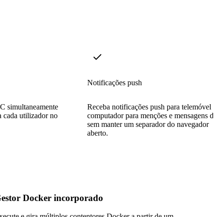
Notificações push
IRC simultaneamente
Receba notificações push para telemóvel e
 cada utilizador no
computador para menções e mensagens dir
sem manter um separador do navegador
aberto.
estor Docker incorporado
xecute e gira múltiplos contentores Docker a partir de um