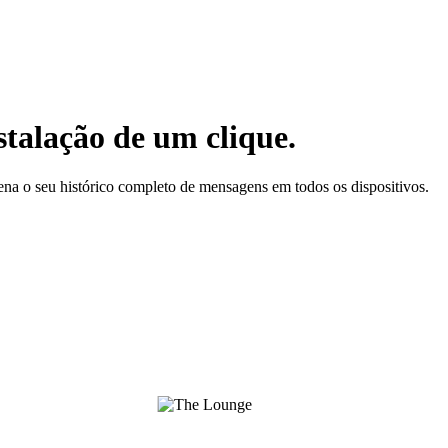
talação de um clique.
na o seu histórico completo de mensagens em todos os dispositivos.