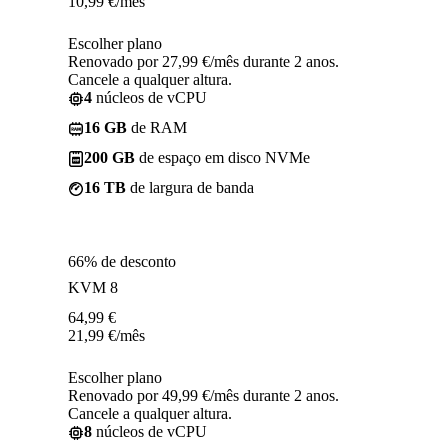
10,99
€
/mês
Escolher plano
Renovado por 27,99 €/mês durante 2 anos.
Cancele a qualquer altura.
4
núcleos de vCPU
16 GB
de RAM
200 GB
de espaço em disco NVMe
16 TB
de largura de banda
66% de desconto
KVM 8
64,99
€
21,99
€
/mês
Escolher plano
Renovado por 49,99 €/mês durante 2 anos.
Cancele a qualquer altura.
8
núcleos de vCPU